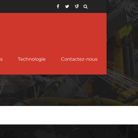
es
Technologie
Contactez-nous
Réducteur de tuyau –
Tuyau de boîtier API
STM
ube de tuyau de
concentrique et excentrique
5CT pour champ
ckel de l'alliage
pétrolifère
276
Tuyau et raccord revêtus de PTFE
STM
Tuyau de boîtier
lliage 400 Tube en
fendu
Croix de tuyau en acier