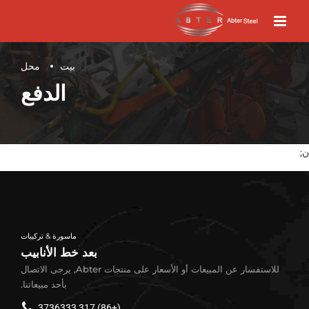
بيت
محل
الدفع
ن;
ماسورة & تركيبات
بعد خط الأنابيب
للاستفسار عن المبيعات أو الأسعار على منتجات Abter, يرجى الاتصال
بأحد مبيعاتنا.
(+86) 317 3736333