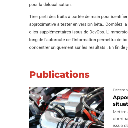
Tuyau en acier SS
pour la délocalisation.
Tuyau DSAW
Tirer parti des fruits à portée de main pour identifie
approximative à tester en version bêta.. Comblez l
Tuyau soudé en
clics supplémentaires issus de DevOps. L'immersio
spirale
long de l'autoroute de l'information permettra de bo
concentrer uniquement sur les résultats.. En fin de jo
Tuyau en acier A53
LSAW
Publications
Tuyau en acier A25
DANS 10219 Tuyau
Décembre
soudé
Appor
situa
Mettre 
dominat
issue d