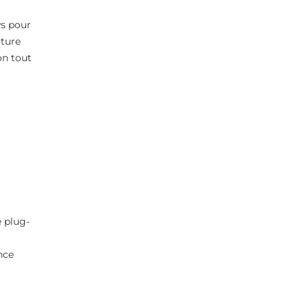
s pour
uture
on tout
 plug-
nce