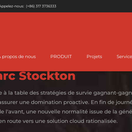
Appelez-nous:
(+86) 317 3736333
À propos de nous
PRODUIT
Projets
Servic
 l'entreprise
rc Stockton
e à la table des stratégies de survie gagnant-gag
Tuyau enduit FBE
Tuyau en acier ASTM
isation API 5L ERW
A333
Tuyau en acier inoxydable A
T
assurer une domination proactive. En fin de journé
A312
ni
Tuyau d'acier
de l'avant, une nouvelle normalité issue de la géné
C
x en acier ASTM A178 ERW
anticorrosion
Tuyaux en acier allié
en route vers une solution cloud rationalisée.
ur
IPN8710
ASTM A335
Tuyau en acier inoxydable A
A778
A
10219 Tuyau de restes