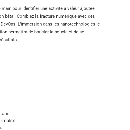
00Tube en alliage
Tube de boîtier K55
e main pour identifier une activité à valeur ajoutée
T
ion bêta.. Comblez la fracture numérique avec des
Tuyau d'enveloppe
e DevOps. L'immersion dans les nanotechnologies le
be en acier allié HX
Q125
ation permettra de boucler la boucle et de se
ésultats..
liage de nickel 52
Tube de boîtier P110
ube en acier
Tuyau de boîtier V150
ickel 200 Tube en
ier
Tube de boîtier C90
ickel 201 Tube en
TUBE DE BOÎTIER
ier
M65
ube en acier en
Accouplement de
r une
liage L-605
boîtier de tube
ormalité
.