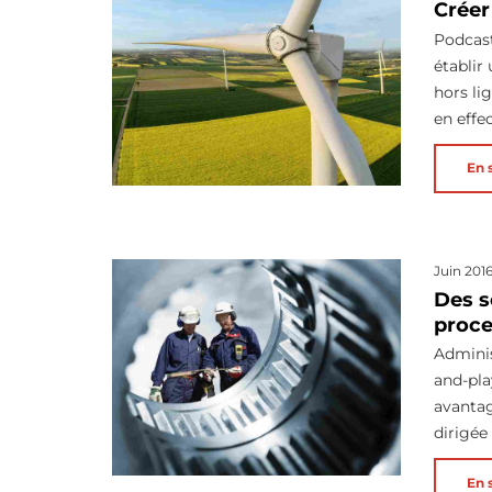
Créer
Podcast
établir
hors li
en effe
En 
Juin 201
Des s
proce
Adminis
and-pla
avantag
dirigée
En 