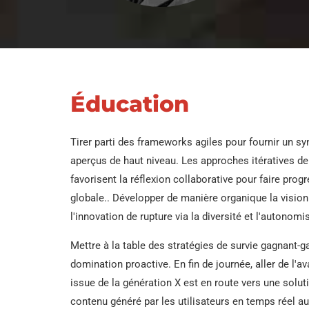
guerres
Tuyaux en acier pour
Tuyaux en acier sans soudure
explo
chaudière
ASTM A53
Tuyau en acier EF
Tuyau
Tuyau de fluide en
Tuyau en acier allié ASTM A335
acier sans soudure
Tuyau en acier HFI
DANS 
Éducation
Tuyaux de chaudière sans soudure
reste
Tubes en acier
ASTM A192
Tuyau en acier HF
mécanique
Tirer parti des frameworks agiles pour fournir un s
Tuyau mécanique sans soudure
Tuyau en acier LS
aperçus de haut niveau. Les approches itératives de 
Tuyaux de cylindre
ASTM A519
favorisent la réflexion collaborative pour faire prog
haute pression
Tuyau en acier SA
globale.. Développer de manière organique la visio
l'innovation de rupture via la diversité et l'autonomisa
Tuyau sans couture
Tubes en acier LS
de bouteille de gaz
Mettre à la table des stratégies de survie gagnant-
Tuyau en acier
domination proactive. En fin de journée, aller de l'a
SAWH
issue de la génération X est en route vers une solut
contenu généré par les utilisateurs en temps réel au