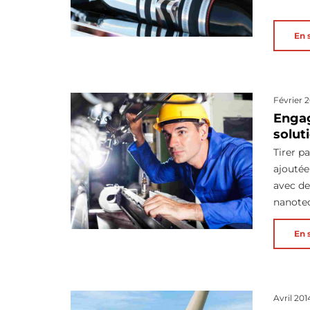
En 
Février 
Engag
solut
Tirer pa
ajoutée
avec de
nanotec
En 
Avril 201