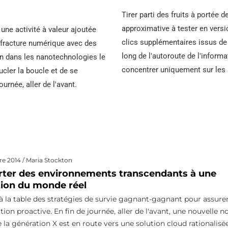
AW
8
Tuyau en acier allié
Tirer parti des fruits à portée d
H
ASTM A556
approximative à tester en vers
r une activité à valeur ajoutée
clics supplémentaires issus d
a fracture numérique avec des
Tu
Tuyau de chaudière
long de l'autoroute de l'inform
n dans les nanotechnologies le
en acier A209
concentrer uniquement sur les r
ucler la boucle et de se
Al
urnée, aller de l'avant.
T
N
ac
2
N
 2014 / Maria Stockton
ac
ter des environnements transcendants à une
tion du monde réel
T
à la table des stratégies de survie gagnant-gagnant pour assure
al
ion proactive. En fin de journée, aller de l'avant, une nouvelle n
e la génération X est en route vers une solution cloud rationalisée