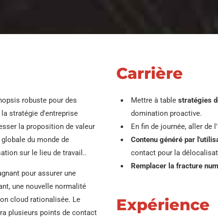
ni
sifs des guerres
3LPE / 3Tuyau enduit
Tuyau en acier allié
de LPP
ASTM A335
Tuyau en acier inoxydable A
W
A268
A
 en acier ASTM A252 ERW
tu
Tuyau enduit de
Tuyau en acier ASTM
poids en béton CWC
A333
Tuyau en acier inoxydable A
10217 Tuyaux en acier pour
Carrière
A632
A
s explosifs des guerres
t
W
2LPE / 2Tuyau enduit
Tuyau en acier ASTM
de LPP
A519
Tuyau en acier inoxydable A
ynopsis robuste pour des
Mettre à table
stratégies 
A358
N
AW
la stratégie d'entreprise
domination proactive.
ac
Tuyau en acier
Tuyau en acier ASTM
resser la proposition de valeur
En fin de journée, aller de 
galvanisé
A213
WL
n globale du monde de
Contenu généré par l'utilis
A
tion sur le lieu de travail..
contact pour la délocalisat
t
Tuyaux de
Tuyau en acier allié
AW
Remplacer la fracture nu
revêtement interne
ASTM A369
gagnant pour assurer une
époxy
Al
vant, une nouvelle normalité
T
Tuyau en acier allié
ion cloud rationalisée. Le
Expérience
Tuyau et raccord
ASTM A250
ra plusieurs points de contact
revêtus de PTFE
N