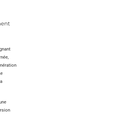
ment
agnant
rnée,
énération
Le
ra
 une
ersion