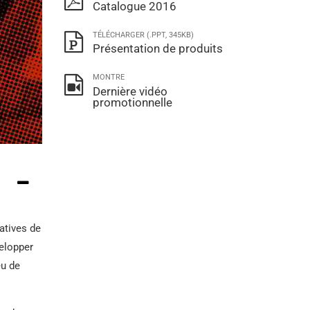
Catalogue 2016
00Tube en alliage
Tube de boîtier K55
T
TÉLÉCHARGER (.PPT, 345KB)
Présentation de produits
Tuyau d'enveloppe
be en acier allié HX
Q125
MONTRE
Dernière vidéo
liage de nickel 52
promotionnelle
Tube de boîtier P110
ube en acier
Tuyau de boîtier V150
ickel 200 Tube en
ier
Tube de boîtier C90
ickel 201 Tube en
TUBE DE BOÎTIER
ier
M65
atives de
velopper
ube en acier en
Accouplement de
eu de
liage L-605
boîtier de tube