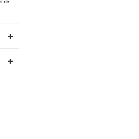
er de
Joints de tubage
pour chiots