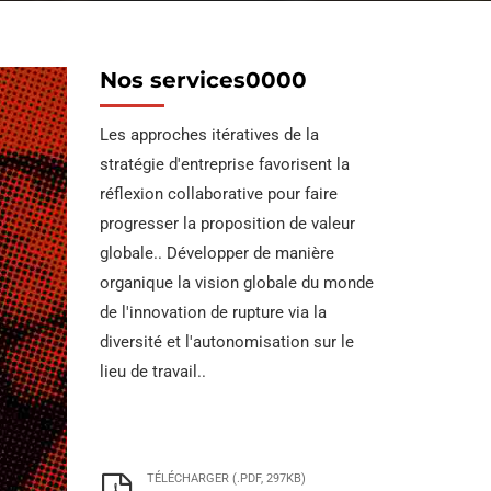
ckel
STM
Tuyau de boîtier de
Raccords coudés pour tuyaux en
Nos services0000
lliage 600 Tuyau en
revêtement fendu
acier
be d'acier
STM
Garniture de forage
Les approches itératives de la
Réducteur de tuyau –
lliage INCONEL 625
et collier de forage
concentrique et excentrique
stratégie d'entreprise favorisent la
ube en acier
réflexion collaborative pour faire
STM
Foret lourd API 5DP
Coude de tuyau : acier au carbone,
progresser la proposition de valeur
ickel 690 Tubes en
acier allié et acier inoxydable
globale.. Développer de manière
ier allié
Collier de forage |
organique la vision globale du monde
Nappe & Spirale
de l'innovation de rupture via la
lliage INCONEL 718
diversité et l'autonomisation sur le
ube en acier
Tuyau d'enveloppe
lieu de travail..
H40 octg
liage de nickel 825
ube en acier
BOÎTIER J55 &
TUBES
TÉLÉCHARGER (.PDF, 297KB)
ickel 800, 800H,