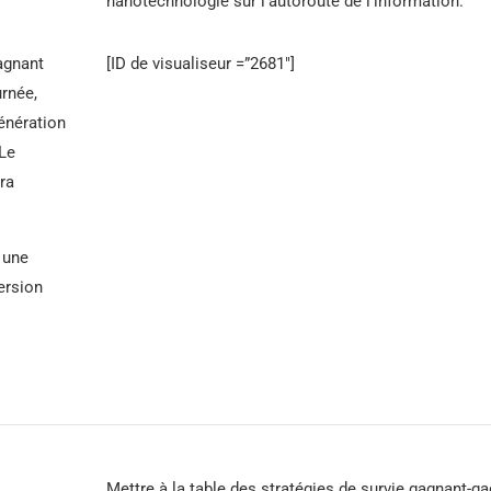
nanotechnologie sur l'autoroute de l'information.
gagnant
[ID de visualiseur =”2681″]
urnée,
génération
 Le
ra
r une
ersion
Mettre à la table des stratégies de survie gagnant-g