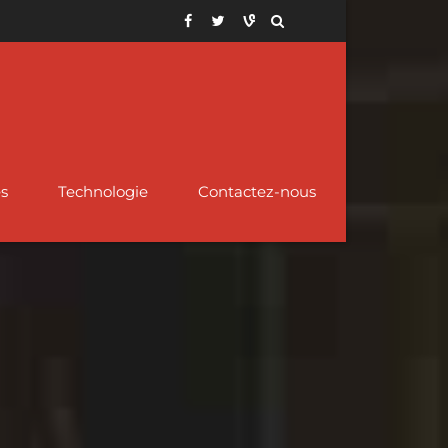
es
Technologie
Contactez-nous
Réducteur de tuyau –
Tuyau de boîtier API
STM
ube de tuyau de
concentrique et excentrique
5CT pour champ
ckel de l'alliage
pétrolifère
276
Tuyau et raccord revêtus de PTFE
STM
Tuyau de boîtier
lliage 400 Tube en
fendu
Croix de tuyau en acier