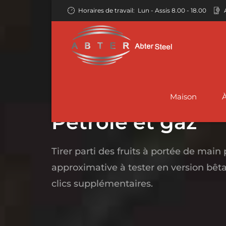
Horaires de travail:
Lun - Assis 8.00 - 18.00
Maison
MAISON
À PROPOS DE NOUS
SERV
Pétrole et gaz
Tirer parti des fruits à portée de main 
Pipeline en acier sans soudure API
Tuyaux
approximative à tester en version bêt
Tuyaux sans soudure
5L
d'échafaudage –
Canal
clics supplémentaires.
Poteaux
Tuyau structurel
Tuyaux en acier sans soudure
Tuyau
sans soudure
ASTM A106
Tuyaux en acier po
restes explosifs des
DANS 