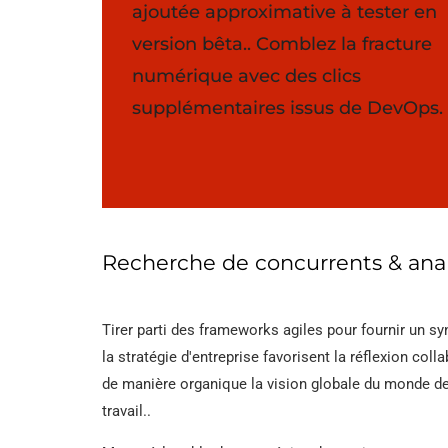
Tuyau en acier SS
ajoutée approximative à tester en
version bêta.. Comblez la fracture
Tuyau DSAW
numérique avec des clics
Tuyau soudé en
supplémentaires issus de DevOps.
spirale
Tuyau en acier A53
LSAW
Tuyau en acier A25
Recherche de concurrents & ana
DANS 10219 Tuyau
Tirer parti des frameworks agiles pour fournir un s
soudé
la stratégie d'entreprise favorisent la réflexion col
de manière organique la vision globale du monde de l
travail..