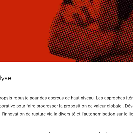
AW
8
Tuyau en acier allié
H
ASTM A556
Tu
Tuyau de chaudière
en acier A209
Al
T
N
ac
2
lyse
N
ac
ynopsis robuste pour des aperçus de haut niveau. Les approches itér
laborative pour faire progresser la proposition de valeur globale.. Dé
T
'innovation de rupture via la diversité et l'autonomisation sur le li
al