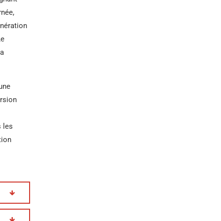
rnée,
énération
Le
ra
 une
ersion
 les
tion