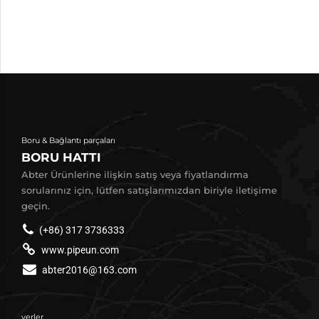
Boru & Bağlantı parçaları
BORU HATTI
Abter Ürünlerine ilişkin satış veya fiyatlandırma
sorularınız için, lütfen satışlarımızdan biriyle iletişime
geçin.
(+86) 317 3736333
www.pipeun.com
abter2016@163.com
yerler