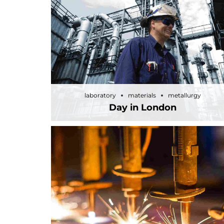
laboratory
materials
metallurgy
Day in London
laboratory
materials
metallurgy
Day in London