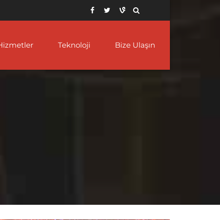
Hizmetler
Teknoloji
Bize Ulaşın
Boru
Boru Redüktörü – Konsantrik ve
Petrol Sahası İçin API
laşım C276 Nikel
Eksantrik
5CT Muhafaza
oru Borusu
Borusu
Boru
PTFE Kaplı Boru ve Ek Parçaları
laşım 400 Nikel Tüp
Oluklu Muhafaza
 Boru
Borusu
Çelik Boru Çapraz
laşım 600 Çelik
 Boru
oru Boru
Oluklu Astar
Çelik Boru Dirsek Ek Parçaları
Muhafaza Borusu
 Boru
NCONEL alaşımı 625
Boru Redüktörü – Konsantrik ve