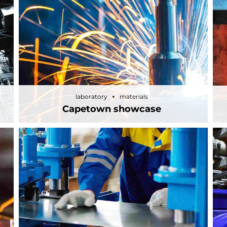
laboratory
materials
Capetown showcase
laboratory
materials
Capetown showcase