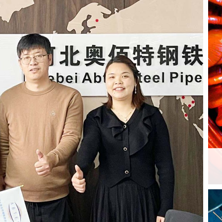
ASTM A333 Çelik
ç
Boru
2LPE / 2LPP
Kaplamalı Boru
N
ASTM A519 Çelik
Ç
Boru
Galvanizli Çelik Boru
I
ASTM A213 Çelik
ç
Epoksi İç Kaplama
Boru
Boruları
N
ASTM A369 Alaşımlı
Ç
PTFE Kaplı Boru ve
Çelik Boru
Ek Parçaları
N
ASTM A250 Alaşımlı
8
Çelik Boru
u
A
omer Visit
ASTM A556 Alaşımlı
B
Çelik Boru
Ni