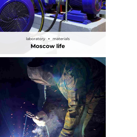
laboratory
materials
Moscow life
laboratory
materials
Moscow life
audio
materials
Sounds of New York