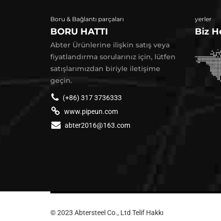
Boru & Bağlantı parçaları
yerler
BORU HATTI
Biz H
Abter Ürünlerine ilişkin satış veya
fiyatlandırma sorularınız için, lütfen
satışlarımızdan biriyle iletişime
geçin.
(+86) 317 3736333
www.pipeun.com
abter2016@163.com
© 2023 Abtersteel Co., Ltd Telif Hakkı