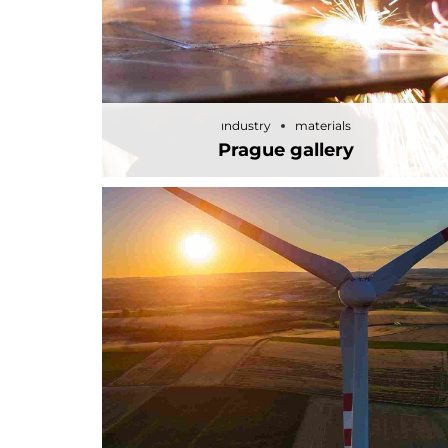
industry
materials
Prague gallery
industry
materials
Prague gallery
industry
laboratory
Bejing style