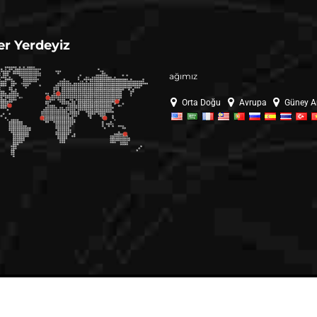
er Yerdeyiz
ağımız
Orta Doğu
Avrupa
Güney A