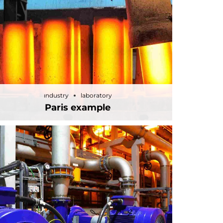
Muhafaza Yavru
Eklemleri
industry
laboratory
Paris example
industry
laboratory
Paris example