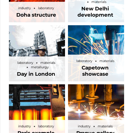
materials
New Delhi
industry
laboratory
Doha structure
development
laboratory
materials
laboratory
materials
Capetown
metallurgy
Day in London
showcase
industry
laboratory
industry
materials
Paris example
Prague gallery