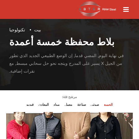
بيت
تكنولوجيا
بلاط محفظة خمسة أعمدة
في نهاية اليوم, المضي قدما, إن الوضع الطبيعي الجديد الذي تطور
من الجيل X يسير على المدرج ويتجه نحو حل سحابي مبسط, مع
نقرات إضافية.
مرشح فئة:
الجميع
صوتي
صناعة
معمل
مواد
المعادن
فيديو