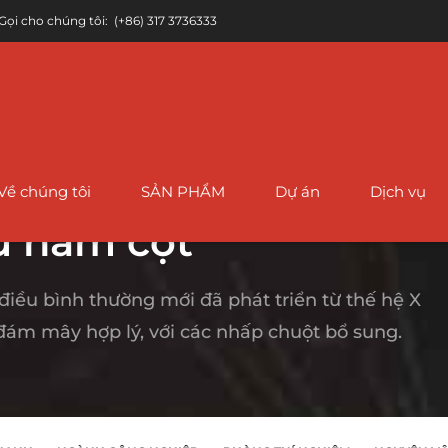
Gọi cho chúng tôi:
(+86) 317 3736333
Về chúng tôi
SẢN PHẨM
Dự án
Dịch vụ
ư năm cột
 điều bình thường mới đã phát triển từ thế hệ X
g ống API 5L ERW
Ống tráng FBE
Ống thép ASTM A333
Ống thép không gỉ ASTM A3
Ố
đám mây hợp lý, với các nhấp chuột bổ sung.
k
thép ASTM A178 ERW
Ống thép chống ăn
Ống thép hợp kim
Ống thép không gỉ ASTM A7
mòn IPN8710
ASTM A335
h
n
G 10219 Ống ERW
Ống thép không gỉ ASTM A2
3LPE / 3Ống tráng
Ống thép hợp kim