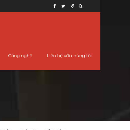
Công nghệ
Liên hệ với chúng tôi
12
ng ống niken hợp
Ống Giảm Tốc – Đồng tâm và lệch
Ống vỏ API 5CT cho
im C276
tâm
mỏ dầu
78
ợp kim 400 Ống
Ống và phụ kiện lót PTFE
Ống vỏ có rãnh
iken
68
Ống thép chéo
Ống vỏ lót có rãnh