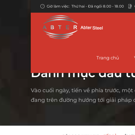
Giờ làm việc:
Thứ hai - Đã ngồi 8.00 - 18.00
Trang chủ
TRANG CHỦ
CÔNG NGHỆ
Danh mục đầu t
Vào cuối ngày, tiến về phía trước, một
Ống liền mạch
Đường ống thép liền mạch API 5L
Ống giàn giáo –
Đườn
đang trên đường hướng tới giải pháp 
Người Ba Lan
Kết cấu ống liền
Ống thép liền mạch ASTM A106
Ống 
mạch
Ống thép ERW
Ống thép liền mạch ASTM A53
TRON
Ống thép nồi hơi
Ống thép EFW