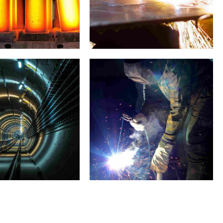
is example
Prague gallery
ng thép hợp kim
Ống vỏ P110
X
Ống vỏ V150
ợp kim niken 52
ng thép
Ống vỏ C90
iken 200 Ống thép
ỐNG VỎ M65
iken 201 Ống thép
Khớp nối vỏ ống
ry
laboratory
audio
materials
ring Manila
Sounds of New York
ng thép hợp kim L-
Vỏ khớp nối con chó
05
con