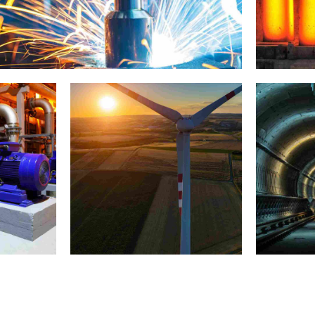
apetown showcase
Par
Ống nồi hơi thép
Ố
A209
H
3
H
Ố
N
N
als
industry
laboratory
indust
e
Bejing style
Captu
Ố
6