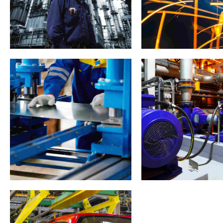
Day in London
C
Ống hàn xoắn ốc
Ống thép LSAW A5
Ống thép A252
TRONG 10219 Ống
hàn
laboratory
materials
video
laboratory
materi
Munich video showcase
Moscow lif