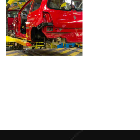
industry
materials
Stockholm snapshots