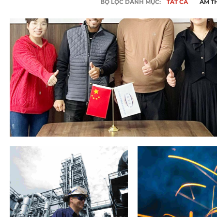
BỘ LỌC DANH MỤC:
TẤT CẢ
ÂM T
Ống thép hợp kim ASTM A335
Ống 
Ống thép liền mạch
Ống thép HFI
Ống nồi hơi liền mạch ASTM A192
TRON
Ống thép cơ khí
Ống thép HFW
Ống cơ khí liền mạch ASTM A519
Ống xi lanh áp suất
Ống thép LSAW
cao
Customer Visit
Ống thép SAWL
Xi lanh khí ống liền
mạch
Ống thép LSAW
Ống thép SAWH
Ống thép SSAW
Ống DSAW
laboratory
materials
metallurgy