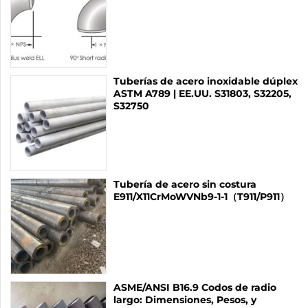
Tuberías de acero inoxidable dúplex
ASTM A789 | EE.UU. S31803, S32205,
S32750
Tubería de acero sin costura
E911/X11CrMoWVNb9-1-1（T911/P911）
ASME/ANSI B16.9 Codos de radio
largo: Dimensiones, Pesos, y