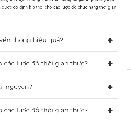
Ống nồi hơi thép
Ố
 được cố định kịp thời cho các lược đồ chức năng thời gian
A209
H
3
H
Ố
ruyền thông hiệu quả?
N
o các lược đồ thời gian thực?
N
Ố
ài nguyên?
6
o các lược đồ thời gian thực?