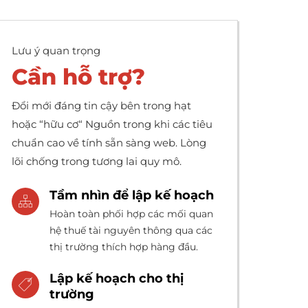
ợp kim 600 Ống
32
hép ống
Phụ kiện khuỷu tay ống thép
Ống khoan và cổ
Lưu ý quan trọng
khoan
58
ợp kim INCONEL
Ống Giảm Tốc – Đồng tâm và lệch
Cần hỗ trợ?
25 ống thép
tâm
Máy khoan hạng
nặng API 5DP
Đổi mới đáng tin cậy bên trong hạt
iken 690 Ống thép
uốn ống : thép cacbon, thép hợp
hoặc “hữu cơ“ Nguồn trong khi các tiêu
ợp kim
kim và thép không gỉ
Cổ khoan | Trơn tru &
chuẩn cao về tính sẵn sàng web. Lòng
xoắn ốc
lõi chống trong tương lai quy mô.
ợp kim INCONEL
18 ống thép
Ống vỏ H40 octg
Tầm nhìn để lập kế hoạch
Hoàn toàn phối hợp các mối quan
ợp kim niken 825
VỎ J55 & ỐNG
hệ thuế tài nguyên thông qua các
ng thép
thị trường thích hợp hàng đầu.
Ống vỏ K55
iken 800, 800H,
Lập kế hoạch cho thị
00Ống hợp kim HT
trường
Ống vỏ Q125