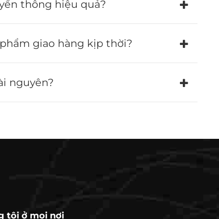
ruyền thông hiệu quả?
 phẩm giao hàng kịp thời?
ài nguyên?
 tôi ở mọi nơi