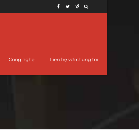
Công nghệ
Liên hệ với chúng tôi
12
ng ống niken hợp
Ống Giảm Tốc – Đồng tâm và lệch
Ống vỏ API 5CT cho
im C276
tâm
mỏ dầu
78
ợp kim 400 Ống
Ống và phụ kiện lót PTFE
Ống vỏ có rãnh
iken
68
Ống thép chéo
Ống vỏ lót có rãnh