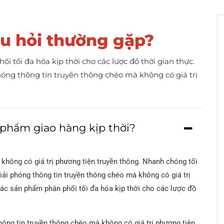
LPP
ASTM A335
h
thép ASTM A252 ERW
Ống thép không gỉ ASTM A6
t
u hỏi thường gặp?
Trọng lượng bê tông
Ống thép ASTM A333
G 10217 Ống thép ERW
Ống thép không gỉ ASTM A3
ống bọc CWC
H
6
 tối đa hóa kịp thời cho các lược đồ thời gian thực.
Ống thép ASTM A519
2LPE / 2Ống tráng
phóng thông tin truyền thông chéo mà không có giá trị
LPP
N
Ống thép ASTM A213
h
Ống thép mạ kẽm
Ống thép hợp kim
H
ASTM A369
 phẩm giao hàng kịp thời?
7
Ống sơn bên trong
Epoxy
Ống thép hợp kim
H
 không có giá trị phương tiện truyền thông. Nhanh chóng tối
ASTM A250
Ố
Ống và phụ kiện lót
iải phóng thông tin truyền thông chéo mà không có giá trị
PTFE
Ống thép hợp kim
ác sản phẩm phân phối tối đa hóa kịp thời cho các lược đồ
N
ASTM A556
8
thông tin truyền thông chéo mà không có giá trị phương tiện