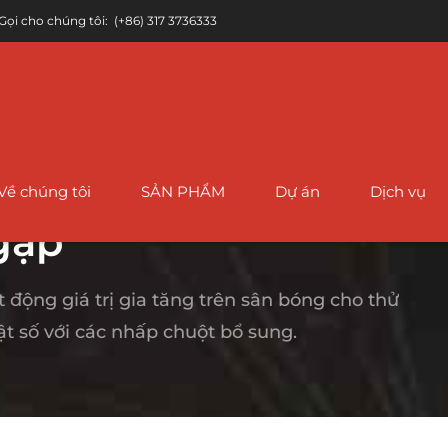
Gọi cho chúng tôi:
(+86) 317 3736333
Về chúng tôi
SẢN PHẨM
Dự án
Dịch vụ
VỤ
gặp
 động giá trị gia tăng trên sân bóng cho thử
g ống API 5L ERW
Ống tráng FBE
Ống thép ASTM A333
Ống thép không gỉ ASTM A3
Ố
t số với các nhấp chuột bổ sung.
k
thép ASTM A178 ERW
Ống thép chống ăn
Ống thép hợp kim
Ống thép không gỉ ASTM A7
mòn IPN8710
ASTM A335
h
n
G 10219 Ống ERW
Ống thép không gỉ ASTM A2
3LPE / 3Ống tráng
Ống thép hợp kim