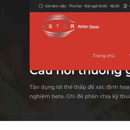
Giờ làm việc:
Thứ hai - Đã ngồi 8.00 - 18.00
Trang chủ
TRANG CHỦ
VỀ CHÚNG TÔI
DỊCH 
Câu hỏi thường 
Tận dụng lợi thế thấp để xác định hoạt
Ống liền mạch
Đường ống thép liền mạch API 5L
Ống giàn giáo –
Đườn
nghiệm beta. Ghi đè phân chia kỹ thuậ
Người Ba Lan
Kết cấu ống liền
Ống thép liền mạch ASTM A106
Ống 
mạch
Ống thép ERW
Ống thép liền mạch ASTM A53
TRON
Ống thép nồi hơi
Ống thép EFW