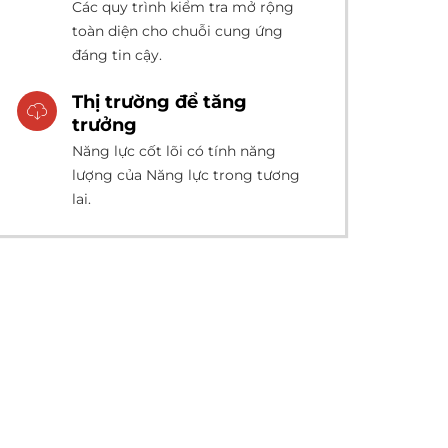
Các quy trình kiểm tra mở rộng
ng thép hợp kim
Ống vỏ P110
toàn diện cho chuỗi cung ứng
X
đáng tin cậy.
Ống vỏ V150
ợp kim niken 52
Thị trường để tăng
trưởng
ng thép
Ống vỏ C90
Năng lực cốt lõi có tính năng
iken 200 Ống thép
lượng của Năng lực trong tương
ỐNG VỎ M65
lai.
iken 201 Ống thép
Khớp nối vỏ ống
ng thép hợp kim L-
Vỏ khớp nối con chó
05
con