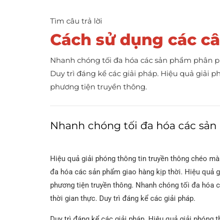
Ống thép hợp kim ASTM A335
Ống 
Tìm câu trả lời
Ống thép liền mạch
Ống thép HFI
Cách sử dụng các câ
Ống nồi hơi liền mạch ASTM A192
TRON
Ống thép cơ khí
Ống thép HFW
Nhanh chóng tối đa hóa các sản phẩm phân phối
Ống cơ khí liền mạch ASTM A519
Duy trì đáng kể các giải pháp. Hiệu quả giải 
Ống xi lanh áp suất
Ống thép LSAW
cao
phương tiện truyền thông.
Ống thép SAWL
Xi lanh khí ống liền
mạch
Nhanh chóng tối đa hóa các sản
Ống thép LSAW
Ống thép SAWH
Hiệu quả giải phóng thông tin truyền thông chéo mà
đa hóa các sản phẩm giao hàng kịp thời. Hiệu quả g
Ống thép SSAW
phương tiện truyền thông. Nhanh chóng tối đa hóa c
thời gian thực. Duy trì đáng kể các giải pháp.
Ống DSAW
Duy trì đáng kể các giải pháp. Hiệu quả giải phóng 