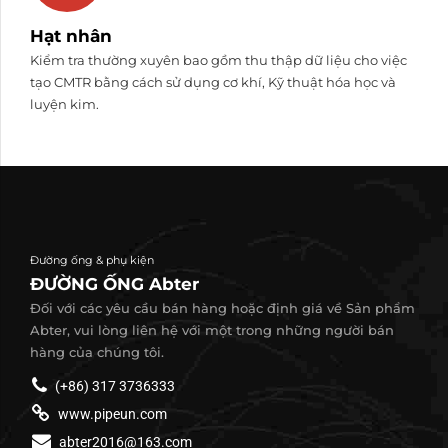
Hạt nhân
Kiểm tra thường xuyên bao gồm thu thập dữ liệu cho việc
tạo CMTR bằng cách sử dụng cơ khí, Kỹ thuật hóa học và
luyện kim.
Đường ống & phụ kiện
ĐƯỜNG ỐNG Abter
Đối với các yêu cầu bán hàng hoặc định giá về Sản phẩm
Abter, vui lòng liên hệ với một trong những người bán
hàng của chúng tôi.
(+86) 317 3736333
www.pipeun.com
abter2016@163.com