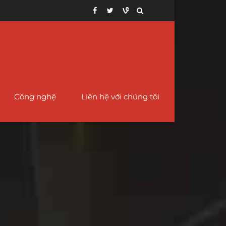
Công nghệ
Liên hệ với chúng tôi
12
ng ống niken hợp
Ống Giảm Tốc – Đồng tâm và lệch
Ống vỏ API 5CT cho
im C276
tâm
mỏ dầu
78
ợp kim 400 Ống
Ống và phụ kiện lót PTFE
Ống vỏ có rãnh
iken
68
Ống thép chéo
Ống vỏ lót có rãnh