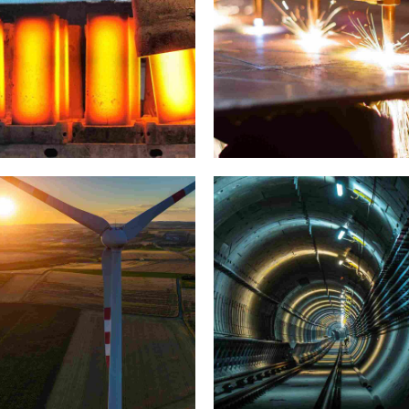
Ống nồi hơi thép
Ố
A209
industry
laboratory
industry
materials
H
3
Paris example
Prague gallery
H
Ố
N
N
Ố
6
industry
laboratory
industry
laboratory
Bejing style
Capturing Manila