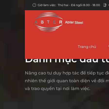
Giờ làm việc:
Thứ hai - Đã ngồi 8.00 - 18.00
Trang chủ
TRANG CHỦ
CÔNG NGHỆ
Danh mục đầu tư
Nâng cao tư duy hợp tác để tiếp tục đề
Ống liền mạch
Đường ống thép liền mạch API 5L
Ống giàn giáo –
Đườn
nhiên thế giới quan toàn diện về đổi
Người Ba Lan
và trao quyền tại nơi làm việc.
Kết cấu ống liền
Ống thép liền mạch ASTM A106
Ống 
mạch
Ống thép ERW
Ống thép liền mạch ASTM A53
TRON
Ống thép nồi hơi
Ống thép EFW