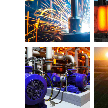
Ống hàn xoắn ốc
laboratory
materials
Ống thép LSAW A5
Capetown showcase
Ống thép A252
TRONG 10219 Ống
hàn
laboratory
materials
Moscow life