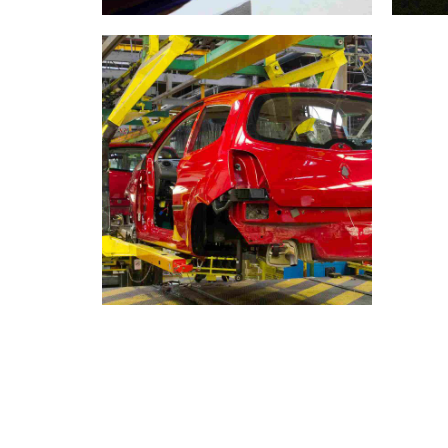
industry
materials
Stockholm snapshots