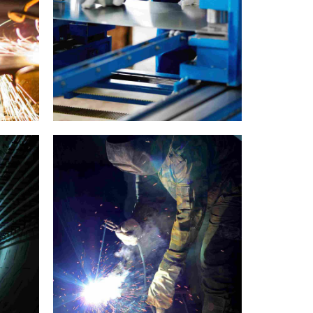
ng thép hợp kim
Ống vỏ P110
laboratory
materials
video
X
Munich video showcase
Ống vỏ V150
ợp kim niken 52
ng thép
Ống vỏ C90
iken 200 Ống thép
ỐNG VỎ M65
iken 201 Ống thép
Khớp nối vỏ ống
ng thép hợp kim L-
Vỏ khớp nối con chó
05
con
audio
materials
Sounds of New York