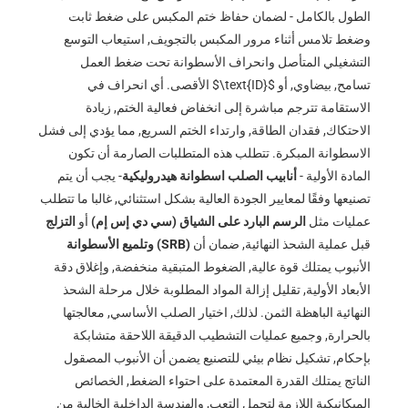
الطول بالكامل - لضمان حفاظ ختم المكبس على ضغط ثابت
وضغط تلامس أثناء مرور المكبس بالتجويف, استيعاب التوسع
التشغيلي المتأصل وانحراف الأسطوانة تحت ضغط العمل
تسامح, بيضاوي, أو
$\text{ID}$
الأقصى. أي انحراف في
الاستقامة تترجم مباشرة إلى انخفاض فعالية الختم, زيادة
الاحتكاك, فقدان الطاقة, وارتداء الختم السريع, مما يؤدي إلى فشل
الاسطوانة المبكرة. تتطلب هذه المتطلبات الصارمة أن تكون
المادة الأولية -
أنابيب الصلب اسطوانة هيدروليكية
- يجب أن يتم
تصنيعها وفقًا لمعايير الجودة العالية بشكل استثنائي, غالبا ما تتطلب
عمليات مثل
الرسم البارد على الشياق (سي دي إس إم)
أو
التزلج
قبل عملية الشحذ النهائية, ضمان أن
وتلميع الأسطوانة (SRB)
الأنبوب يمتلك قوة عالية, الضغوط المتبقية منخفضة, وإغلاق دقة
الأبعاد الأولية, تقليل إزالة المواد المطلوبة خلال مرحلة الشحذ
النهائية الباهظة الثمن. لذلك, اختيار الصلب الأساسي, معالجتها
بالحرارة, وجميع عمليات التشطيب الدقيقة اللاحقة متشابكة
بإحكام, تشكيل نظام بيئي للتصنيع يضمن أن الأنبوب المصقول
الناتج يمتلك القدرة المعتمدة على احتواء الضغط, الخصائص
الميكانيكية اللازمة لتحمل التعب, والهندسة الداخلية الخالية من