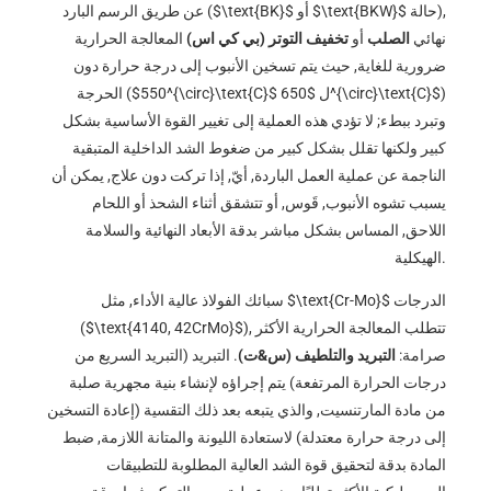
حالة),
$\text{BKW}$
أو
$\text{BK}$
عن طريق الرسم البارد (
نهائي
الصلب
أو
تخفيف التوتر (بي كي اس)
المعالجة الحرارية
ضرورية للغاية, حيث يتم تسخين الأنبوب إلى درجة حرارة دون
)
$650^{\circ}\text{C}$
ل
$550^{\circ}\text{C}$
الحرجة (
وتبرد ببطء; لا تؤدي هذه العملية إلى تغيير القوة الأساسية بشكل
كبير ولكنها تقلل بشكل كبير من ضغوط الشد الداخلية المتبقية
الناجمة عن عملية العمل الباردة, أيّ, إذا تركت دون علاج, يمكن أن
يسبب تشوه الأنبوب, قَوس, أو تتشقق أثناء الشحذ أو اللحام
اللاحق, المساس بشكل مباشر بدقة الأبعاد النهائية والسلامة
الهيكلية.
الدرجات
$\text{Cr-Mo}$
سبائك الفولاذ عالية الأداء, مثل
), تتطلب المعالجة الحرارية الأكثر
$\text{4140, 42CrMo}$
(
صرامة:
التبريد والتلطيف (س&ت)
. التبريد (التبريد السريع من
درجات الحرارة المرتفعة) يتم إجراؤه لإنشاء بنية مجهرية صلبة
من مادة المارتنسيت, والذي يتبعه بعد ذلك التقسية (إعادة التسخين
إلى درجة حرارة معتدلة) لاستعادة الليونة والمتانة اللازمة, ضبط
المادة بدقة لتحقيق قوة الشد العالية المطلوبة للتطبيقات