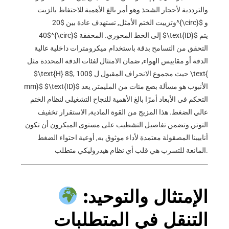
والترددية لأحجار الشحذ وهو أمر بالغ الأهمية للاحتفاظ بالزيت
و
$20^{\circ}$
وتزييت الختم الأمثل, تستهدف عادة بين
يتم
$\text{ID}$
إلى الخط المحوري. المحققة
$40^{\circ}$
التحقق من التسامح بدقة باستخدام ميكرومترات داخلية عالية
الدقة أو مقاييس الهواء, ضمان الامتثال لفئات الدقة المحددة مثل
, حيث مجموع الانحراف المقبول ل
$100 \text{
$\text{H} 8$
الأنبوب هو مسألة بضع مئات من المليمتر, يعد
$\text{ID}$
mm}$
التحكم في الأبعاد أمرًا بالغ الأهمية للنجاح التشغيلي لنظام الختم
عالي الضغط. هذا المزيج من القوة المادية, الاستقرار تخفيف
التوتر, وتضمن تفاصيل التشطيب على مستوى الميكرون أن تكون
أنابيبنا المصقولة معتمدة لأداء موثوق به, أوعية احتواء الضغط
المانعة للتسرب هي قلب أي نظام هيدروليكي متطلب.
الإمتثال والتوحيد:
التنقل في المتطلبات