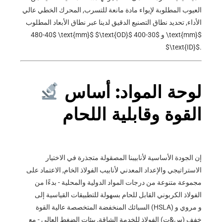
العيوب المطلوبة لإيواء مادة مانعة للتسرب, المحرك الخطي عالي
الأداء, تحديد نطاق التصنيع الدقيق لدينا عبر نطاق الأبعاد المطلوب
$30-400 \text{mm}$
و
$\text{OD}$
$40-480 \text{mm}$
$\text{ID}$
.
لوحة المواد: أساس
القوة وقابلية اللحام
إن الجودة الأساسية لأنابيبنا المصقولة متجذرة في الاختيار
الاستراتيجي والإعداد المعدني لأنابيب الفولاذ الخام, الاعتماد على
مجموعة متنوعة من درجات المواد الدولية والمحلية - بدءًا من
الفولاذ الكربوني القابل للحام بسهولة للتطبيقات القياسية إلى
السبائك المنخفضة المتخصصة عالية القوة (HSLA) و مروي و
خفف (س&ت) الفولاذ للخدمة الشاقة, بيئات الضغط العالي - مع