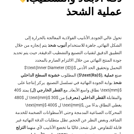
عملية الشحذ
تحول عالي الجودة, الأنابيب الفولاذية المعالجة بالحرارة إلى
الشكل النهائي, جاهزة للاستخدام
أنبوب شحذ
يتم إنجازه من خلال
التطبيق الدقيق لتقنيات التصنيع والتشطيب الدقيقة, حيث يتم تحديد
جودة المنتج النهائي من خلال الالتزام الصارم بالمحدد
التحمل وتحقيق الحد الأدنى
$\text{Inner Diameter (ID)}$
, صنع
عملية
)
$\text{Ra}$
خشونة السطح الداخلي (
المطلوب
شحذ
بوابة الجودة النهائية في تسلسل التصنيع. يركز إنتاجنا على
$40 \text{mm}$
نطاق واسع الأبعاد, مع
القطر الخارجي (ل)
يمتد
والمقابلة
القطر الداخلي (معرف)
من
$30
$480 \text{mm}$
ل
, يغطي النطاق بدءًا من
$400 \text{mm}$
ل
\text{mm}$
المحركات الصناعية المدمجة وحتى الأسطوانات الضخمة للخدمة
الشاقة, وبغض النظر عن الحجم, تظل متطلبات الدقة النهائية غير
قابلة للتفاوض. قبل شحذ, غالبًا ما تخضع الأنابيب لأي منهما
التزلج