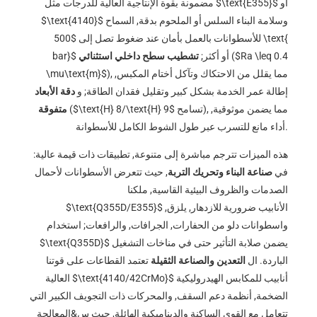
أو
$\text{E355}$
مضمونة بقوة الإنتاجية العالية للدرجات مثل
وسلامة البناء السلس أو الملحوم بدقة, السماح
$\text{4140}$
للأسطوانات بالعمل بأمان عند ضغوط تصل إلى
$500 \text{
$Ra \leq 0.4
(
أو أكثر;
تشطيب سطح داخلي استثنائي
bar}$
), مما يقلل من الاحتكاك وتآكل أختام المكبس,
\mu\text{m}$
إطالة عمر الخدمة بشكل كبير وتقليل فقدان الطاقة; و
دقة الأبعاد
تسامح), مما يضمن موثوقية,
$\text{H} 8/\text{H} 9$
(
متفوقة
أداء مانع للتسرب عبر طول الشوط الكامل للأسطوانة.
هذه الميزات تترجم مباشرة إلى متنوعة, تطبيقات ذات قيمة عالية:
في
صناعة البناء وتحريك التربة
, حيث تتعرض الأسطوانات لأحمال
الصدمات والظروف البيئية القاسية, ملكنا
الأنابيب ضرورية للازدهار, يلزق,
$\text{Q355D/E355}$
واسطوانات دلو من الحفارات, الجرافات, والرافعات; استخدام
يضمن صلابة التأثير حتى في مناخات التشغيل
$\text{Q355D}$
الباردة. ال
التعدين والصناعة الثقيلة
تعتمد القطاعات على قوتنا
أنابيب للمكابس الهيدروليكية
$\text{4140/42CrMo}$
العالية
الضخمة, أنظمة دعم السقف, والمحركات ذات التجويف الكبير التي
تتعامل مع القوى الساكنة والديناميكية الهائلة, حيث س&المعالجة