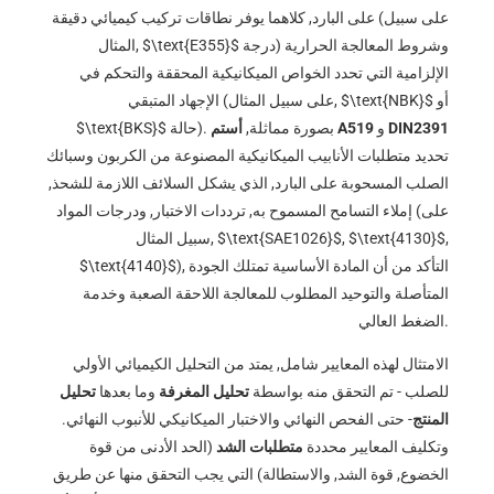
على البارد, كلاهما يوفر نطاقات تركيب كيميائي دقيقة (على سبيل
درجة) وشروط المعالجة الحرارية
$\text{E355}$
المثال,
الإلزامية التي تحدد الخواص الميكانيكية المحققة والتحكم في
أو
$\text{NBK}$
الإجهاد المتبقي (على سبيل المثال,
DIN2391
و
أستم A519
حالة). بصورة مماثلة,
$\text{BKS}$
تحديد متطلبات الأنابيب الميكانيكية المصنوعة من الكربون وسبائك
الصلب المسحوبة على البارد, الذي يشكل السلائف اللازمة للشحذ,
إملاء التسامح المسموح به, ترددات الاختبار, ودرجات المواد (على
,
$\text{4130}$
,
$\text{SAE1026}$
سبيل المثال,
), التأكد من أن المادة الأساسية تمتلك الجودة
$\text{4140}$
المتأصلة والتوحيد المطلوب للمعالجة اللاحقة الصعبة وخدمة
الضغط العالي.
الامتثال لهذه المعايير شامل, يمتد من التحليل الكيميائي الأولي
للصلب - تم التحقق منه بواسطة
تحليل المغرفة
وما بعدها
تحليل
المنتج
- حتى الفحص النهائي والاختبار الميكانيكي للأنبوب النهائي.
وتكليف المعايير محددة
متطلبات الشد
(الحد الأدنى من قوة
الخضوع, قوة الشد, والاستطالة) التي يجب التحقق منها عن طريق