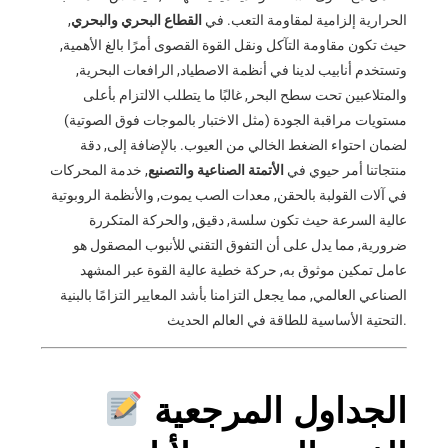
الحرارية إلزامية لمقاومة التعب. في
القطاع البحري والبحري
,
حيث تكون مقاومة التآكل ونقل القوة القصوى أمرًا بالغ الأهمية,
وتستخدم أنابيب لدينا في أنظمة الاصطياد, الرافعات البحرية,
والمتلاعبين تحت سطح البحر, غالبًا ما يتطلب الالتزام بأعلى
مستويات مراقبة الجودة (مثل الاختبار بالموجات فوق الصوتية)
لضمان احتواء الضغط الخالي من العيوب. بالإضافة إلى, دقة
منتجاتنا أمر حيوي في
الأتمتة الصناعية والتصنيع
, خدمة المحركات
في آلات القولبة بالحقن, معدات الصب يموت, والأنظمة الروبوتية
عالية السرعة حيث تكون سلسة, دقيق, والحركة المتكررة
ضرورية, مما يدل على أن التفوق التقني للأنبوب المصقول هو
عامل تمكين موثوق به, حركة خطية عالية القوة عبر المشهد
الصناعي العالمي, مما يجعل التزامنا بأشد المعايير التزامًا بالبنية
التحتية الأساسية للطاقة في العالم الحديث.
الجداول المرجعية