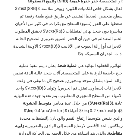
;
أو المتخصصة
حفر حفرة عميقة
وتلميع الأسطوانة (SRB)
فعال بشكل خاص للكميات الكبيرة ويوفر سلاسة,
$\text{SRB}$
سطح منخفض الضغط المتبقي عن طريق قطع طبقة رقيقة ثم
ضغطها على الفور (تلميع) السطح مع بكرات, في كثير من الأحيان
مباشرة دون شحذ نهائي لمتطلبات
$\text{Ra}$
تحقيق المطلوب
الختم المعتدلة, في حين أن الحفر العميق ضروري لتصحيح الحالة
الانحراف أو إزالة العيوب في الأنابيب
$\text{ID}$
الأولية الشديدة
ذات الجدران السميكة جدًا.
النهائي, الخطوة النهائية هي
عملية شحذ
, بطيء, يتم تنفيذ عملية
جلخ خاضعة للرقابة على المتخصصة, آلات شحذ عالية الدقة تضمن
إزالة المواد بشكل موحد ومحوري, تصحيح كل ما تبقى في وقت
الانحرافات (بيضاوي, تفتق, فم الجرس) وتوليد
$\text{ID}$
واحد
الانتهاء من السطح المجهري المطلوب. يتم تحديد جودة هذه النهاية
, عادة
)
$\text{Ra}$
متوسط ​​الخشونة (
من خلال عدة معايير:
$\leq 0.2 \mu\text{m}$
(أحيانا
$\leq 0.4 \mu\text{m}$
لتطبيقات محددة), والذي يقيس متوسط ​​ارتفاع القمم والوديان;
رماكس
, الحد الأقصى لارتفاع القمة إلى الوادي; والضرورية
زاوية
متقاطعة
, والذي يتم إنشاؤه من خلال الجمع بين الحركة الدوارة