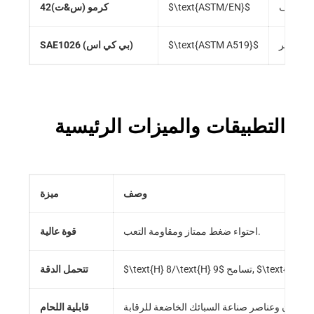
 وخفف
$\text{ASTM/EN}$
42كرمو (س&ت)
ف التوتر
$\text{ASTM A519}$
SAE1026 (بي كي اس)
التطبيقات والميزات الرئيسية
وصف
ميزة
احتواء ضغط ممتاز ومقاومة التعب.
قوة عالية
$\text{Ra} \
تسامح,
$\text{H} 8/\text{H} 9$
تتحمل الدقة
قابلية اللحام