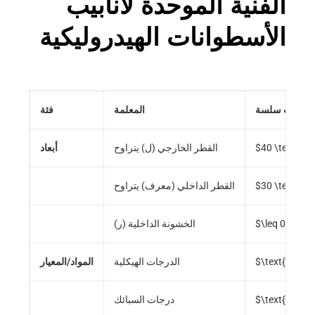
الفنية الموحدة لأنابيب
الأسطوانات الهيدروليكية
المعلمة
فئة
$40 \text{mm
القطر الخارجي (ل) يتراوح
أبعاد
$30 \text{mm
القطر الداخلي (معرف) يتراوح
$\leq 0.4 \m
الخشونة الداخلية (ر)
$\text{E355}
الدرجات الهيكلية
المواد/المعيار
$\text{CK45}
درجات السبائك