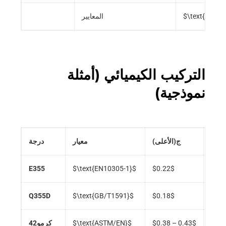
$\text{EN103
المعايير
التركيب الكيميائي (أمثلة
نموذجية)
على)
ج(الأعلى)
معيار
درجة
E355
$\text{EN10305-1}$
$0.22$
$0.5
Q355D
$\text{GB/T1591}$
$0.18$
$0.5
$0.4
$0.38 – 0.43$
$\text{ASTM/EN}$
42كرمو