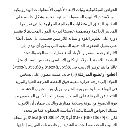
الخواص الميكانيكية وثبات الأبعاد لأنابيب الأسطوانات الهيدروليكية
– وبالامتداد, الأنابيب المصقولة النهائية - تعتمد بشكل حاسم على
التطبيق الدقيق لل
متطلبات المعالجة الحرارية
, والتي تفرضها
المعايير الحاكمة ومصممة خصيصًا لدرجة المواد المحددة, لا يقتصر
دوره على تطوير القوة والمتانة اللازمتين فحسب، بل يعمل أيضًا
على تقليل الضغوط الداخلية المتبقية التي يمكن أن تؤدي إلى
الالتواء وعدم استقرار الأبعاد أثناء عمليات المعالجة والشحذ
الدقيقة اللاحقة. للفولاذ الهيكلي الأساسي منخفض السبائك مثل
, غالبًا ما يتم توفير الأنابيب في
$\text{E355}$
و
$\text{Q355B}$
أ
تطبيع
أو
تطبيع المدرفلة (ن)
حالة, عملية تنطوي على تسخين
الفولاذ إلى درجة حرارة معينة فوق النقطة الحرجة العليا والتبريد
في الهواء, مما يحسن بنية الحبوب, يزيل بنية الحبوب الخشنة
الناتجة عن الدرفلة على الساخن, ويوفر الحد الأدنى المضمون من
قوة الخضوع مع ليونة وصلابة ممتازة, وبالتالي ضمان أن الأنبوب
يمتلك الخواص الميكانيكية الأساسية المطلوبة كما هو محدد
. لكن,
$\text{GB/T3639}$
أو
$\text{EN10305-1/2}$
بواسطة
للأنابيب المخصصة للخدمة الشديدة, وخاصة تلك التي يتم إنتاجها