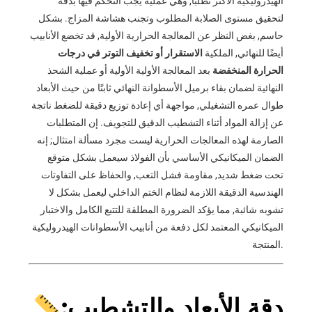
الهيدروليكية الأكثر تطلبًا, وهي عملية يجب التحكم فيها بدقة
لتحقيق مستوى الصلابة المطلوب وتجنب هشاشة المزاج. بشكل
حاسم, بغض النظر عن المعالجة الحرارية الأولية, قد تخضع الأنابيب
أيضًا للنهائي, الملكية
الاستقرار أو تخفيف التوتر في درجات
الحرارة المنخفضة
بعد المعالجة الأولية الأولية أو عملية الشحذ
النهائية لضمان بقاء برميل الأسطوانة النهائي ثابتًا من حيث الأبعاد
طوال عمره التشغيلي, مواجهة أي إعادة توزيع دقيقة للضغط ناتجة
عن إزالة المواد أثناء التشطيب الدقيق للتجويف. إن المتطلبات
الصارمة لهذه المعالجات الحرارية ليست مجرد مسألة امتثال; إنه
الضمان الميكانيكي الأساسي بأن الفولاذ سيعمل بشكل متوقع
تحت ضغط شديد, مقاومة فشل التعب, والحفاظ على التفاوتات
الهندسية الدقيقة اللازمة لنظام الختم الداخلي ليعمل بشكل لا
تشوبه شائبة, مما يؤكد الضرورة المطلقة للتتبع الكامل والاختبار
الميكانيكي المعتمد لكل دفعة من أنابيب الأسطوانات الهيدروليكية
المنتجة.
دقة الأبعاد والتشطيب: