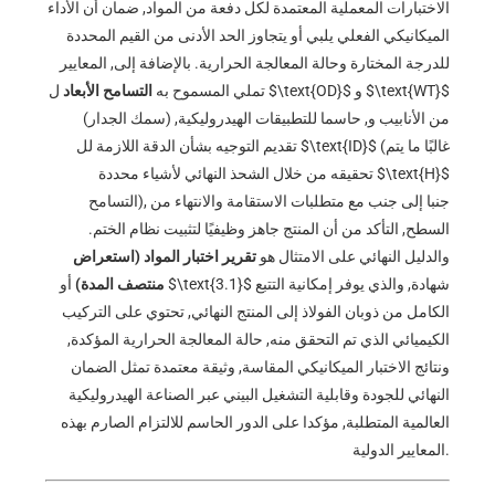
الاختبارات المعملية المعتمدة لكل دفعة من المواد, ضمان أن الأداء
الميكانيكي الفعلي يلبي أو يتجاوز الحد الأدنى من القيم المحددة
للدرجة المختارة وحالة المعالجة الحرارية. بالإضافة إلى, المعايير
$\text{WT}$
و
$\text{OD}$
ل
تملي المسموح به
التسامح الأبعاد
(سمك الجدار) من الأنابيب و, حاسما للتطبيقات الهيدروليكية,
(غالبًا ما يتم
$\text{ID}$
تقديم التوجيه بشأن الدقة اللازمة لل
$\text{H}$
تحقيقه من خلال الشحذ النهائي لأشياء محددة
التسامح), جنبا إلى جنب مع متطلبات الاستقامة والانتهاء من
السطح, التأكد من أن المنتج جاهز وظيفيًا لتثبيت نظام الختم.
والدليل النهائي على الامتثال هو
تقرير اختبار المواد (استعراض
شهادة, والذي يوفر إمكانية التتبع
$\text{3.1}$
أو
منتصف المدة)
الكامل من ذوبان الفولاذ إلى المنتج النهائي, تحتوي على التركيب
الكيميائي الذي تم التحقق منه, حالة المعالجة الحرارية المؤكدة,
ونتائج الاختبار الميكانيكي المقاسة, وثيقة معتمدة تمثل الضمان
النهائي للجودة وقابلية التشغيل البيني عبر الصناعة الهيدروليكية
العالمية المتطلبة, مؤكدا على الدور الحاسم للالتزام الصارم بهذه
المعايير الدولية.