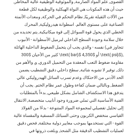
القصوى, علم المواد الصارمة, والموثوقية الوظيفية عالية المخاطر,
حيث أن هذه المكونات هي النواة الهيكلية والوظيفية لكل قطعة
من الآلات الثقيلة تقريبًا, نظام التحكم في الحركة, ومعدات الأتمتة
الصناعية على مستوى العالم. اسطوانة هيدروليكية, المحرك
الخطي الذي يحول قوة السوائل إلى قوة ميكانيكية, يتم تحديده من
خلال سلامة وجودة السطح الداخلي لبرميل الأسطوانة - الأنبوب
نفسه - والذي يجب أن يتحمل الضغوط الداخلية الهائلة (تتجاوز في
),
$4,350 \text{ psi}$
أو
$300 \text{ bar}$
كثير من الأحيان
مقاومة ضغوط التعب المعقدة من التحميل الدوري, و, والأهم من
ذلك, توفير لا تشوبه شائبة, سطح داخلي دقيق التشطيب يضمن
الحد الأدنى من الاحتكاك وعدم تسرب السائل الهيدروليكي عالي
الضغط, وبالتالي ضمان كفاءة وطول عمر نظام الختم. يجب أن
يتدفق هذا الاستكشاف الشامل بشكل طبيعي, بدءاً بالمتطلبات
الفنية الأساسية التي تملي ضرورة وجود أنابيب متخصصة, الانتقال
إلى تحليل تفصيلي لمجموعة المواد المتنوعة - بدءًا من الفولاذ
القياسي منخفض الكربون وحتى السبائك المسقية والمقساة عالية
القوة - التي نستخدمها بموجب معايير دولية مختلفة, فحص دقيق
لعمليات التشطيب الدقيقة مثل الشحذ, وبلغت ذروتها في