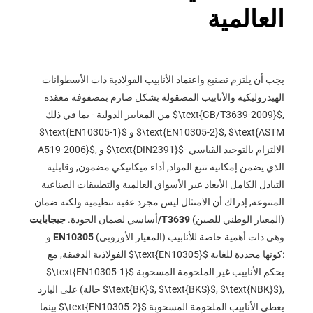
العالمية
يجب أن يلتزم تصنيع واعتماد الأنابيب الفولاذية ذات الأسطوانات
الهيدروليكية والأنابيب المصقولة بشكل صارم بمصفوفة معقدة
,
$\text{GB/T3639-2009}$
من المعايير الدولية - بما في ذلك
$\text{ASTM
,
$\text{EN10305-2}$
و
$\text{EN10305-1}$
- الالتزام بالتوحيد القياسي
$\text{DIN2391}$
, و
A519-2006}$
الذي يضمن إمكانية تتبع المواد, أداء ميكانيكي مضمون, وقابلية
التبادل الكامل الأبعاد عبر الأسواق العالمية والتطبيقات الصناعية
المتنوعة, إدراك أن الامتثال ليس مجرد عقبة تنظيمية ولكنه ضمان
(المعيار الوطني للصين)
جيجابايت/T3639
أساسي لضمان الجودة.
(المعيار الأوروبي) وهي ذات أهمية خاصة للأنابيب
EN10305
و
كونها محددة للغاية:
$\text{EN10305}$
الفولاذية الدقيقة, مع
يحكم الأنابيب غير الملحومة المسحوبة
$\text{EN10305-1}$
),
$\text{NBK}$
,
$\text{BKS}$
,
$\text{BK}$
على البارد (حالة
يغطي الأنابيب الملحومة المسحوبة
$\text{EN10305-2}$
بينما