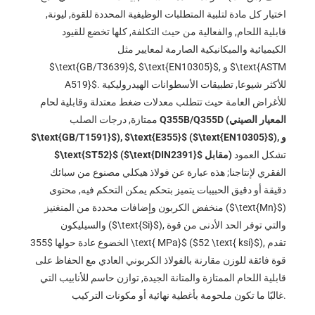
اختيار كل مادة لتلبية المتطلبات الوظيفية المحددة للقوة, ليونة,
قابلية اللحام, والفعالية من حيث التكلفة, كلها تخضع للقيود
الكيميائية والميكانيكية الصارمة لمعايير مثل
$\text{ASTM
, و
$\text{EN10305}$
,
$\text{GB/T3639}$
. للأكثر شيوعا, تطبيقات الأسطوانات الهيدروليكية
A519}$
للأغراض العامة حيث تتطلب معدلات ضغط معتدلة وقابلية لحام
Q355B/Q355D (المعيار الصيني
ممتازة, درجات الصلب
), و
$\text{EN10305}$
(
$\text{E355}$
),
$\text{GB/T1591}$
تشكل العمود
مقابل)
$\text{DIN2391}$
(
$\text{ST52}$
الفقري لإنتاجنا; هذه عبارة عن فولاذ هيكلي مصنوع من سبائك
دقيقة أو دقيق الحبيبات يتميز بتحكم يمكن التحكم فيه, محتوى
)
$\text{Mn}$
منخفض الكربون وإضافات محددة من المنغنيز (
), والتي توفر الحد الأدنى من قوة
$\text{Si}$
والسيليكون (
), تقدم
$52 \text{ ksi}$
(
$355 \text{ MPa}$
الخضوع عادة حولها
قوة فائقة للوزن مقارنة بالفولاذ الكربوني العادي مع الحفاظ على
قابلية اللحام الممتازة والمتانة الجيدة, توازن حاسم للأنابيب التي
غالبًا ما تكون ملحومة بأغطية نهائية أو مكونات التركيب.