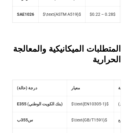
SAE1026
$\text{ASTM A519}$
$0.22 – 0.28$
–
المتطلبات الميكانيكية والمعالجة
الحرارية
الحرارية
معيار
درجة (حالة)
من البرد)
$\text{EN10305-1}$
E355 (بنك الكويت الوطني)
أو تطبيع
$\text{GB/T1591}$
س355ب