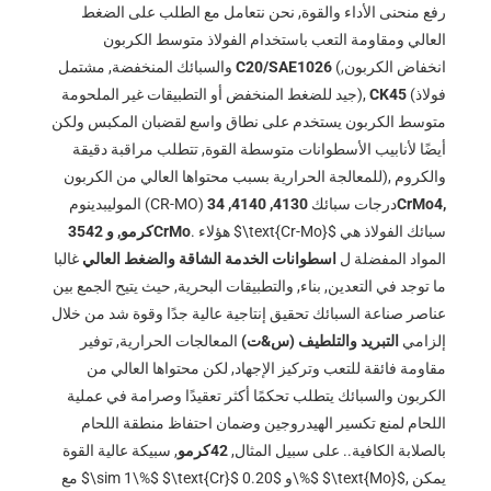
رفع منحنى الأداء والقوة, نحن نتعامل مع الطلب على الضغط
العالي ومقاومة التعب باستخدام الفولاذ متوسط ​​الكربون
(انخفاض الكربون,
C20/SAE1026
والسبائك المنخفضة, مشتمل
(فولاذ
CK45
جيد للضغط المنخفض أو التطبيقات غير الملحومة),
متوسط ​​الكربون يستخدم على نطاق واسع لقضبان المكبس ولكن
أيضًا لأنابيب الأسطوانات متوسطة القوة, تتطلب مراقبة دقيقة
للمعالجة الحرارية بسبب محتواها العالي من الكربون), والكروم
الموليبدينوم (CR-MO) درجات سبائك
4130, 4140, 34CrMo4,
سبائك الفولاذ هي
$\text{Cr-Mo}$
. هؤلاء
35كرمو, و 42CrMo
المواد المفضلة ل
اسطوانات الخدمة الشاقة والضغط العالي
غالبا
ما توجد في التعدين, بناء, والتطبيقات البحرية, حيث يتيح الجمع بين
عناصر صناعة السبائك تحقيق إنتاجية عالية جدًا وقوة شد من خلال
إلزامي
التبريد والتلطيف (س&ت)
المعالجات الحرارية, توفير
مقاومة فائقة للتعب وتركيز الإجهاد, لكن محتواها العالي من
الكربون والسبائك يتطلب تحكمًا أكثر تعقيدًا وصرامة في عملية
اللحام لمنع تكسير الهيدروجين وضمان احتفاظ منطقة اللحام
بالصلابة الكافية.. على سبيل المثال,
42كرمو
, سبيكة عالية القوة
, يمكن
$\text{Mo}$
$0.20\%$
و
$\text{Cr}$
$\sim 1\%$
مع