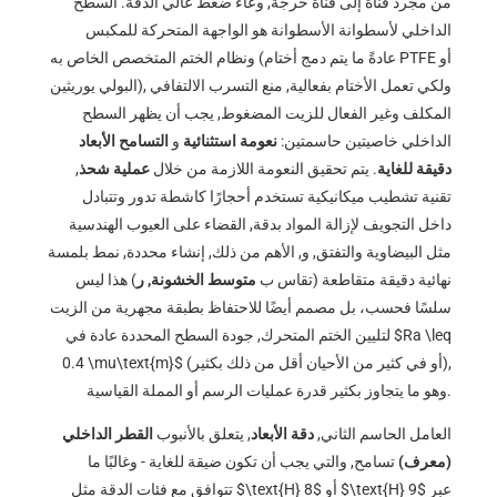
من مجرد قناة إلى قناة حرجة, وعاء ضغط عالي الدقة. السطح
الداخلي لأسطوانة الأسطوانة هو الواجهة المتحركة للمكبس
ونظام الختم المتخصص الخاص به (عادةً ما يتم دمج أختام PTFE أو
البولي يوريثين), ولكي تعمل الأختام بفعالية, منع التسرب الالتفافي
المكلف وغير الفعال للزيت المضغوط, يجب أن يظهر السطح
الداخلي خاصيتين حاسمتين:
نعومة استثنائية
و
التسامح الأبعاد
دقيقة للغاية
. يتم تحقيق النعومة اللازمة من خلال
عملية شحذ
,
تقنية تشطيب ميكانيكية تستخدم أحجارًا كاشطة تدور وتتبادل
داخل التجويف لإزالة المواد بدقة, القضاء على العيوب الهندسية
مثل البيضاوية والتفتق, و, الأهم من ذلك, إنشاء محددة, نمط بلمسة
نهائية دقيقة متقاطعة (تقاس ب
متوسط ​​الخشونة, ر
) هذا ليس
سلسًا فحسب، بل مصمم أيضًا للاحتفاظ بطبقة مجهرية من الزيت
$Ra \leq
لتليين الختم المتحرك, جودة السطح المحددة عادة في
(أو في كثير من الأحيان أقل من ذلك بكثير),
0.4 \mu\text{m}$
وهو ما يتجاوز بكثير قدرة عمليات الرسم أو المملة القياسية.
العامل الحاسم الثاني,
دقة الأبعاد
, يتعلق بالأنبوب
القطر الداخلي
(معرف)
تسامح, والتي يجب أن تكون ضيقة للغاية - وغالبًا ما
عبر
$\text{H} 9$
أو
$\text{H} 8$
تتوافق مع فئات الدقة مثل