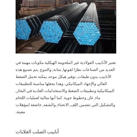
تعتبر الأنابيب الفولاذية غير الملحومة الهيكلية مكونات مهمة في
العديد من الصناعات نظرًا لقوتها, متانة, والتنوع. يتم تصنيع هذه
الأنابيب بدون طبقات, توفير هيكل موحد يمكنه تحمل الضغط
العالي والإجهاد الميكانيكي. وهذا يجعلها مناسبة للتطبيقات
الميكانيكية وتطبيقات الضغط والاستخدامات العادية في البخار,
ماء, غاز, وخطوط جوية. كما أنها مثالية لعمليات اللحام
والتشكيل التي تتضمن اللف, الانحناء, والشفه, خاضعة لمؤهلات
معينة.
أنابيب الصلب الغلايات