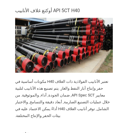
API 5CT H40 أوكتغ غلاف الأنابيب
تعتبر الأنابيب الفولاذية ذات الغلاف H40 مكونات أساسية في
حفر وإنتاج آبار النفط والغاز. يتم تصنيع هذه الأنابيب لتلبية
معايير API Spec 5CT, ضمان الجودة, أداء, والموثوقية. من
خلال عمليات التصنيع الصارمة, أبعاد دقيقة والتسامح, والاختبار
الشامل, توفر أنابيب الغلاف H40 أداءً يمكن الاعتماد عليه في
بيئات الحفر والإنتاج المختلفة.