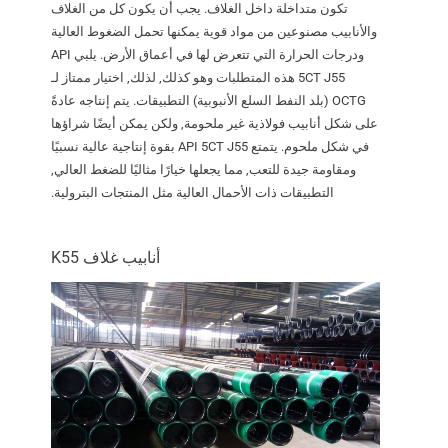
تكون متداخلة داخل الغلاف. يجب أن يكون كل من الغلاف
والأنابيب مصنوعين من مواد قوية يمكنها تحمل الضغوط العالية
ودرجات الحرارة التي تتعرض لها في أعماق الأرض. يلبي API
5CT J55 هذه المتطلبات وهو كذلك, لذلك, اختيار ممتاز لـ
OCTG (بلد النفط السلع الأنبوبية) التطبيقات. يتم إنتاجه عادةً
على شكل أنابيب فولاذية غير ملحومة, ولكن يمكن أيضًا شراؤها
في شكل ملحوم. يتمتع API 5CT J55 بقوة إنتاجية عالية نسبيًا
ومقاومة جيدة للتعب, مما يجعلها خيارًا مثاليًا للضغط العالي,
التطبيقات ذات الأحمال العالية مثل المنتجات البترولية.
أنابيب غلاف K55