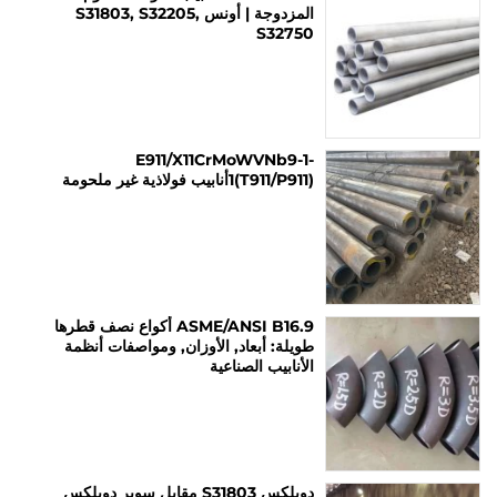
المزدوجة | أونس S31803, S32205,
S32750
E911/X11CrMoWVNb9-1-
1(T911/P911)أنابيب فولاذية غير ملحومة
ASME/ANSI B16.9 أكواع نصف قطرها
طويلة: أبعاد, الأوزان, ومواصفات أنظمة
الأنابيب الصناعية
دوبلكس S31803 مقابل سوبر دوبلكس