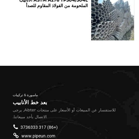
الملحومة من الفولاذ المقاوم للصدأ
ماسورة & تركيبات
بعد خط الأنابيب
للاستفسار عن المبيعات أو الأسعار على منتجات Abter, يرجى
الاتصال بأحد مبيعاتنا.
(+86) 317 3736333
www.pipeun.com