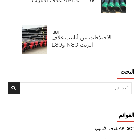
API 5CT L80 غلاف الأنابيب
التالي
الاختلافات بين أنابيب غلاف
الزيت N80 وL80
البحث
القوائم
API 5CT غلاف الأنابيب