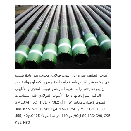
أنبوب التغليف عبارة عن أنبوب فولاذي مجوف يتم عادةً صدمه
في مكانه عبر الأرض باستخدام رافعة هيدروليكية أو هوائية. بعد
أن يقودها, تتم إزالة التربة النازحة وأنبوب المنتج, أو الأنابيب
الناقلة, يتم إدخالها داخل الأنبوب الفولاذي. فئة المقاسات
المتوفرة:فدان, معايير HFW أو SMLS:API 5CT PSL1/PSL2
J55، K55، N80-1، N80-Q,API 5CT PSL1/PSL2 L80-1, L80-
9Cr,L80-13Cr,C90, C95, ص110, درجة الفولاذ Q125:ح40, J55,
K55, N80