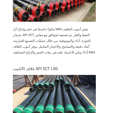
يعتبر أنبوب التغليف M65 مكونًا حاسمًا في حفر وإنتاج آبار
النفط والغاز. تم تصنيعه ليتوافق مع معايير API 5CT, ضمان
الجودة, أداء, والموثوقية. من خلال عمليات التصنيع الصارمة,
أبعاد دقيقة والتسامح, والاختبار الشامل, يوفر أنبوب الغلاف
M65 أداءً يمكن الاعتماد عليه في بيئات الحفر والإنتاج المختلفة.
API 5CT L80 غلاف الأنابيب