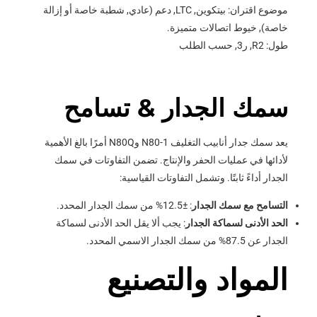
موضوع اقتران: بيتكوين, LTC, دعم (عادي, شطبة خاصة أو إزالة
خاصة), خيوط اتصالات متميزة.
طول: R2, ر3, حسب الطلب
سمك الجدار & تسامح
يعد سمك جدار أنابيب التغليف N80-1 وN80Q أمرًا بالغ الأهمية
لأدائها في عمليات الحفر والإنتاج. تضمن التفاوتات في سمك
الجدار أداءً ثابتًا. وتشمل التفاوتات القياسية:
التسامح مع سمك الجدار
: ±12.5% ​​من سمك الجدار المحدد.
الحد الأدنى لسماكة الجدار
: يجب ألا يقل الحد الأدنى لسماكة
الجدار عن 87.5% من سمك الجدار الاسمي المحدد.
المواد والتصنيع