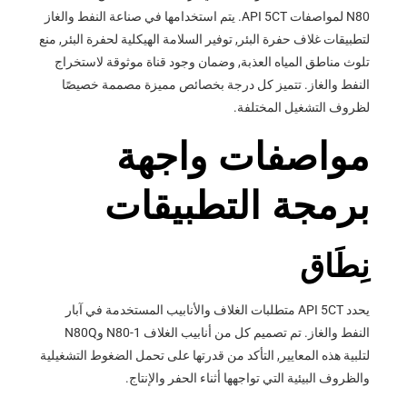
N80 لمواصفات API 5CT. يتم استخدامها في صناعة النفط والغاز
لتطبيقات غلاف حفرة البئر, توفير السلامة الهيكلية لحفرة البئر, منع
تلوث مناطق المياه العذبة, وضمان وجود قناة موثوقة لاستخراج
النفط والغاز. تتميز كل درجة بخصائص مميزة مصممة خصيصًا
لظروف التشغيل المختلفة.
مواصفات واجهة
برمجة التطبيقات
نِطَاق
يحدد API 5CT متطلبات الغلاف والأنابيب المستخدمة في آبار
النفط والغاز. تم تصميم كل من أنابيب الغلاف N80-1 وN80Q
لتلبية هذه المعايير, التأكد من قدرتها على تحمل الضغوط التشغيلية
والظروف البيئية التي تواجهها أثناء الحفر والإنتاج.