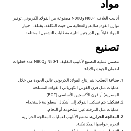
مواد
أنابيب الغلاف N80-1 وN80Q مصنوعة من الفولاذ الكربوني, توفير
توازن القوة, صلابة, والفعالية من حيث التكلفة. يختلف اختيار
المواد قليلاً بين الدرجتين لتلبية متطلبات التشغيل المختلفة.
تصنيع
تتضمن عملية التصنيع لأنابيب التغليف N80-1 وN80Q عدة خطوات
لضمان الجودة والأداء:
صناعة الصلب
: يتم إنتاج الفولاذ الكربوني عالي الجودة من خلال
عمليات مثل فرن القوس الكهربائي (القوات المسلحة
المصرية) أو فرن الأكسجين الأساسي (BOF).
تشكيل
: يتم تشكيل الفولاذ إلى أشكال أسطوانية باستخدام
عمليات مثل الدرفلة غير الملحومة أو اللحام.
المعالجة الحرارية
: تخضع الأنابيب لعمليات المعالجة الحرارية
لتعزيز خواصها الميكانيكية.