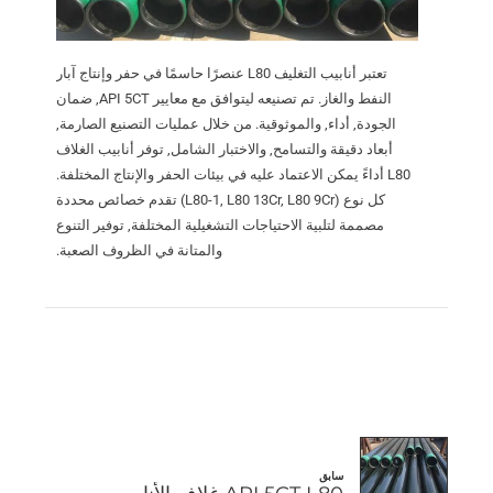
تعتبر أنابيب التغليف L80 عنصرًا حاسمًا في حفر وإنتاج آبار
النفط والغاز. تم تصنيعه ليتوافق مع معايير API 5CT, ضمان
الجودة, أداء, والموثوقية. من خلال عمليات التصنيع الصارمة,
أبعاد دقيقة والتسامح, والاختبار الشامل, توفر أنابيب الغلاف
L80 أداءً يمكن الاعتماد عليه في بيئات الحفر والإنتاج المختلفة.
كل نوع (L80-1, L80 13Cr, L80 9Cr) تقدم خصائص محددة
مصممة لتلبية الاحتياجات التشغيلية المختلفة, توفير التنوع
والمتانة في الظروف الصعبة.
سابق