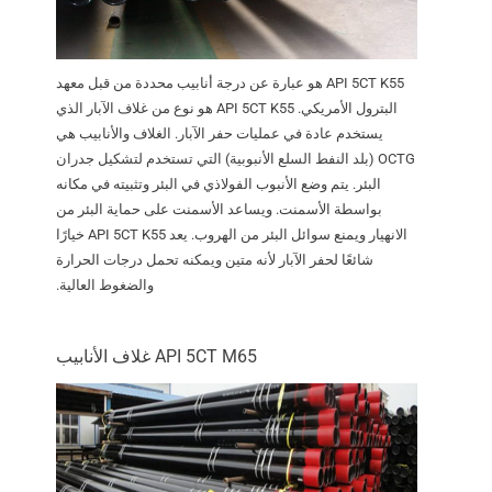
API 5CT K55 هو عبارة عن درجة أنابيب محددة من قبل معهد
البترول الأمريكي. API 5CT K55 هو نوع من غلاف الآبار الذي
يستخدم عادة في عمليات حفر الآبار. الغلاف والأنابيب هي
OCTG (بلد النفط السلع الأنبوبية) التي تستخدم لتشكيل جدران
البئر. يتم وضع الأنبوب الفولاذي في البئر وتثبيته في مكانه
بواسطة الأسمنت. ويساعد الأسمنت على حماية البئر من
الانهيار ويمنع سوائل البئر من الهروب. يعد API 5CT K55 خيارًا
شائعًا لحفر الآبار لأنه متين ويمكنه تحمل درجات الحرارة
والضغوط العالية.
API 5CT M65 غلاف الأنابيب