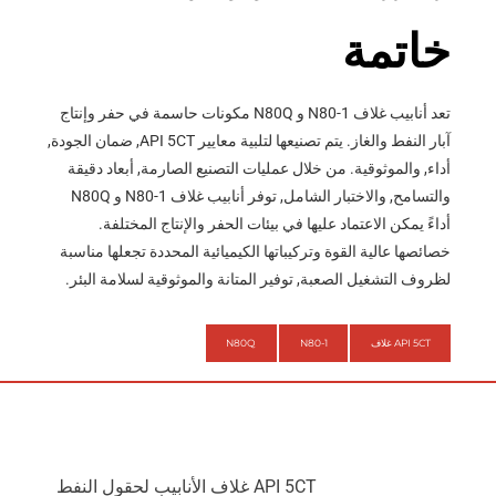
خاتمة
تعد أنابيب غلاف N80-1 و N80Q مكونات حاسمة في حفر وإنتاج
آبار النفط والغاز. يتم تصنيعها لتلبية معايير API 5CT, ضمان الجودة,
أداء, والموثوقية. من خلال عمليات التصنيع الصارمة, أبعاد دقيقة
والتسامح, والاختبار الشامل, توفر أنابيب غلاف N80-1 و N80Q
أداءً يمكن الاعتماد عليها في بيئات الحفر والإنتاج المختلفة.
خصائصها عالية القوة وتركيباتها الكيميائية المحددة تجعلها مناسبة
لظروف التشغيل الصعبة, توفير المتانة والموثوقية لسلامة البئر.
API 5CT غلاف
N80-1
N80Q
API 5CT غلاف الأنابيب لحقول النفط