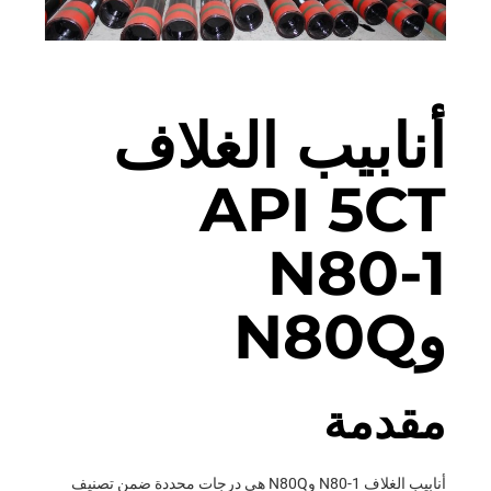
أنابيب الغلاف
API 5CT
N80-1
وN80Q
مقدمة
أنابيب الغلاف N80-1 وN80Q هي درجات محددة ضمن تصنيف