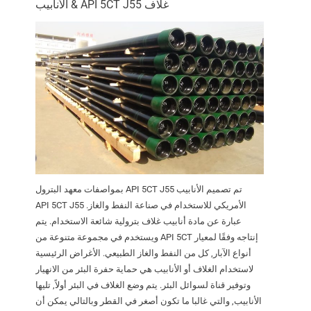
غلاف API 5CT J55 & الأنابيب
تم تصميم الأنابيب API 5CT J55 بمواصفات معهد البترول
الأمريكي للاستخدام في صناعة النفط والغاز. API 5CT J55
عبارة عن مادة أنابيب غلاف بترولية شائعة الاستخدام. يتم
إنتاجه وفقًا لمعيار API 5CT ويستخدم في مجموعة متنوعة من
أنواع الآبار, كل من النفط والغاز الطبيعي. الأغراض الرئيسية
لاستخدام الغلاف أو الأنابيب هي حماية حفرة البئر من الانهيار
وتوفير قناة لسوائل البئر. يتم وضع الغلاف في البئر أولاً, تليها
الأنابيب, والتي غالبا ما تكون أصغر في القطر وبالتالي يمكن أن