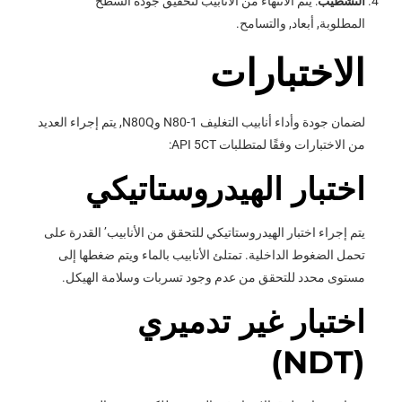
التشطيب
: يتم الانتهاء من الأنابيب لتحقيق جودة السطح
المطلوبة, أبعاد, والتسامح.
الاختبارات
لضمان جودة وأداء أنابيب التغليف N80-1 وN80Q, يتم إجراء العديد
من الاختبارات وفقًا لمتطلبات API 5CT:
اختبار الهيدروستاتيكي
يتم إجراء اختبار الهيدروستاتيكي للتحقق من الأنابيب’ القدرة على
تحمل الضغوط الداخلية. تمتلئ الأنابيب بالماء ويتم ضغطها إلى
مستوى محدد للتحقق من عدم وجود تسربات وسلامة الهيكل.
اختبار غير تدميري
(NDT)