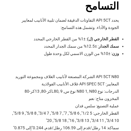
التسامح
يحدد API 5CT التفاوتات الدقيقة لضمان تلبية الأنابيب لمعايير
الجودة والأداء. وتشمل هذه التسامح:
القطر الخارجي (ل)
: ±1% من القطر الخارجي المحدد
سمك الجدار
: ±12.5% ​​من سمك الجدار المحدد
وزن
: ±10% من الوزن الاسمي لكل وحدة طول
API 5CT N80 الشركة المصنعة لأنابيب الغلاف ومجموعة التوريد
المعايير: API SPEC 5CT غلاف الأنابيب الفولاذية
الدرجات: نوع N80 1, N80 نوع س, L80, 9كر-80, 13كر-80
المخزون متاح: نعم
عملية التصنيع: سلس, فدان
القطر الخارجي: 5 1/2", 6 5/8", 7", 7 5/8", 7 3/4", 8 5/8", 9 5/8",
10 3/4", 11 3/4", 13 3/8", 16", 18 5/8", 20"
سماكة: 14 رطل/قدم إلى 106.59 رطل/قدم, 0.244"إلى 0.875"