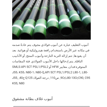
أنبوب التغليف عبارة عن أنبوب فولاذي مجوف يتم عادةً صدمه
في مكانه عبر الأرض باستخدام رافعة هيدروليكية أو هوائية. بعد
أن يقودها, تتم إزالة التربة النازحة وأنبوب المنتج, أو الأنابيب
الناقلة, يتم إدخالها داخل الأنبوب الفولاذي. فئة المقاسات
المتوفرة:فدان, معايير HFW أو SMLS:API 5CT PSL1/PSL2
J55، K55، N80-1، N80-Q,API 5CT PSL1/PSL2 L80-1, L80-
9Cr,L80-13Cr,C90, C95, ص110, درجة الفولاذ Q125:ح40, J55,
K55, N80
أنبوب غلاف بطانة مشقوق