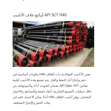
API 5CT H40 أوكتغ غلاف الأنابيب
تعتبر الأنابيب الفولاذية ذات الغلاف H40 مكونات أساسية في
حفر وإنتاج آبار النفط والغاز. يتم تصنيع هذه الأنابيب لتلبية
معايير API Spec 5CT, ضمان الجودة, أداء, والموثوقية. من
خلال عمليات التصنيع الصارمة, أبعاد دقيقة والتسامح, والاختبار
الشامل, توفر أنابيب الغلاف H40 أداءً يمكن الاعتماد عليه في
بيئات الحفر والإنتاج المختلفة.