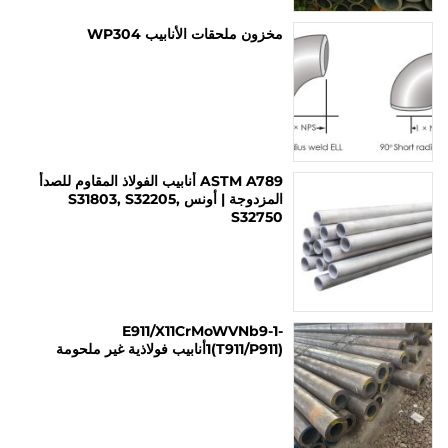
مخزون ملحقات الأنابيب WP304
ASTM A789 أنابيب الفولاذ المقاوم للصدأ
المزدوجة | أونس S31803, S32205,
S32750
E911/X11CrMoWVNb9-1-
1(T911/P911)أنابيب فولاذية غير ملحومة