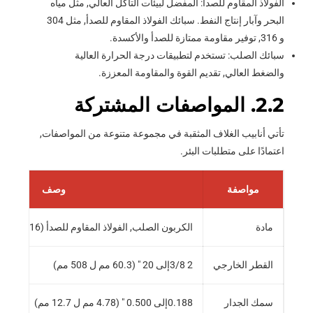
الفولاذ المقاوم للصدأ: المفضل لبيئات التآكل العالي, مثل مياه
البحر وآبار إنتاج النفط. سبائك الفولاذ المقاوم للصدأ, مثل 304
و 316, توفير مقاومة ممتازة للصدأ والأكسدة.
سبائك الصلب: تستخدم لتطبيقات درجة الحرارة العالية
والضغط العالي, تقديم القوة والمقاومة المعززة.
2.2. المواصفات المشتركة
تأتي أنابيب الغلاف المثقبة في مجموعة متنوعة من المواصفات,
اعتمادًا على متطلبات البئر.
مواصفة
وصف
مادة
الكربون الصلب, الفولاذ المقاوم للصدأ (304/316), سبائك الصلب
القطر الخارجي
2 3/8إلى 20 " (60.3 مم ل 508 مم)
سمك الجدار
0.188إلى 0.500 " (4.78 مم ل 12.7 مم)