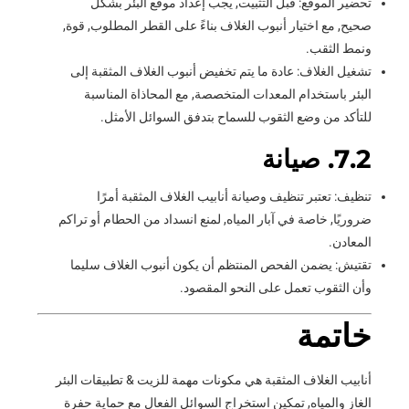
تحضير الموقع: قبل التثبيت, يجب إعداد موقع البئر بشكل
صحيح, مع اختيار أنبوب الغلاف بناءً على القطر المطلوب, قوة,
ونمط الثقب.
تشغيل الغلاف: عادة ما يتم تخفيض أنبوب الغلاف المثقبة إلى
البئر باستخدام المعدات المتخصصة, مع المحاذاة المناسبة
للتأكد من وضع الثقوب للسماح بتدفق السوائل الأمثل.
7.2. صيانة
تنظيف: تعتبر تنظيف وصيانة أنابيب الغلاف المثقبة أمرًا
ضروريًا, خاصة في آبار المياه, لمنع انسداد من الحطام أو تراكم
المعادن.
تقتيش: يضمن الفحص المنتظم أن يكون أنبوب الغلاف سليما
وأن الثقوب تعمل على النحو المقصود.
خاتمة
أنابيب الغلاف المثقبة هي مكونات مهمة للزيت & تطبيقات البئر
الغاز والمياه, تمكين استخراج السوائل الفعال مع حماية حفرة