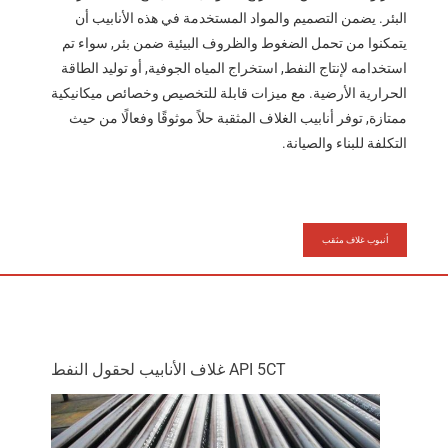
البئر. يضمن التصميم والمواد المستخدمة في هذه الأنابيب أن
يتمكنوا من تحمل الضغوط والظروف البيئية ضمن بئر, سواء تم
استخدامه لإنتاج النفط, استخراج المياه الجوفية, أو توليد الطاقة
الحرارية الأرضية. مع ميزات قابلة للتخصيص وخصائص ميكانيكية
ممتازة, توفر أنابيب الغلاف المثقبة حلاً موثوقًا وفعالًا من حيث
التكلفة للبناء والصيانة.
أنبوب غلاف مثقب
API 5CT غلاف الأنابيب لحقول النفط