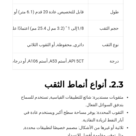
طول
قابل للتخصيص, عادة 20 قدم (6.1 متر) أو أطول
حجم الثقب
1/8إلى 1 " (3.2 مم ل 25.4 مم) اعتمادًا على حجم الرمال/الحصى
نوع الثقب
دائري, محفوظة, أو الثقوب الثلاثي
درجة
API 5CT, أستم A53, أستم A106, أو درجات مخصصة للتطبيقات الخاصة
2.3. أنواع أنماط الثقب
مثقوبات مستديرة: شائع للتطبيقات القياسية, تستخدم للسماح
بتدفق السوائل الفعال.
الثقوب المحددة: يوفر مساحة سطح أكبر ويستخدم عادة في
آبار النفط لزيادة النفاذية.
ثلاثية أو غيرها من الأشكال: مصمم خصيصًا لتطبيقات محددة,
مثل توفير مقاومة أفضل للانسداد.