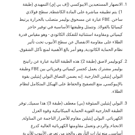
الانصهار المستعبدين الايبوكسي (إف بي إي) التمهيدي (طبقة
1): يتم تطبيقه مباشرة على المادة الكاشطة, سطح فولاذي
ساخن. FBE عبارة عن مسحوق بوليمر متصلب بالحرارة يرتبط
كيميائيًا بالفولاذ. وتتمثل وظيفتها الأساسية في توفير حاجز
كيميائي ومقاومة استثنائية للتفكك الكاثودي - وهو مقياس قدرة
الطلاء على مقاومة الانفصال عن سطح الأنبوب تحت تأثير
نظام الحماية الكاثودية, وهو أمر بالغ الأهمية لمنع تآكل الشقوق.
كوبوليمر لاصق (طبقة 2): هذه الطبقة الثانية عبارة عن راتينج
بوليمر مشترك يعمل كجسر كيميائي وفيزيائي بين FBE وطبقة
البولي إيثيلين الخارجية. إنه يضمن التصاق البولي إيثيلين بقوة
بالإيبوكسي, منع التصفيح والحفاظ على الهيكل المتكامل لنظام
الطلاء.
البولي إيثيلين المبثوقة (بي) معطف (طبقة 3): هذا سميك, توفر
الطبقة الخارجية القوية الحماية الميكانيكية وقوة العزل
الكهربائي. البولي إيثيلين مقاوم للأضرار الناجمة عن المناولة,
الانحناء, والردم, وتعمل مقاومتها الكهربائية العالية كدرع
أساسي, منع تيارات التأريض والحد من تعرض الأنبوب للأتربة