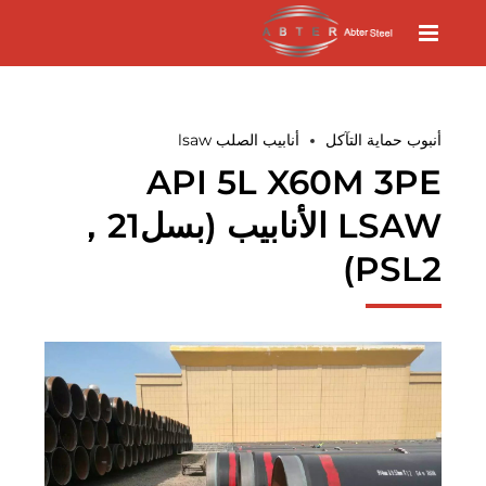
أنبوب حماية التآكل
أنابيب الصلب lsaw
API 5L X60M 3PE
LSAW الأنابيب (بسل21，
PSL2)