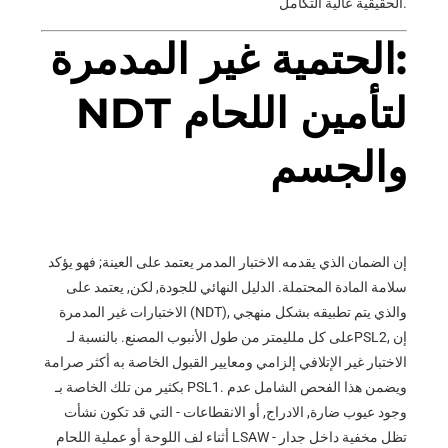
الحقيقية عالية التكامل.
الحتمية غير المدمرة:
NDT لتأمين اللحام
والجسم
إن الضمان الذي يقدمه الاختبار المدمر يعتمد على العينة; فهو يؤكد
سلامة المادة المحتملة. الدليل النهائي للجودة, لكن, يعتمد على
الاختبارات غير المدمرة (NDT), والذي يتم تطبيقه بشكل منهجي
على كل ملليمتر من طول الأنبوب المصنع. بالنسبة لـPSL2, إن
الاختبار غير الإتلافي إلزامي ومعايير القبول الخاصة به أكثر صرامة
بكثير من تلك الخاصة بـ PSL1. ويضمن هذا الفحص الشامل عدم
وجود عيوب ضارة, الادراج, أو الانقطاعات - التي قد تكون نشأت
أثناء لف اللوحة أو عملية اللحام LSAW - تظل مخفية داخل جدار