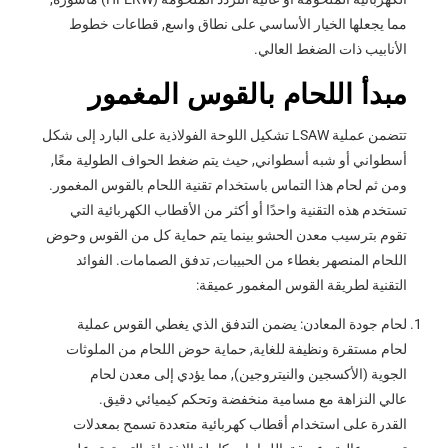
مما يجعلها الخيار الأساسي على نطاق واسع, قطاعات خطوط
الأنابيب ذات الضغط العالي.
مبدأ اللحام بالقوس المغمور
تتضمن عملية LSAW تشكيل اللوحة الفولاذية على البارد إلى شكل
أسطواني أو شبه أسطواني, حيث يتم ضغط الحواف الطولية معًا,
ومن ثم لحام هذا التماس باستخدام تقنية اللحام بالقوس المغمور.
تستخدم هذه التقنية واحدًا أو أكثر من الأقطاب الكهربائية التي
تقوم بترسيب معدن الحشو بينما يتم حماية كل من القوس وحوض
اللحام المنصهر بغطاء من الحبيبات, تدفق الصمامات. الفوائد
التقنية لطريقة القوس المغمور عميقة:
لحام جودة المعادن: يضمن التدفق الذي يغطي القوس عملية
لحام مستقرة ونظيفة للغاية, حماية حوض اللحام من الملوثات
الجوية (الأكسجين والنيتروجين), مما يؤدي إلى معدن لحام
عالي النزاهة مع مسامية منخفضة وتحكم كيميائي دقيق.
القدرة على استخدام أقطاب كهربائية متعددة تسمح بمعدلات