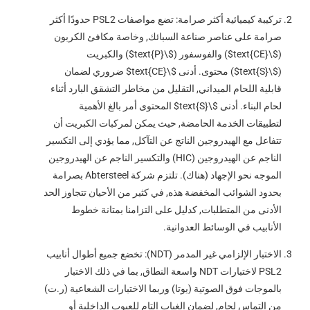
تركيبة كيميائية أكثر صرامة: تضع مواصفات PSL2 حدودًا أكثر
صرامة على عناصر صناعة السبائك, وخاصة مكافئ الكربون
(
$\text{CE}$
) والفوسفور (
$\text{P}$
) والكبريت
(
$\text{S}$
) محتوى. أدنى
$\text{CE}$
ضروري لضمان
قابلية اللحام الميداني, التقليل من مخاطر التشقق البارد أثناء
لحام البناء. أدنى
$\text{S}$
المحتوى أمر بالغ الأهمية
لتطبيقات الخدمة الحامضة, حيث يمكن لمركبات الكبريت أن
تتفاعل مع الهيدروجين الناتج عن التآكل, مما يؤدي إلى التكسير
الناجم عن الهيدروجين (HIC) والتكسير الناجم عن الهيدروجين
الموجه نحو الإجهاد (هناك). تلتزم شركة Abtersteel بصرامة
بحدود الشوائب المخفضة هذه, في كثير من الأحيان تتجاوز الحد
الأدنى من المتطلبات, كدليل على التزامنا بمتانة خطوط
الأنابيب في الوسائط العدوانية.
الاختبار الإلزامي غير المدمر (NDT): تخضع جميع أطوال أنابيب
PSL2 لاختبارات NDT واسعة النطاق, بما في ذلك الاختبار
بالموجات فوق الصوتية (يوتا) وربما الاختبارات الشعاعية (ر.ت)
من التماس لحام, لضمان الغياب التام للعيوب الداخلية أو