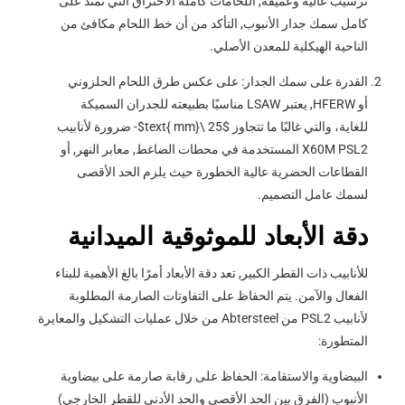
ترسيب عالية وعميقة, اللحامات كاملة الاختراق التي تمتد على
كامل سمك جدار الأنبوب, التأكد من أن خط اللحام مكافئ من
الناحية الهيكلية للمعدن الأصلي.
القدرة على سمك الجدار: على عكس طرق اللحام الحلزوني
أو HFERW, يعتبر LSAW مناسبًا بطبيعته للجدران السميكة
للغاية، والتي غالبًا ما تتجاوز
$25 \text{ mm}$
- ضرورة لأنابيب
X60M PSL2 المستخدمة في محطات الضاغط, معابر النهر, أو
القطاعات الحضرية عالية الخطورة حيث يلزم الحد الأقصى
لسمك عامل التصميم.
دقة الأبعاد للموثوقية الميدانية
للأنابيب ذات القطر الكبير, تعد دقة الأبعاد أمرًا بالغ الأهمية للبناء
الفعال والآمن. يتم الحفاظ على التفاوتات الصارمة المطلوبة
لأنابيب PSL2 من Abtersteel من خلال عمليات التشكيل والمعايرة
المتطورة:
البيضاوية والاستقامة: الحفاظ على رقابة صارمة على بيضاوية
الأنبوب (الفرق بين الحد الأقصى والحد الأدنى للقطر الخارجي)