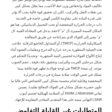
تكاليف المواد وانخفاض وزن خط الأنابيب, مما يقلل بشكل كبير
من نفقات النقل والتركيب. لكن, إن تحقيق قوة عالية يجب ألا يؤثر
على قدرة المادة على مقاومة الكسر الهش, خاصة في الخدمة
ذات درجات الحرارة المنخفضة أو تحت التحميل الديناميكي. هذا هو
المكان السمة المميزة, ال “م” لاحقة, يدخل في المعادلة الفنية. ال
“م” يشير إلى الفولاذ الذي يتم إنتاجه عن طريق المعالجة
الميكانيكية الحرارية (TMCP), أو المتداول الخاضع للرقابة. تتلاعب
هذه العملية المتطورة بدرجة حرارة التدحرج ومعلمات التشوه أثناء
إنتاج الألواح الفولاذية لتحسين البنية المجهرية - وتحديدًا التحكم في
شكل مرحلتي الفريت والبرليت وتحقيق دقة دقيقة., حجم الحبوب
موحد. إن نتيجة TMCP هي لوحة فولاذية تظهر قوة فائقة بينما
تمتلك في نفس الوقت صلابة ممتازة في درجات الحرارة
المنخفضة وقابلية لحام محسنة بشكل كبير, الخصائص التي غالبا ما
تكون حصرية بشكل متبادل في الفولاذ المعالج تقليديا. يضمن
تفاني Abtersteel لـ X60M أن السلامة الهيكلية لجسم أنبوب
LSAW النهائي مبنية على هذا المتقدم, المعادن المقاومة للإجهاد.
المتطلبات غير القابلة للتفاوض