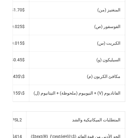
المنغنيز (من)
$1.70$
الفوسفور (ص)
$0.025$
الكبريت (س)
$0.015$
السيليكون (و)
$0.45$
مكافئ الكربون (م)
$\leq 0.43$
(ع
الفاناديوم (V) + النيوبيوم (ملحوظة) + التيتانيوم (ل)
$\leq 0.15$
المتطلبات الميكانيكية والشد
 X60M PSL2
الحد الأدنى من قوة العائد (
$\text{R}_{\text{eH}}$
)
$414 \text{ MPa}$
)
psi}$