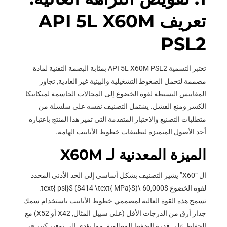
تعريف API 5L X60M
PSL2
تعتبر التسمية API 5L X60M PSL2 بمثابة البصمة التقنية لمادة
مصممة لتحمل الضغوط التشغيلية والبيئية غير العادية, تجاوز
المقاييس البسيطة لقوة الخضوع إلى المجالات الحاسمة لميكانيكا
الكسر ومنع الفشل. يشتمل التصنيف نفسه على سلسلة من
متطلبات التصنيع والاختبار المتقدمة التي تميز هذا المنتج باعتباره
أحد الأصول المتميزة لتطبيقات خطوط الأنابيب الهامة.
الميزة المعدنية لـ X60M
ال “X60” يشير التصنيف بشكل أساسي إلى الحد الأدنى المحدد
لقوة الخضوع
$60,000 \text{ psi}$
$414 \text{ MPa}$
(
).
تسمح هذه القوة العالية لمصممي خطوط الأنابيب باستخدام سمك
جدار أرق من الدرجات الأقل (على سبيل المثال, X42 أو X52) مع
الحفاظ على قدرة الضغط المطلوبة, مما يؤدي إلى توفير كبير في