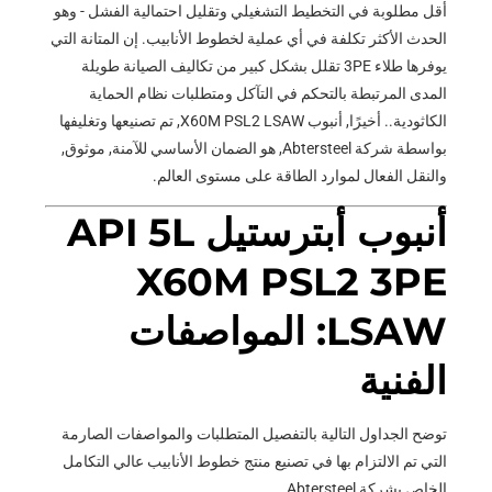
أقل مطلوبة في التخطيط التشغيلي وتقليل احتمالية الفشل - وهو
الحدث الأكثر تكلفة في أي عملية لخطوط الأنابيب. إن المتانة التي
يوفرها طلاء 3PE تقلل بشكل كبير من تكاليف الصيانة طويلة
المدى المرتبطة بالتحكم في التآكل ومتطلبات نظام الحماية
الكاثودية.. أخيرًا, أنبوب X60M PSL2 LSAW, تم تصنيعها وتغليفها
بواسطة شركة Abtersteel, هو الضمان الأساسي للآمنة, موثوق,
والنقل الفعال لموارد الطاقة على مستوى العالم.
أنبوب أبترستيل API 5L
X60M PSL2 3PE
LSAW: المواصفات
الفنية
توضح الجداول التالية بالتفصيل المتطلبات والمواصفات الصارمة
التي تم الالتزام بها في تصنيع منتج خطوط الأنابيب عالي التكامل
الخاص بشركة Abtersteel.