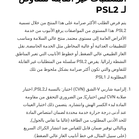
لـ PSL2
يتم فرض الطلب الأكثر صرامة على هذا المنتج من خلال تسمية
PSL2. هذا المستوى من المواصفات يرفع الأنبوب من خدمة
الأغراض العامة إلى مستوى معتمد, منتج عالي السلامة ومناسب
للتطبيقات العدائية أو عالية المخاطر, مثل الخدمة الحامضة, نقل
الغاز الطبيعي عالي الضغط, أو خطوط الأنابيب التي تعبر المناطق
النشطة زلزاليا. يفرض PSL2 سلسلة من المتطلبات غير القابلة
للتفاوض والتي تكون أكثر صرامة بشكل ملحوظ من تلك
المطلوبة لـ PSL1:
إلزامية شاربي V-الشق (CVN) اختبار: بالنسبة لـPSL2, اختبار
صلابة CVN ليس اختياريًا; من الضروري التحقق من مقاومة
المادة لبدء الكسر الهش وانتشاره. يتضمن ذلك اختبار العينات
عند أدنى درجة حرارة خدمة محددة لضمان امتصاص المادة
للحد الأدنى المطلوب من الطاقة (غالبا ما تقاس بالجول),
وبالتالي توفير ضمان قابل للقياس ضد انتشار الكراك السريع
(على سبيل المثال, في خط أنابيب الغاز عالي الضغط).