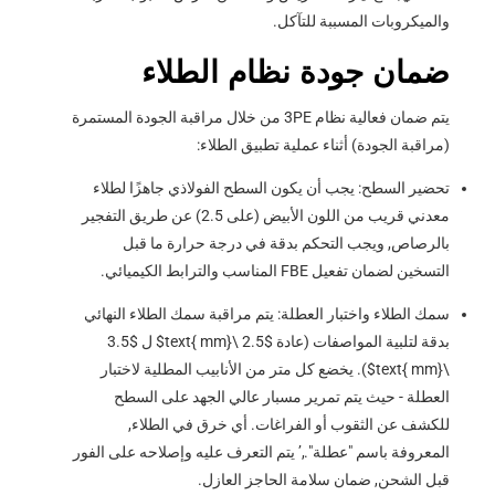
والميكروبات المسببة للتآكل.
ضمان جودة نظام الطلاء
يتم ضمان فعالية نظام 3PE من خلال مراقبة الجودة المستمرة
(مراقبة الجودة) أثناء عملية تطبيق الطلاء:
تحضير السطح: يجب أن يكون السطح الفولاذي جاهزًا لطلاء
معدني قريب من اللون الأبيض (على 2.5) عن طريق التفجير
بالرصاص, ويجب التحكم بدقة في درجة حرارة ما قبل
التسخين لضمان تفعيل FBE المناسب والترابط الكيميائي.
سمك الطلاء واختبار العطلة: يتم مراقبة سمك الطلاء النهائي
بدقة لتلبية المواصفات (عادة
$2.5 \text{ mm}$
ل
$3.5
\text{ mm}$
). يخضع كل متر من الأنابيب المطلية لاختبار
العطلة - حيث يتم تمرير مسبار عالي الجهد على السطح
للكشف عن الثقوب أو الفراغات. أي خرق في الطلاء,
المعروفة باسم "عطلة".,’ يتم التعرف عليه وإصلاحه على الفور
قبل الشحن, ضمان سلامة الحاجز العازل.