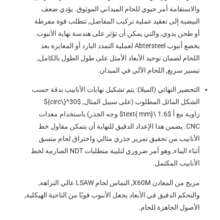
والاستقامة أمر حيوي للحام الميداني الموثوق. يؤدي ضعف
البيضية إلى تعقيد عملية تركيب المفاصل, تتطلب قوة مفرطة
أو طحن يدوي, والتي يمكن أن تؤثر على هندسة نهاية الأنبوب.
يخضع أنبوب Abtersteel لعملية التمدد البارد أو المعايرة بعد
اللحام لضمان توحيد الأبعاد الأمثل على طول الطول بالكامل,
تيسير سريع, اللحام الآلي في الميدان.
التحضير النهائي (الميلا): يتم تشكيل نهايات الأنابيب بدقة حسب
الشكل المائل المطلوب (على سبيل المثال,
$30^{\circ}$
زاوية مع أ
$1.6 \text{ mm}$
وجه الجذر) باستخدام معدات
CNC. يضمن هذا الإعداد الدقيق للنهاية أن يتمكن مقاول خط
الأنابيب من تحقيق تمرير جذري مثالي واختراق لحام متسق
أثناء البناء, وهو أمر ضروري لتلبية متطلبات NDT الصارمة لخط
الأنابيب المكتمل.
مزيج من المعادن X60M, التماس لحام LSAW عالي النزاهة,
والتحكم الدقيق في الأبعاد يجعل الأنبوب قويًا من الناحية الهيكلية,
الأصول الجاهزة للحام.