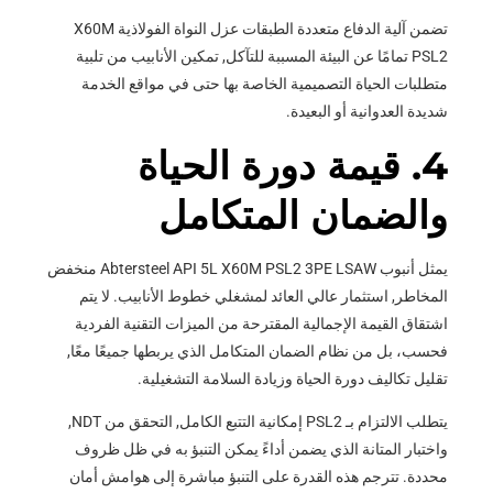
تضمن آلية الدفاع متعددة الطبقات عزل النواة الفولاذية X60M
PSL2 تمامًا عن البيئة المسببة للتآكل, تمكين الأنابيب من تلبية
متطلبات الحياة التصميمية الخاصة بها حتى في مواقع الخدمة
شديدة العدوانية أو البعيدة.
4. قيمة دورة الحياة
والضمان المتكامل
يمثل أنبوب Abtersteel API 5L X60M PSL2 3PE LSAW منخفض
المخاطر, استثمار عالي العائد لمشغلي خطوط الأنابيب. لا يتم
اشتقاق القيمة الإجمالية المقترحة من الميزات التقنية الفردية
فحسب، بل من نظام الضمان المتكامل الذي يربطها جميعًا معًا,
تقليل تكاليف دورة الحياة وزيادة السلامة التشغيلية.
يتطلب الالتزام بـ PSL2 إمكانية التتبع الكامل, التحقق من NDT,
واختبار المتانة الذي يضمن أداءً يمكن التنبؤ به في ظل ظروف
محددة. تترجم هذه القدرة على التنبؤ مباشرة إلى هوامش أمان