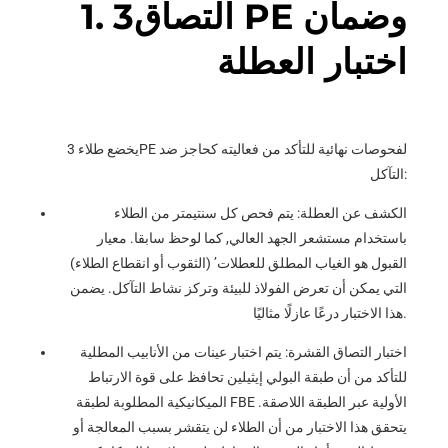
1. 3التصاق PE وضمان
اختبار العطلة
يخضع طلاء 3PE لفحوصات نهائية للتأكد من فعاليته كحاجز ضد
التآكل:
الكشف عن العطلة: يتم فحص كل سنتيمتر من الطلاء
باستخدام مستشعر الجهد العالي, كما لوحظ سابقا. معيار
القبول هو الغياب المطلق للعطلات’ (الثقوب أو انقطاع الطلاء)
التي يمكن أن تعرض الفولاذ للبيئة وتركز نشاط التآكل. يضمن
هذا الاختبار درعًا عازلًا مثاليًا.
اختبار التصاق القشرة: يتم اختبار عينات من الأنابيب المطلية
للتأكد من أن طبقة البولي إيثيلين تحافظ على قوة الارتباط
الميكانيكية المطلوبة لطبقة FBE الأولية عبر الطبقة اللاصقة.
يتحقق هذا الاختبار من أن الطلاء لن يتقشر بسبب المعالجة أو