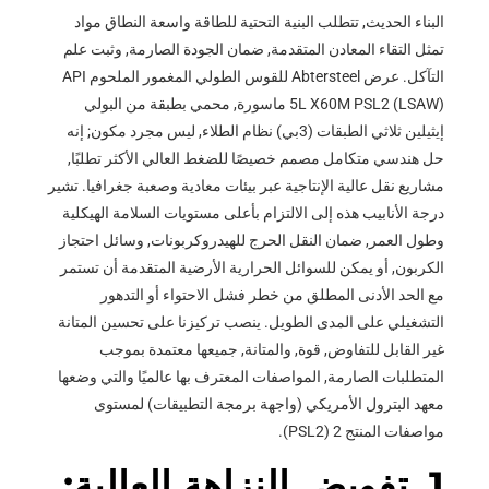
البناء الحديث, تتطلب البنية التحتية للطاقة واسعة النطاق مواد
تمثل التقاء المعادن المتقدمة, ضمان الجودة الصارمة, وثبت علم
التآكل. عرض Abtersteel للقوس الطولي المغمور الملحوم API
5L X60M PSL2 (LSAW) ماسورة, محمي بطبقة من البولي
إيثيلين ثلاثي الطبقات (3بي) نظام الطلاء, ليس مجرد مكون; إنه
حل هندسي متكامل مصمم خصيصًا للضغط العالي الأكثر تطلبًا,
مشاريع نقل عالية الإنتاجية عبر بيئات معادية وصعبة جغرافيا. تشير
درجة الأنابيب هذه إلى الالتزام بأعلى مستويات السلامة الهيكلية
وطول العمر, ضمان النقل الحرج للهيدروكربونات, وسائل احتجاز
الكربون, أو يمكن للسوائل الحرارية الأرضية المتقدمة أن تستمر
مع الحد الأدنى المطلق من خطر فشل الاحتواء أو التدهور
التشغيلي على المدى الطويل. ينصب تركيزنا على تحسين المتانة
غير القابل للتفاوض, قوة, والمتانة, جميعها معتمدة بموجب
المتطلبات الصارمة, المواصفات المعترف بها عالميًا والتي وضعها
معهد البترول الأمريكي (واجهة برمجة التطبيقات) لمستوى
مواصفات المنتج 2 (PSL2).
1. تفويض النزاهة العالية: