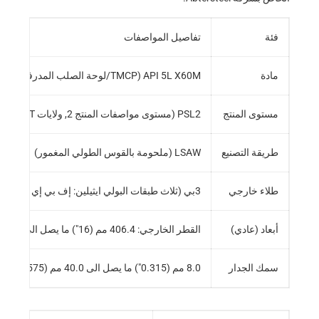
فئة
تفاصيل المواصفات
مادة
API 5L X60M (TMCP/لوحة الصلب المدرفلة التي تسيطر عليها)
مستوى المنتج
PSL2 (مستوى مواصفات المنتج 2, ولايات CVN, NDT, وكيمياء أكثر إحكاما)
طريقة التصنيع
LSAW (ملحومة بالقوس الطولي المغمور)
طلاء خارجي
3بي (ثلاث طبقات البولي ايثيلين: إف بي إي + لزاق + بي)
أبعاد (عادي)
القطر الخارجي: 406.4 مم (16″) ما يصل الى 1422 مم (56″)
سمك الجدار
8.0 مم (0.315″) ما يصل الى 40.0 مم (1.575″)