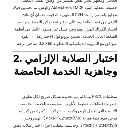
الجانبي ومظهر كسر القص للتمييز بين أوضاع الفشل المطيل
والهش. تم تحسين فولاذ Abtersteel's TMCP خصيصًا لتعظيم البنية
المجهرية الدقيقة, ضمان أن نتائج CVN تتجاوز باستمرار الحد
الأدنى من قيم الطاقة, وبالتالي توفير ثقة يمكن التحقق منها ضد
انتشار الكراك الهش, وهو وضع فشل غير مقبول عالميًا في أنظمة
الضغط العالي الحديثة. يضمن بروتوكول الاختبار هذا أن القوة
الكامنة في درجة X60 تتوافق مع المرونة الديناميكية المطلوبة.
2. اختبار الصلابة الإلزامي
وجاهزية الخدمة الحامضة
بينما لم يتم تحديده بشكل صريح لكل تطبيق PSL2, متطلبات
قطاعات خطوط الأنابيب المخصصة للخدمة الحامضة (خطوط
الأنابيب التي تحمل الهيدروكربونات بتركيزات كبيرة من كبريتيد
) فرض قيود فنية فورية
$\text{H}_2\text{S}$
الهيدروجين,
$\text{H}_2\text{S}$
وحاسمة تتطلب إجراء اختبار صلابة دقيق.