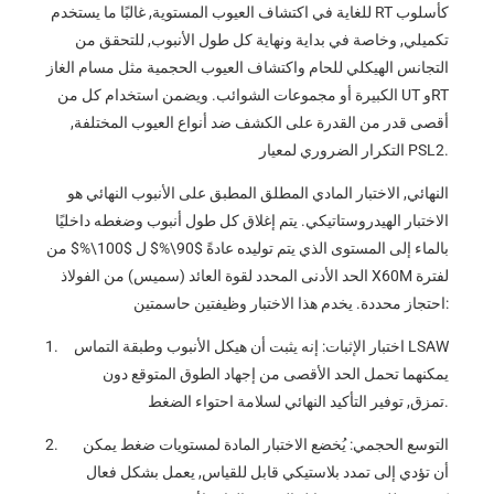
للغاية في اكتشاف العيوب المستوية, غالبًا ما يستخدم RT كأسلوب
تكميلي, وخاصة في بداية ونهاية كل طول الأنبوب, للتحقق من
التجانس الهيكلي للحام واكتشاف العيوب الحجمية مثل مسام الغاز
الكبيرة أو مجموعات الشوائب. ويضمن استخدام كل من UT وRT
أقصى قدر من القدرة على الكشف ضد أنواع العيوب المختلفة,
التكرار الضروري لمعيار PSL2.
النهائي, الاختبار المادي المطلق المطبق على الأنبوب النهائي هو
الاختبار الهيدروستاتيكي. يتم إغلاق كل طول أنبوب وضغطه داخليًا
بالماء إلى المستوى الذي يتم توليده عادةً
$90\%$
ل
$100\%$
من
الحد الأدنى المحدد لقوة العائد (سميس) من الفولاذ X60M لفترة
احتجاز محددة. يخدم هذا الاختبار وظيفتين حاسمتين:
اختبار الإثبات: إنه يثبت أن هيكل الأنبوب وطبقة التماس LSAW
يمكنهما تحمل الحد الأقصى من إجهاد الطوق المتوقع دون
تمزق, توفير التأكيد النهائي لسلامة احتواء الضغط.
التوسع الحجمي: يُخضع الاختبار المادة لمستويات ضغط يمكن
أن تؤدي إلى تمدد بلاستيكي قابل للقياس, يعمل بشكل فعال