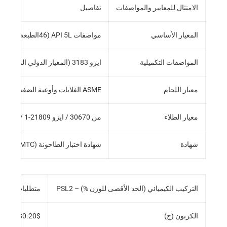
الامتثال للمعايير والمواصفات
تفاصيل
المعيار الأساسي
مواصفات API 5L (46الطبعة الرابعة أو الأحدث)
المواصفات التكميلية
ايزو 3183 (المعيار الدولي المعادل)
معيار اللحام
ASME الغلايات وأوعية الضغط رمز القسم التاسع
معيار الطلاء
من 30670 / ايزو 21809-1 / سي اس ايه Z245.21 (محددة عادة)
شهادة
شهادة اختبار الطاحونة (MTC) 3.1 أو 3.2 (بواسطة طرف ثالث)
التركيب الكيميائي (الحد الأقصى للوزن %) – PSL2
متطلبات X60M
الكربون (ج)
$0.20$