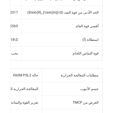
الحد الأدنى من قوة الشد (
$\text{R}_{\text{m}}$
)
$517 \text{ MPa}$
)
psi}$
أقصى قوة العائد
$565 \text{ MPa}$
)
psi}$
استطالة (أ)
$\text{Min}$
$18\%$
قوة التماس اللحام
يجب أن يتطابق
متطلبات المعالجة الحرارية
حالة X60M PSL2
جسم الأنبوب
المعالجة الحرارية الميكانيكية التي تسيطر عليها (TMCP) أ
الغرض من TMCP
تعزيز القوة والمتانة من خلا