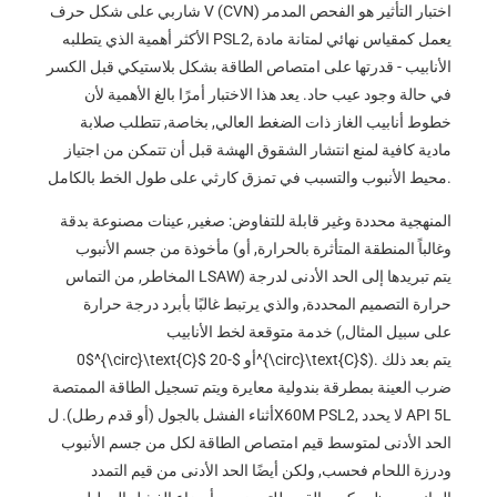
شاربي على شكل حرف V (CVN) اختبار التأثير هو الفحص المدمر
الأكثر أهمية الذي يتطلبه PSL2, يعمل كمقياس نهائي لمتانة مادة
الأنابيب - قدرتها على امتصاص الطاقة بشكل بلاستيكي قبل الكسر
في حالة وجود عيب حاد. يعد هذا الاختبار أمرًا بالغ الأهمية لأن
خطوط أنابيب الغاز ذات الضغط العالي, بخاصة, تتطلب صلابة
مادية كافية لمنع انتشار الشقوق الهشة قبل أن تتمكن من اجتياز
محيط الأنبوب والتسبب في تمزق كارثي على طول الخط بالكامل.
المنهجية محددة وغير قابلة للتفاوض: صغير, عينات مصنوعة بدقة
مأخوذة من جسم الأنبوب (وغالباً المنطقة المتأثرة بالحرارة, أو
المخاطر, من التماس LSAW) يتم تبريدها إلى الحد الأدنى لدرجة
حرارة التصميم المحددة, والذي يرتبط غالبًا بأبرد درجة حرارة
خدمة متوقعة لخط الأنابيب (على سبيل المثال,
). يتم بعد ذلك
$-20^{\circ}\text{C}$
أو
$0^{\circ}\text{C}$
ضرب العينة بمطرقة بندولية معايرة ويتم تسجيل الطاقة الممتصة
أثناء الفشل بالجول (أو قدم رطل). لX60M PSL2, لا يحدد API 5L
الحد الأدنى لمتوسط ​​قيم امتصاص الطاقة لكل من جسم الأنبوب
ودرزة اللحام فحسب, ولكن أيضًا الحد الأدنى من قيم التمدد