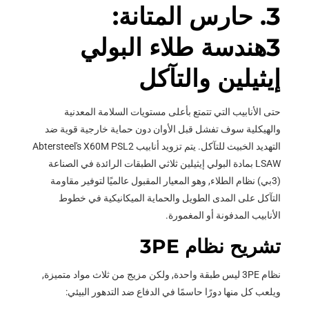
3. حارس المتانة:
3هندسة طلاء البولي
إيثيلين والتآكل
حتى الأنابيب التي تتمتع بأعلى مستويات السلامة المعدنية
والهيكلية سوف تفشل قبل الأوان دون حماية خارجية قوية ضد
التهديد الخبيث للتآكل. يتم تزويد أنابيب Abtersteel's X60M PSL2
LSAW بمادة البولي إيثيلين ثلاثي الطبقات الرائدة في الصناعة
(3بي) نظام الطلاء, وهو المعيار المقبول عالميًا لتوفير مقاومة
التآكل على المدى الطويل والحماية الميكانيكية في خطوط
الأنابيب المدفونة أو المغمورة.
تشريح نظام 3PE
نظام 3PE ليس طبقة واحدة, ولكن مزيج من ثلاث مواد متميزة,
ويلعب كل منها دورًا حاسمًا في الدفاع ضد التدهور البيئي: