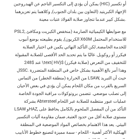
يمكن أن يؤدي إلى التكسير الناجم عن الهيدروجين (HIC) أو تكسير
الإجهاد الكبريتيد (التعاون بين بلدان الجنوب), وكلاهما يتم تعزيزهما
بشكل كبير عندما تتجاوز صلابة الفولاذ عتبات معينة.
PSL2, مع ضوابطها الكيميائية الصارمة (منخفض الكبريت ومكافئ
الكربون), يقوم بطبيعته بوضع أنبوب X60M للاستخدام المحتمل
للخدمة الحامضة, لكن التأكيد النهائي يكمن في اختبار الصلابة
فيكرز أو روكويل. غالبًا ما يتم تحديد الحد الأقصى للصلابة المقبولة
(صلابة فيكرز) للتخفيف من التعرض
$248 \text{ HV}$
عند
لSSC. وهذا أمر بالغ الأهمية بشكل خاص في المنطقة المتضررة
من الحرارة (منطقة الخطر) من التماس LSAW, حيث أن التبريد
السريع بالقرب من مكان اللحام يمكن أن يؤدي في بعض الأحيان
إلى تصلب موضعي. تتضمن بروتوكولات مراقبة الجودة الخاصة
بشركة Abtersteel عمليات عبور منتظمة للصلابة عبر اللحام
LSAW وHAZ, التأكد من أن المفصل الملحوم بالكامل يحافظ على
مستوى صلابة أقل من حدود العتبة, ضمان مقاومة آليات التكسير
البيئي. يعد هذا الاهتمام بخصائص المواد الموضعية في المنطقة
الهيكلية الأكثر أهمية - اللحام - سمة مميزة لتصنيع خطوط الأنابيب