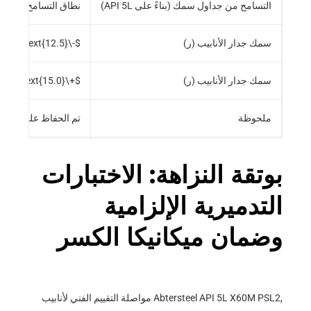
التسامح من جداول سمك (بناءً على API 5L)
نطاق التسامح
سمك جدار الأنابيب (ر)
$-\text{12.5}\%$
ل
سمك جدار الأنابيب (ر)
$+\text{15.0}\%$
ل
ملحوظة
تم الحفاظ على التفاوت
بوتقة النزاهة: الاختبارات
التدميرية الإلزامية
وضمان ميكانيكا الكسر
مواصلة التقييم الفني لأنابيب Abtersteel API 5L X60M PSL2,