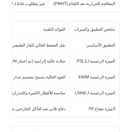
المعالجة الحرارية بعد اللحام (PWHT)
غير مطلوب عادةً لـ LSAW القياسي. قد يتم تحديدها من قبل المشتري للخدمة الحامضة أو بيئات التطبيقات المحددة.
ملخص التطبيق والميزات
الفوائد التقنية
التطبيق الأساسي
نقل الضغط العالي للغاز الطبيعي, النفط 
الميزة الرئيسية لـPSL2
صلابة عالية إلزامية (تم اختبار CVN) لاعتقال الكسر
الميزة الرئيسية X60M
القوة العالية تسمح بتصميم جدار أرق, تقل
الميزة الرئيسية لـ LSAW
مناسبة للأقطار الكبيرة والجدران السميك
3ميزة مفتاح PE
دفاع ثلاثي ضد التآكل الخارجي, مقاومة مم