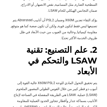
السطحية الضارة, مثل المسامية, نقص الانصهار, أو الادراج,
ضمان التجانس الهيكلي للحام LSAW.
يؤكد التقاء تعدين X60M وضمان PSL2 أن أنابيب Abtersteel يتم
تصنيعها ليس فقط لتكون قوية, ولكن أن تكون صعبة كما هو متوقع,
مقاومة كيميائيا, وخالية من العيوب من حيث الأبعاد في ظل
ظروف الخدمة الأكثر تحديًا.
2. علم التصنيع: تقنية
LSAW والتحكم في
الأبعاد
يتم تحقيق التحول المادي للوحة X60M PSL2 عالية القوة إلى
أنبوب ذو قطر كبير من خلال القوس الطولي المغمور الملحوم
(LSAW) عملية. LSAW هي الطريقة المفضلة في الصناعة لإنتاج
الأنابيب بسماكة جدار وأقطار تتجاوز الحدود العملية للمقاومة
الكهربائية الملحومة أو عالية التردد الملحومة (HFERW) ماسورة,