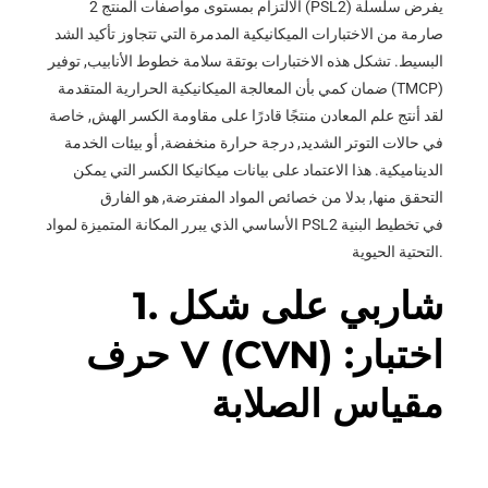
الالتزام بمستوى مواصفات المنتج 2 (PSL2) يفرض سلسلة
صارمة من الاختبارات الميكانيكية المدمرة التي تتجاوز تأكيد الشد
البسيط. تشكل هذه الاختبارات بوتقة سلامة خطوط الأنابيب, توفير
ضمان كمي بأن المعالجة الميكانيكية الحرارية المتقدمة (TMCP)
لقد أنتج علم المعادن منتجًا قادرًا على مقاومة الكسر الهش, خاصة
في حالات التوتر الشديد, درجة حرارة منخفضة, أو بيئات الخدمة
الديناميكية. هذا الاعتماد على بيانات ميكانيكا الكسر التي يمكن
التحقق منها, بدلا من خصائص المواد المفترضة, هو الفارق
الأساسي الذي يبرر المكانة المتميزة لمواد PSL2 في تخطيط البنية
التحتية الحيوية.
1. شاربي على شكل
حرف V (CVN) اختبار:
مقياس الصلابة