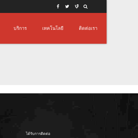
บริการ
เทคโนโลยี
ติดต่อเรา
ลหะผสม C276 ท่อ
ตัวลดท่อ - ศูนย์กลางและประหลาด
ท่อปลอก API 5CT สําห
กเกิล
รับบ่อน้ํามัน
ท่อเรียงราย PTFE และข้อต่อ
หะผสม 400 ท่อนิกเกิล
ท่อปลอก Slotted
ท่อเหล็กข้าม
ลหะผสม 600 ท่อเหล็ก
ท่อปลอก Slotted Liner
ข้อต่อข้อศอกท่อเหล็ก
ลหะผสม INCONEL
ท่อเจาะและปลอกคอ
5 ท่อเหล็ก
สว่าน
ตัวลดท่อ - ศูนย์กลางและประหลาด
ได้รับการติดต่อ