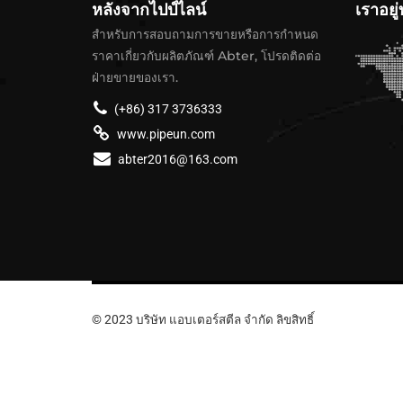
หลังจากไปป์ไลน์
เราอยู่ท
ASTM A519 ท่อเครื่องกลไร้รอยต่อ
ท่อเหล็ก LSAW
สำหรับการสอบถามการขายหรือการกำหนด
ท่อกระบอกสูบแรงดันสูง
ราคาเกี่ยวกับผลิตภัณฑ์ Abter, โปรดติดต่อ
ท่อเหล็ก SAWL
ฝ่ายขายของเรา.
ท่อไร้ตะเข็บถังแก๊ส
(+86) 317 3736333
ท่อเหล็ก LSAW
www.pipeun.com
abter2016@163.com
ท่อเหล็ก SAWH
ท่อเหล็ก SSAW
ท่อ DSAW
ท่อเชื่อมเกลียว
©
2023 บริษัท แอบเตอร์สตีล จำกัด ลิขสิทธิ์
A53 ท่อเหล็ก LSAW
ท่อเหล็ก A252