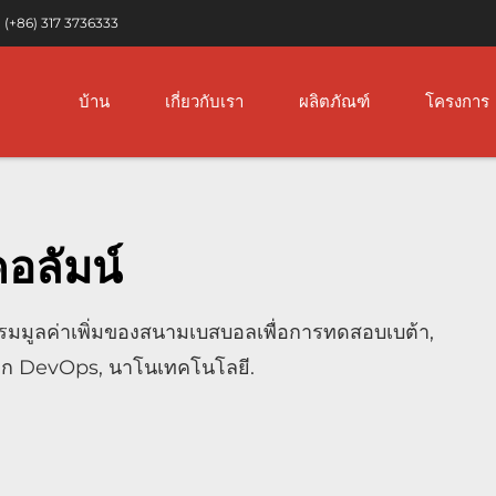
(+86) 317 3736333
บ้าน
เกี่ยวกับเรา
ผลิตภัณฑ์
โครงการ
อ API 5L ERW
ท่อเคลือบ FBE
ท่อเหล็ก ASTM A333
ASTM A312 ท่อสแตนเลส
โ
คอลัมน์
นิ
A178 ท่อเหล็ก ERW
IPN8710 ท่อเหล็กป้องกัน
ASTM A335 ท่อเหล็ก
ASTM A778 ท่อสแตนเลส
การกัดกร่อน
อัลลอยด์
โล
รรมมูลค่าเพิ่มของสนามเบสบอลเพื่อการทดสอบเบต้า,
219 ท่อ ERW
ASTM A268 ท่อสแตนเลส
มจาก DevOps, นาโนเทคโนโลยี.
3แอลพีอี / 3ท่อเคลือบ
ASTM A335 ท่อเหล็ก
โ
LPP
อัลลอยด์
A252 ท่อเหล็ก ERW
ASTM A632 ท่อสแตนเลส
โ
ท่อเคลือบน้ําหนักคอนกรีต
ท่อเหล็ก ASTM A333
62
217 ท่อเหล็ก ERW
ASTM A358 ท่อสแตนเลส
CWC