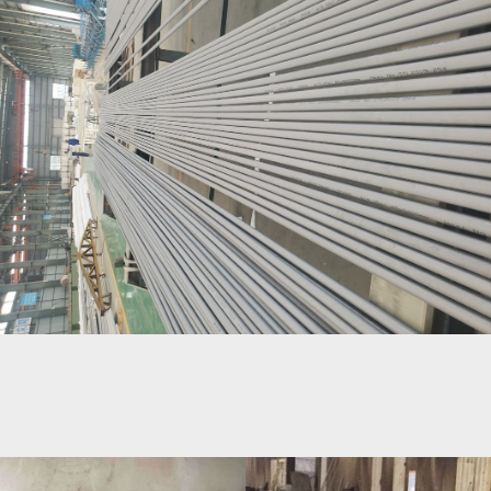
ASTM A519 ท่อเครื่องกลไร้รอยต่อ
ท่อเหล็ก LSAW
ท่อกระบอกสูบแรงดันสูง
ท่อเหล็ก SAWL
ท่อไร้ตะเข็บถังแก๊ส
ท่อเหล็ก LSAW
july 15, 2026
ASTM B729 UNS N08020 Nickel Alloy 20
ท่อเหล็ก SAWH
Seamless Pipe
ท่อเหล็ก SSAW
ท่อ DSAW
ท่อเชื่อมเกลียว
A53 ท่อเหล็ก LSAW
ท่อเหล็ก A252