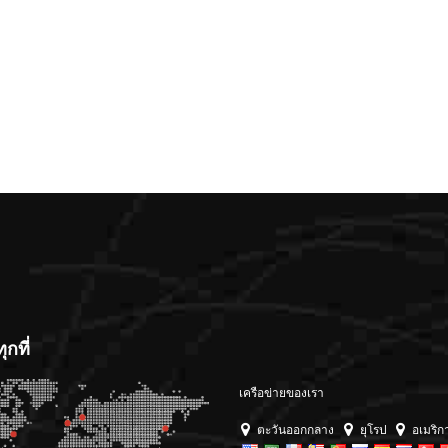
ุกที่
เครือข่ายของเรา
ตะวันออกกลาง
ยุโรป
อเมริก