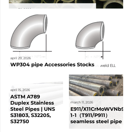
may 30, 2026
EN 10216 Seamless Steel Pipes
april 29, 2026
WP304 pipe Accessories Stocks
april 15, 2026
ASTM A789
Duplex Stainless
march 11, 2026
Steel Pipes | UNS
E911/X11CrMoWVNb9-
S31803, S32205,
1-1（T911/P911）
S32750
seamless steel pipe
march 9, 2026