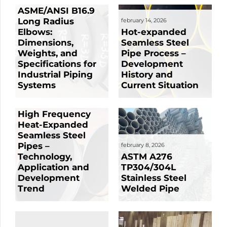
ASME/ANSI B16.9
Long Radius
february 14, 2026
Elbows:
Hot-expanded
Dimensions,
Seamless Steel
Weights, and
Pipe Process –
Specifications for
Development
Industrial Piping
History and
Systems
Current Situation
february 14, 2026
High Frequency
Heat-Expanded
february 1, 2026
Seamless Steel
Technical
Pipes –
february 8, 2026
Research &
Technology,
ASTM A276
Evolutionary
Application and
TP304/304L
Trends in Marine
Development
Stainless Steel
Seamless Steel
Trend
Welded Pipe
Pipes