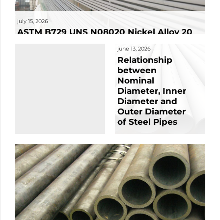
june 27, 2026
Long Weld Neck
july 15, 2026
Flanges (LWN)
ASTM B729 UNS N08020 Nickel Alloy 20
Seamless Pipe
june 13, 2026
Relationship
between
Nominal
Diameter, Inner
Diameter and
Outer Diameter
of Steel Pipes