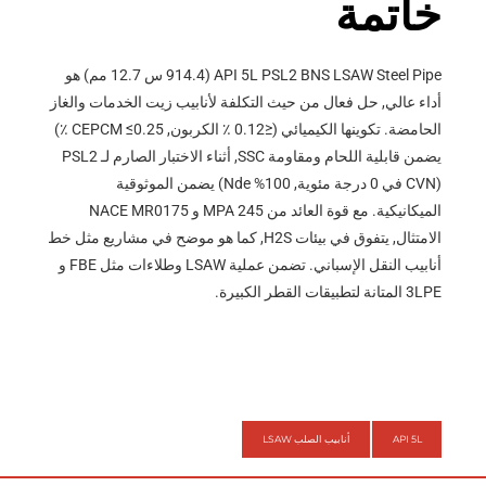
خاتمة
API 5L PSL2 BNS LSAW Steel Pipe (914.4 س 12.7 مم) هو
أداء عالي, حل فعال من حيث التكلفة لأنابيب زيت الخدمات والغاز
الحامضة. تكوينها الكيميائي (≤0.12 ٪ الكربون, CEPCM ≤0.25 ٪)
يضمن قابلية اللحام ومقاومة SSC, أثناء الاختبار الصارم لـ PSL2
(CVN في 0 درجة مئوية, 100% Nde) يضمن الموثوقية
الميكانيكية. مع قوة العائد من 245 MPA و NACE MR0175
الامتثال, يتفوق في بيئات H2S, كما هو موضح في مشاريع مثل خط
أنابيب النقل الإسباني. تضمن عملية LSAW وطلاءات مثل FBE و
3LPE المتانة لتطبيقات القطر الكبيرة.
API 5L
أنابيب الصلب LSAW