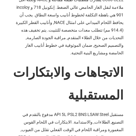
ملاءمة لنقل الغاز الحامض عالي الضغط. إنكونيل 718 و incoloy
901 هي باهظة التكلفة لخطوط أنابيب واسعة النطاق. يجب أن
يحافظ اللحام الميداني على امتثال NACE, وأنابيب القطر الكبيرة
(914.4 مم) تتطلب معدات متخصصة للتثبيت. يتم تخفيف هذه
التحديات من خلال الطلاء المتقدم, مراقبة الجودة الصارمة,
والتصميم الصحيح, ضمان الموثوقية في خطوط أنابيب الغاز
الحامضة ومشاريع البنية التحتية.
الاتجاهات والابتكارات
المستقبلية
مستقبل API 5L PSL2 BNS LSAW Steel مدفوع بالتقدم في
التصنيع, الطلاءات, والاستدامة. الابتكارات في اللحام القوس
المغمورة ومراقبة اللحام في الوقت الفعلي تقلل من العيوب,