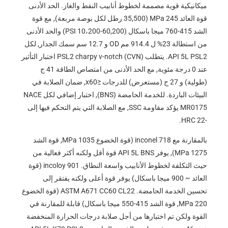
ميكانيكية قوية مصممة لخطوط أنابيب النفط والغاز. الحد الأدنى
قوة العائد 245 MPa (35,500 رطل لكل بوصة مربعة), مع قوة
الشد 415-760 ميجا باسكال (60,200-10،200 PSI) والحد الأدنى
من استطالة 23% ل 914.4 مم OD و 12.7 سم سمك الجدار, لكل
API 5L PSL2. يتطلب PSL2 charpy v-notch (CVN) اختبار التأثير
عند 0 درجة مئوية, مع الحد الأدنى من امتصاص الطاقة 41 ج
(طولية) و 27 ج (مستعرض) للدرجات ≤x60, ضمان الصلابة في
البيئات الباردة. للخدمة الحامضة (BNS), اختبار إضافي لكل NACE
MR0175 يؤكد مقاومة SSC, مع الصلابة التي يتم التحكم فيها إلى
-22 HRC.
بالمقارنة مع inconel 718 (قوة الخضوع 1035 MPa, قوة الشد
1275 MPa), يوفر API 5L BNS قوة أقل ولكنه أكثر فعالية من
حيث التكلفة لخطوط الأنابيب واسعة النطاق. incoloy 901 (قوة
العائد ~ 900 ميجا باسكال) يوفر قوة أعلى ولكنه يفتقر إلى
تحسين الخدمة الحامضة. ASTM A671 CC60 CL22 (قوة الخضوع
220 MPa, قوة الشد 415-550 ميجا باسكال) قابلة للمقارنة في
القوة ولكن تم اختبارها من أجل صلابة درجات الحرارة المنخفضة