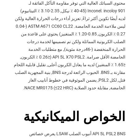
محتوى السبائك العالية التي توفر مقاومة التآكل الفائقة لـ
Inconel. incoloy 901 (40-45 ٪ نيكل, 2.35-3.10 ٪ التيتانيوم)
لديه أيضًا تكوين أكثر ثراءً, تعزيز أداء درجات الحرارة العالية ولكن
ليس ملاءمة الخدمة الحامضة. ASTM A671 CC60 CL22 (0.04-
0.27 ٪ الكربون, 0.85-1.20 ٪ المنغنيز) يحتوي على قاعدة من
الصلب الكربونية المماثلة ولكن تم تصميمها لخدمة درجات
الحرارة المنخفضة (-46درجة مئوية), مع متطلبات الخدمة
الحامضة الأقل صرامة. API 5L X70 PSL2 (≤0.26 ٪ الكربون,
≤1.65 ٪ المنغنيز) لديه ما يعادل الكربون أعلى, تقليل قابلية اللحام
مقارنة بـ BNS. الحبوب الرائعة لدرجة BNS, بنية المجهرية الصلب
قتل, لكل PSL2, يضمن الموثوقية في خطوط أنابيب الغاز
الحامضة, مقابلة حدود الصلابة NACE MR0175 (≤22 HRC).
الخواص الميكانيكية
API 5L PSL2 BNS أنبوب الصلب LSAW يعرض خصائص