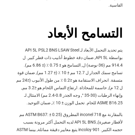
القاسية.
التسامح الأبعاد
يتم تحديد التحمل الأبعاد لـ API 5L PSL2 BNS LSAW Steel
بواسطة API 5L, ضمان دقة خطوط أنابيب ذات قطر كبير. ل
914.4 مم (36-بوصة) ل, التسامح هو ± 0.75 ٪ (± 6.86 مم).
تسامح سمك الجدار ل 12.7 مم ± 10 ٪ (± 1.27 مم), ضمان قوة
متسقة. انحراف الاستقامة هو ≤0.2 ٪ من طول الأنبوب (≤24 مم
ل 12 م), حاسمة للمحاذاة. ارتفاع التماس اللحام هو ≤3.2 مم,
وإنهاء الرطبات (30-35 °, وجه الجذر 0.8-2.4 مم) الامتثال لـ
ASME B16.25 للحام. تحمل الوزن ± 10 ٪, ضمان التوحيد.
بالمقارنة مع inconel 718 المطروق (ASTM B637: ± 0.25 مم
لأقطار صغيرة), API 5L BNS لديه التحمل أكثر مرونة بسبب
حجمه الكبير. incoloy 901 يتبع معايير دقيقة مماثلة, بينما ASTM