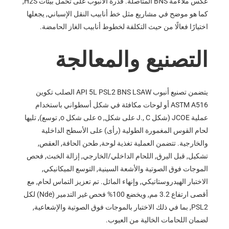
عكس ملاءمة BNS المتأصلة. قدرة الأنبوب على تحمل بيئات H2S,
كما هو موضح في مشاريع مثل خط أنابيب النقل الإسباني, يجعلها
اختيارًا فعالًا من حيث التكلفة لخطوط أنابيب الغاز الحامضة.
التصنيع والمعالجة
يتضمن تصنيع أنبوب API 5L PSL2 BNS LSAW الصلب تكوين
ASTM A516 أو لوحات مكافئة في شكل أسطواني باستخدام
عملية JCOE (شكل J., C على شكل, o على شكل o, توسع), تليها
لحام القوس المغمورة الطولية (رأى) على الأسطح الداخلية
والخارجية. تتضمن العملية تغذية لوحة, طحن الحافة, العقص,
تشكيل, قبل اليرق, اللحام الداخلي/الخارجي, إزالة الخبث, فحص
الموجات فوق الصوتية والأشعة السينية, التوسع الميكانيكي,
الاختبار الهيدروستاتيكي, وإنهاء المائل. تم تعزيز التماس لحام, مع
أقصى ارتفاع 3.2 مم, ويخضع 100% فحص غير التدمير (Nde) لكل
PSL2, بما في ذلك الاختبار بالموجات فوق الصوتية والإشعاعية,
لضمان اللحامات الخالية من العيوب.