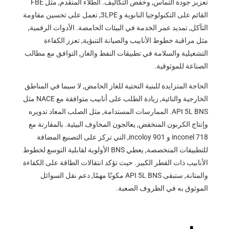
تعزيز جودة التماس, وخفض التكاليف. الطلاء المتقدم, مثل FBE
القائم على التكنولوجيا النانوية و 3LPE, تعمل على تحسين مقاومة
التآكل, تمديد عمر الخدمة في البيئات الحامضة. الأدوات الرقمية,
مثل مراقبة خطوط الأنابيب والصيانة التنبؤية, تعزز الكفاءة
التشغيلية والسلامة في تطبيقات النفط والغاز, التوافق مع مطالب
الصناعة للموثوقية.
الحاجة المتزايدة للبنية التحتية للغاز الحامض, لا سيما في المناطق
الخارجية والنائية, زيادة الطلب على أنابيب متوافقة مع NACE مثل
API 5L BNS. الممارسات المستدامة, مثل الصلب المعاد تدويره
وإنتاج الكربون المنخفض, يعالجون المخاوف البيئية. بالمقارنة مع
inconel 718 و incoloy 901, التي تركز على التصنيع المضافة
للتطبيقات المتخصصة, يعطي BNS الأولوية لقابلية التوسع لخطوط
الأنابيب ذات القطر الكبير. حيث تؤكد انتقالات الطاقة على الكفاءة
والمتانة, ستبقى API 5L BNS مكونًا مهمًا, دعم نقل السوائل
الموثوق به في الظروف الصعبة.