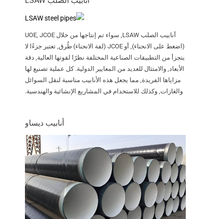
أنابيب الصلب LSAW
أنابيب الصلب LSAW, سواء تم إنتاجها من خلال UOE, JCOE
(اضغط على الانحناء), أو JCOE (لفة الانحناء) طُرق, تعتبر جزءًا لا
يتجزأ من التطبيقات الصناعية المختلفة نظرًا لقوتها العالية, دقة
الأبعاد, والامتثال للعديد من المعايير الدولية. كل عملية تصنيع لها
مزاياها الفريدة, مما يجعل هذه الأنابيب مناسبة لنقل السوائل
والغازات, وكذلك للاستخدام في المشاريع الإنشائية والهندسية.
أنابيب ديساو