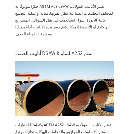
تعتبر الأنابيب الفولاذية ASTM A53 LSAW خيارًا موثوقًا به
لمختلف التطبيقات الصناعية نظرًا لقوتها, متانة, وعملية التصنيع
عالية الجودة. سواء استخدمت في نقل السوائل, المشاريع
الهيكلية, أو الأنظمة الميكانيكية, توفر هذه الأنابيب أداءً ممتازًا
وموثوقية طويلة المدى.
أستم A252 لساو & DSAW أنابيب الصلب
تعتبر الأنابيب الفولاذية ASTM A252 LSAW وDSAW اختيارات
ممتازة لأساسات الخوازيق والدعامات الهيكلية نظرًا لقوتها,