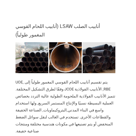
أنابيب الصلب LSAW (أنابيب اللحام القوسي
المغمور طولياً)
يتم تقسيم أنابيب اللحام القوسي المغمور طولياً إلى UOE,
RBE, الأنابيب الفولاذية JCOE وفقًا لطرق التشكيل المختلفة.
تتميز الأنابيب الفولاذية الملحومة الطولية عالية التردد بخصائص
العملية البسيطة نسبيًا والإنتاج المستمر السريع, ولها استخدام
واسع في البناء المدني,البتروكيماويات, الصناعة الخفيفة
والقطاعات الأخرى. تستخدم في الغالب لنقل سوائل الضغط
المنخفض أو يتم تصنيعها في مكونات هندسية مختلفة ومنتجات
صناعية خفيفة.