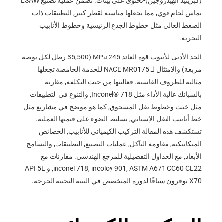
(كبريتيد الهيدروجين)-تحتوي على بيئات. تضمن عملية تصنيع LSAW
تماس لحام قوي, مما يجعلها مناسبة لقطر كبير, التطبيقات ذات
الضغط العالي مثل خطوط الجذع الرئيسية وخطوط الأنابيب
البحرية.
الحد الأدنى للأنبوب قوة العائد 245 MPa (35,500 رطل لكل بوصة
مربعة) والامتثال لـ NACE MR0175 للخدمة الحامضة تجعلها
مثالية للظروف القاسية. فعاليتها من حيث التكلفة, مقارنة
بالسبائك عالية الأداء مثل Inconel® 718, والتنوع في التطبيقات
مثل خبث وخطوط نقل المسحوق, كما هو موضح في مشاريع مثل
خط أنابيب النقل الإسباني, تسليط الضوء على قيمتها العملية.
تستكشف هذه المقالة التركيب الكيميائي للأنابيب, الخصائص
الميكانيكية, مقاومة التآكل, عمليات التصنيع, التطبيقات, والتسامح
الأبعاد, مع الجداول التفصيلية للمرجع الهندسي. مقارنات مع
inconel 718, incoloy 901, ASTM A671 CC60 CL22, و API 5L
X70 يوفرون سياقًا لدوره المتخصص في البنية التحتية الحرجة.