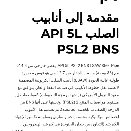
مقدمة إلى أنابيب
الصلب API 5L
PSL2 BNS
API 5L PSL2 BNS LSAW Steel Pipe, بقطر خارجي من 914.4
مم (36 بوصة) وسمك الجدار من 12.7 مم, هو قوس مغمورة
طولية عالية الجودة (LSAW) أنابيب الصلب الكربونية المصممة
لأنظمة نقل خطوط الأنابيب في صناعة النفط والغاز. يتوافق مع
معهد البترول الأمريكي (واجهة برمجة التطبيقات) 5مواصفات ل,
مستوى مواصفات المنتج 2 (PSL2), وتعيينها على أنها BNS من
الدرجة (الصف ب للخدمة الحامضة), تم تصميم هذا الأنبوب
لخصائص ميكانيكية محسنة, اختبار صارم, ومقاومة تكسير الإجهاد
الكبريتيد (التعاون بين بلدان الجنوب) في كبريتيد الهيدروجين