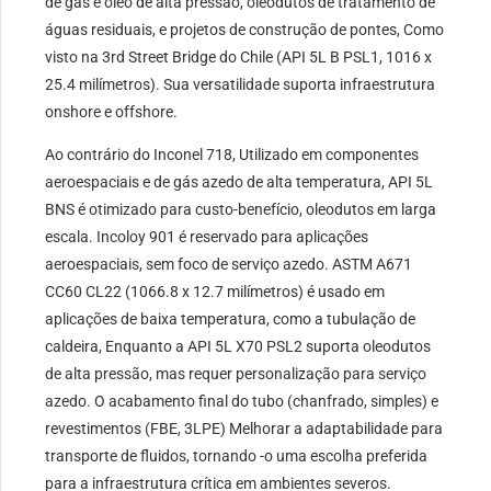
de gás e óleo de alta pressão, oleodutos de tratamento de
águas residuais, e projetos de construção de pontes, Como
visto na 3rd Street Bridge do Chile (API 5L B PSL1, 1016 x
25.4 milímetros). Sua versatilidade suporta infraestrutura
onshore e offshore.
Ao contrário do Inconel 718, Utilizado em componentes
aeroespaciais e de gás azedo de alta temperatura, API 5L
BNS é otimizado para custo-benefício, oleodutos em larga
escala. Incoloy 901 é reservado para aplicações
aeroespaciais, sem foco de serviço azedo. ASTM A671
CC60 CL22 (1066.8 x 12.7 milímetros) é usado em
aplicações de baixa temperatura, como a tubulação de
caldeira, Enquanto a API 5L X70 PSL2 suporta oleodutos
de alta pressão, mas requer personalização para serviço
azedo. O acabamento final do tubo (chanfrado, simples) e
revestimentos (FBE, 3LPE) Melhorar a adaptabilidade para
transporte de fluidos, tornando -o uma escolha preferida
para a infraestrutura crítica em ambientes severos.