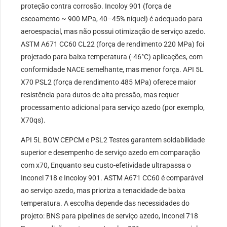
proteção contra corrosão. Incoloy 901 (força de
escoamento ~ 900 MPa, 40–45% níquel) é adequado para
aeroespacial, mas não possui otimização de serviço azedo.
ASTM A671 CC60 CL22 (força de rendimento 220 MPa) foi
projetado para baixa temperatura (-46°C) aplicações, com
conformidade NACE semelhante, mas menor força. API 5L
X70 PSL2 (força de rendimento 485 MPa) oferece maior
resistência para dutos de alta pressão, mas requer
processamento adicional para serviço azedo (por exemplo,
X70qs).
API 5L BOW CEPCM e PSL2 Testes garantem soldabilidade
superior e desempenho de serviço azedo em comparação
com x70, Enquanto seu custo-efetividade ultrapassa o
Inconel 718 e Incoloy 901. ASTM A671 CC60 é comparável
ao serviço azedo, mas prioriza a tenacidade de baixa
temperatura. A escolha depende das necessidades do
projeto: BNS para pipelines de serviço azedo, Inconel 718