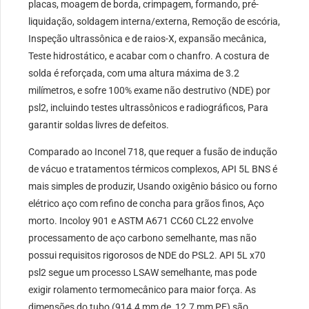
placas, moagem de borda, crimpagem, formando, pré-
liquidação, soldagem interna/externa, Remoção de escória,
Inspeção ultrassônica e de raios-X, expansão mecânica,
Teste hidrostático, e acabar com o chanfro. A costura de
solda é reforçada, com uma altura máxima de 3.2
milímetros, e sofre 100% exame não destrutivo (NDE) por
psl2, incluindo testes ultrassônicos e radiográficos, Para
garantir soldas livres de defeitos.
Comparado ao Inconel 718, que requer a fusão de indução
de vácuo e tratamentos térmicos complexos, API 5L BNS é
mais simples de produzir, Usando oxigênio básico ou forno
elétrico aço com refino de concha para grãos finos, Aço
morto. Incoloy 901 e ASTM A671 CC60 CL22 envolve
processamento de aço carbono semelhante, mas não
possui requisitos rigorosos de NDE do PSL2. API 5L x70
psl2 segue um processo LSAW semelhante, mas pode
exigir rolamento termomecânico para maior força. As
dimensões do tubo (914.4 mm de, 12.7 mm PE) são