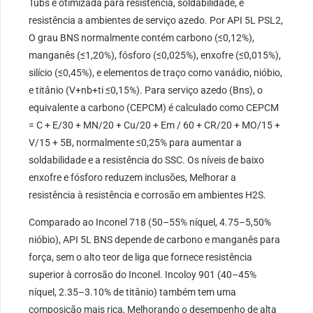
Tubs é otimizada para resistência, soldabilidade, e
resistência a ambientes de serviço azedo. Por API 5L PSL2,
O grau BNS normalmente contém carbono (≤0,12%),
manganês (≤1,20%), fósforo (≤0,025%), enxofre (≤0,015%),
silício (≤0,45%), e elementos de traço como vanádio, nióbio,
e titânio (V+nb+ti ≤0,15%). Para serviço azedo (Bns), o
equivalente a carbono (CEPCM) é calculado como CEPCM
= C + E/30 + MN/20 + Cu/20 + Em / 60 + CR/20 + MO/15 +
V/15 + 5B, normalmente ≤0,25% para aumentar a
soldabilidade e a resistência do SSC. Os níveis de baixo
enxofre e fósforo reduzem inclusões, Melhorar a
resistência à resistência e corrosão em ambientes H2S.
Comparado ao Inconel 718 (50–55% níquel, 4.75–5,50%
nióbio), API 5L BNS depende de carbono e manganês para
força, sem o alto teor de liga que fornece resistência
superior à corrosão do Inconel. Incoloy 901 (40–45%
níquel, 2.35–3.10% de titânio) também tem uma
composição mais rica, Melhorando o desempenho de alta