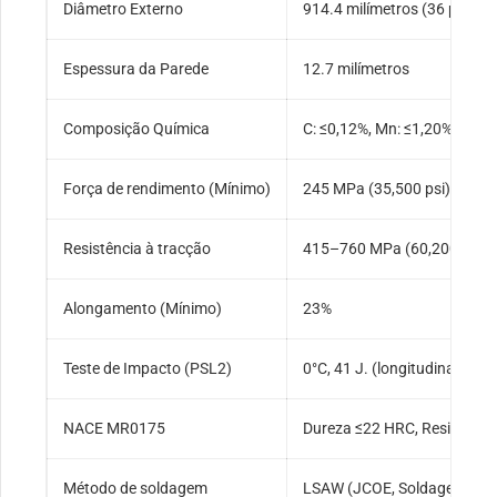
Diâmetro Externo
914.4 milímetros (36 poleg
Espessura da Parede
12.7 milímetros
Composição Química
C: ≤0,12%, Mn: ≤1,20%, P: ≤
Força de rendimento (Mínimo)
245 MPa (35,500 psi)
Resistência à tracção
415–760 MPa (60,200–110.
Alongamento (Mínimo)
23%
Teste de Impacto (PSL2)
0°C, 41 J. (longitudinal), 27 
NACE MR0175
Dureza ≤22 HRC, Resistênci
Método de soldagem
LSAW (JCOE, Soldagem por