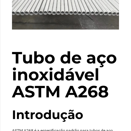
Tubo de aço
inoxidável
ASTM A268
Introdução
ASTM A268 é a especificação padrão para tubos de aço