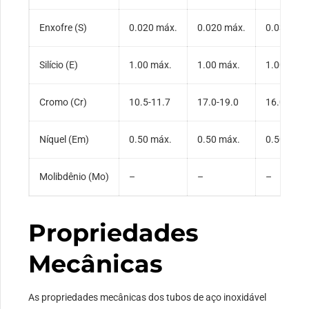
Enxofre (S)
0.020 máx.
0.020 máx.
0.030 má
Silício (E)
1.00 máx.
1.00 máx.
1.00 máx.
Cromo (Cr)
10.5-11.7
17.0-19.0
16.0-18.0
Níquel (Em)
0.50 máx.
0.50 máx.
0.50 máx.
Molibdênio (Mo)
–
–
–
Propriedades
Mecânicas
As propriedades mecânicas dos tubos de aço inoxidável