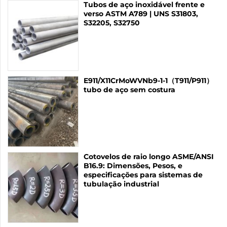
Tubos de aço inoxidável frente e
verso ASTM A789 | UNS S31803,
S32205, S32750
E911/X11CrMoWVNb9-1-1（T911/P911）
tubo de aço sem costura
Cotovelos de raio longo ASME/ANSI
B16.9: Dimensões, Pesos, e
especificações para sistemas de
tubulação industrial