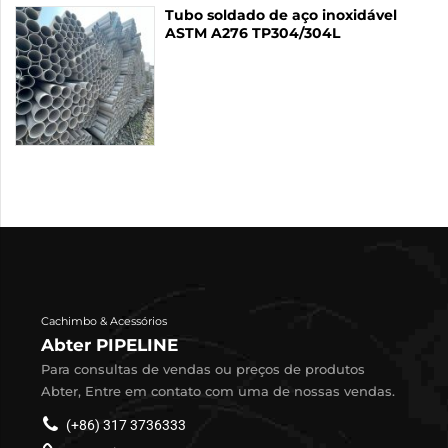
Tubo soldado de aço inoxidável
ASTM A276 TP304/304L
Cachimbo & Acessórios
Abter PIPELINE
Para consultas de vendas ou preços de produtos
Abter, Entre em contato com uma de nossas vendas.
(+86) 317 3736333