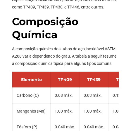
como TP409, TP439, TP430, e TP446, entre outros.
Composição
Química
A composição química dos tubos de aço inoxidável ASTM
A268 varia dependendo do grau. A tabela a seguir resume
a composição química típica para alguns tipos comuns:
Elemento
TP409
TP439
TP430
Carbono (C)
0.08 máx.
0.03 máx.
0.12 máx.
Manganês (Mn)
1.00 máx.
1.00 máx.
1.00 máx.
Fósforo (P)
0.040 máx.
0.040 máx.
0.040 má