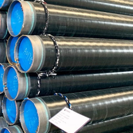
Tubo de aço ASTM A519
2LPE / 2Tubo revestido
de LPP
Tubo de aço ASTM A213
Tubo de aço
Tubo de aço de liga
galvanizado
ASTM A369
Tubos de revestimento
Tubo de aço de liga
interno epóxi
ASTM A250
Tubo e conexão
Tubo de aço de liga
revestidos de PTFE
ASTM A556
Tubo de caldeira de aço
A209