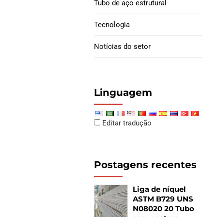
.
Tubo de aço estrutural
Juntas de filhote de
Tecnologia
revestimento
Notícias do setor
Linguagem
Editar tradução
Postagens recentes
Liga de níquel
ASTM B729 UNS
N08020 20 Tubo