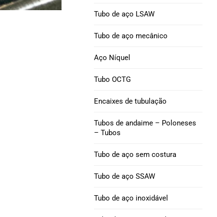
Níquel 200 Tubo de aço
Tubo de revestimento
Tubo de aço LSAW
Q125
Níquel 201 Tubo de aço
Tubo de aço mecânico
Tubulação de
Tubo de aço da liga L-
Aço Níquel
revestimento P110
605
Tubo OCTG
Tubo de revestimento
V150
Encaixes de tubulação
Tubulação de
Tubos de andaime – Poloneses
revestimento C90
– Tubos
Tubo de aço sem costura
Tubulação de
revestimento M65
Tubo de aço SSAW
Acoplamento de
Tubo de aço inoxidável
revestimento de
tubulação