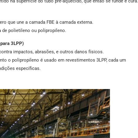
tido na superfície do tubo pré-aquecido, que então se funde e cura
ero que une a camada FBE à camada externa.
de polietileno ou polipropileno.
o para 3LPP)
ntra impactos, abrasões, e outros danos físicos.
anto o polipropileno é usado em revestimentos 3LPP, cada um
dições específicas.