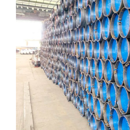
sem costura
Tubo mecânico sem costura ASTM A519
Tubo de aço LSAW
Tubos de aço mecânicos
Tubo de aço SAWL
Tubos de cilindro de alta
pressão
Tubos de aço LSAW
Tubo sem costura para
Tubo de aço SAWH
cilindro de gás
Tubo de aço SSAW
Tubo DSAW
Tubo soldado em espiral
Tubo de aço A53 LSAW