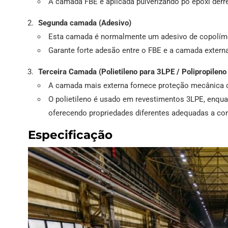
A camada FBE é aplicada pulverizando pó epóxi derre
Segunda camada (Adesivo)
Esta camada é normalmente um adesivo de copolím
Garante forte adesão entre o FBE e a camada externa 
Terceira Camada (Polietileno para 3LPE / Polipropilen
A camada mais externa fornece proteção mecânica co
O polietileno é usado em revestimentos 3LPE, enqu
oferecendo propriedades diferentes adequadas a con
Especificação