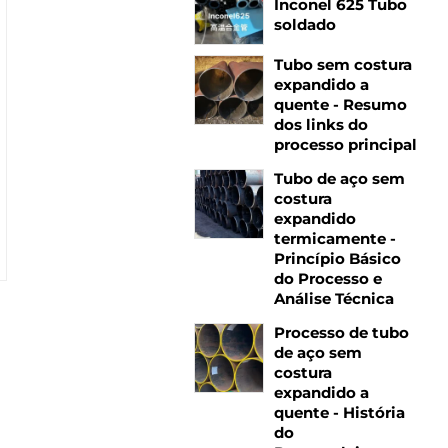
Inconel 625 Tubo
soldado
Tubo sem costura
expandido a
quente - Resumo
dos links do
processo principal
Tubo de aço sem
costura
expandido
termicamente -
Princípio Básico
do Processo e
Análise Técnica
Processo de tubo
de aço sem
costura
expandido a
quente - História
do