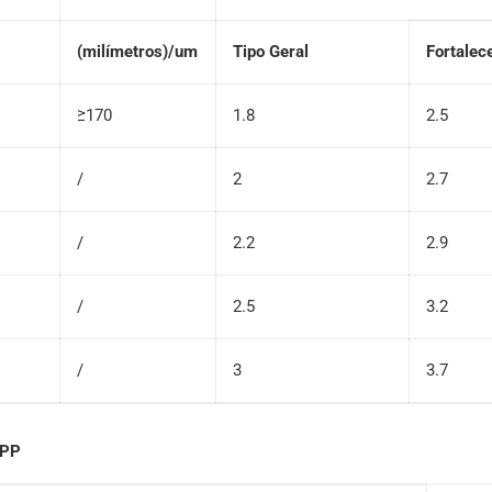
(milímetros)/um
Tipo Geral
Fortalec
≥170
1.8
2.5
/
2
2.7
/
2.2
2.9
/
2.5
3.2
/
3
3.7
LPP