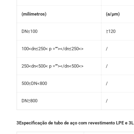
(milímetros)
(a/μm)
DN≤100
≥120
100<dn≤250< p =””></dn≤250<>
/
250<dn<500< p =””></dn<500<>
/
500≤DN<800
/
DN≥800
/
3Especificação de tubo de aço com revestimento LPE e 3