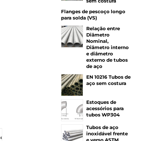
sem costura
Flanges de pescoço longo
para solda (VS)
Relação entre
Diâmetro
Nominal,
Diâmetro interno
e diâmetro
externo de tubos
de aço
EN 10216 Tubos de
aço sem costura
Estoques de
acessórios para
tubos WP304
Tubos de aço
inoxidável frente
orrosiva (milímetros)
e verso ASTM