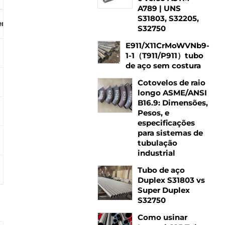
A789 | UNS
S31803, S32205,
er Tipo
S32750
E911/X11CrMoWVNb9-
1-1（T911/P911）tubo
de aço sem costura
Cotovelos de raio
longo ASME/ANSI
B16.9: Dimensões,
Pesos, e
especificações
para sistemas de
tubulação
industrial
Tubo de aço
Duplex S31803 vs
Super Duplex
S32750
Como usinar