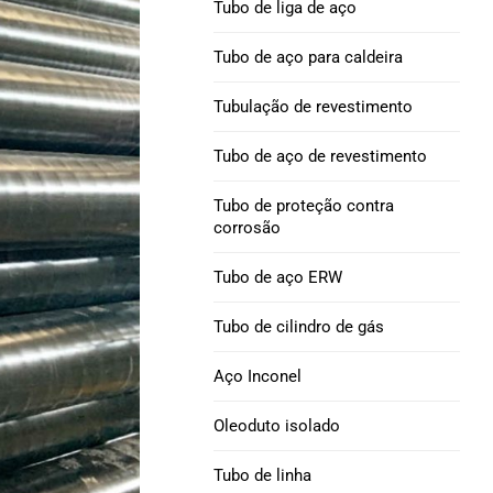
Tubo de liga de aço
Níquel 690 Tubos de
Excêntrico
Tubo de perfuração e
liga de aço
Tubo de aço para caldeira
colar de perfuração
Curvatura de tubo : aço carbono, liga
Tubulação de revestimento
Liga INCONEL 718 tubo
de aço e aço inoxidável
Broca pesada API 5DP
de aço
Tubo de aço de revestimento
Colar de broca |
Liga de níquel 825 Tubo
Tubo de proteção contra
Escorregadio & Espiral
de aço
corrosão
Tubo de revestimento
Níquel 800, 800H,
Tubo de aço ERW
H40 octg
800Tubo de liga HT
Tubo de cilindro de gás
J55 INVÓLUCRO &
Tubo de aço da liga HX
Aço Inconel
TUBULAÇÃO
Liga de níquel 52 Tubo
Oleoduto isolado
Tubulação de
de aço
revestimento K55
Tubo de linha