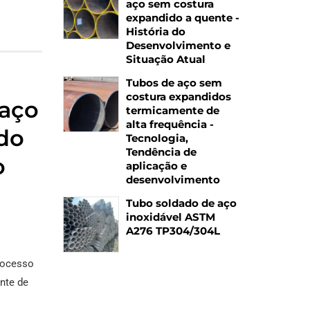
aço sem costura
expandido a quente -
História do
Desenvolvimento e
Situação Atual
Tubos de aço sem
costura expandidos
 aço
termicamente de
alta frequência -
do
Tecnologia,
Tendência de
o
aplicação e
desenvolvimento
Tubo soldado de aço
inoxidável ASTM
A276 TP304/304L
rocesso
nte de