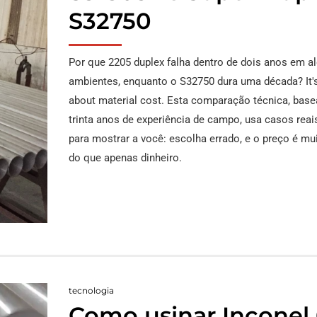
S32750
aço A209
L
T
Por que 2205 duplex falha dentro de dois anos em a
N
ambientes, enquanto o S32750 dura uma década?
It
a
about material cost
. Esta comparação técnica, bas
trinta anos de experiência de campo, usa casos reais
N
para mostrar a você: escolha errado, e o preço é mu
a
do que apenas dinheiro.
T
L
tecnologia
Como usinar Inconel