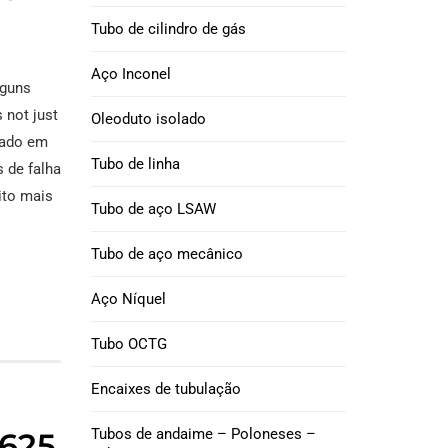
J55 INVÓLUCRO &
iga de níquel 52
Tubo de cilindro de gás
TUBULAÇÃO
ubo de aço
Aço Inconel
lguns
Tubulação de
íquel 200 Tubo de
's not just
revestimento K55
Oleoduto isolado
ço
eado em
Tubo de linha
Tubo de
 de falha
íquel 201 Tubo de
revestimento Q125
ito mais
ço
Tubo de aço LSAW
Tubulação de
ubo de aço da liga
Tubo de aço mecânico
revestimento P110
-605
Aço Níquel
Tubo de
revestimento V150
Tubo OCTG
Encaixes de tubulação
Tubulação de
revestimento C90
Tubos de andaime – Poloneses –
 625