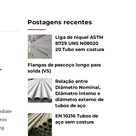
Postagens recentes
Liga de níquel ASTM
B729 UNS N08020
20 Tubo sem costura
Flanges de pescoço longo para
–
solda (VS)
Relação entre
Diâmetro Nominal,
Diâmetro interno e
diâmetro externo de
tubos de aço
ediate
EN 10216 Tubos de
ess
aço sem costura
ng