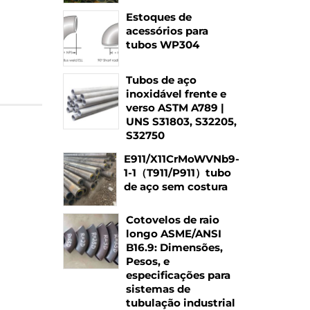
Estoques de
acessórios para
tubos WP304
Tubos de aço
inoxidável frente e
verso ASTM A789 |
UNS S31803, S32205,
S32750
E911/X11CrMoWVNb9-
1-1（T911/P911）tubo
de aço sem costura
Cotovelos de raio
longo ASME/ANSI
B16.9: Dimensões,
Pesos, e
especificações para
sistemas de
tubulação industrial