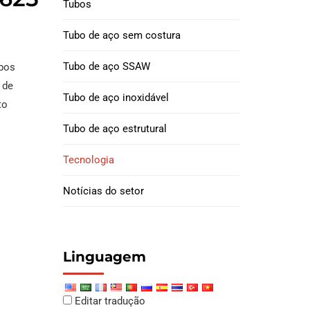
Tubos
Tubulação de
revestimento M65
Tubo de aço sem costura
Acoplamento de
Tubo de aço SSAW
bos
revestimento de
 de
Tubo de aço inoxidável
tubulação
to
Tubo de aço estrutural
Juntas de filhote de
revestimento
Tecnologia
Notícias do setor
Linguagem
Editar tradução