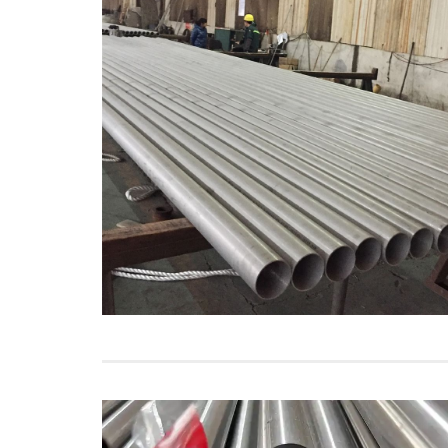
LSAW
Tubo de aço A252
EN 10219 Tubo
soldado