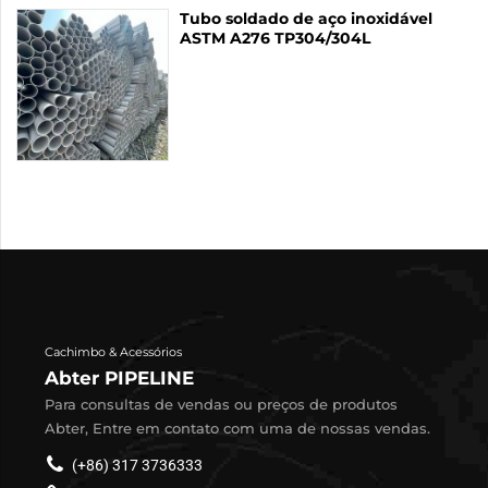
Tubo soldado de aço inoxidável
ASTM A276 TP304/304L
Cachimbo & Acessórios
Abter PIPELINE
Para consultas de vendas ou preços de produtos
Abter, Entre em contato com uma de nossas vendas.
(+86) 317 3736333