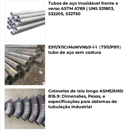
Tubos de aço inoxidável frente e
verso ASTM A789 | UNS S31803,
S32205, S32750
E911/X11CrMoWVNb9-1-1（T911/P911）
tubo de aço sem costura
Cotovelos de raio longo ASME/ANSI
B16.9: Dimensões, Pesos, e
especificações para sistemas de
tubulação industrial