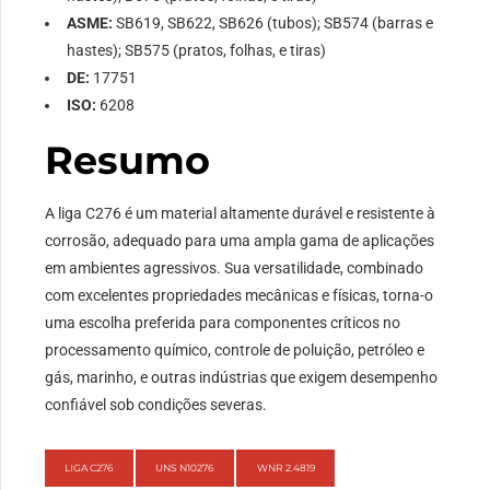
ASME:
SB619, SB622, SB626 (tubos); SB574 (barras e
hastes); SB575 (pratos, folhas, e tiras)
DE:
17751
ISO:
6208
Resumo
A liga C276 é um material altamente durável e resistente à
corrosão, adequado para uma ampla gama de aplicações
em ambientes agressivos. Sua versatilidade, combinado
com excelentes propriedades mecânicas e físicas, torna-o
uma escolha preferida para componentes críticos no
processamento químico, controle de poluição, petróleo e
gás, marinho, e outras indústrias que exigem desempenho
confiável sob condições severas.
LIGA C276
UNS N10276
WNR 2.4819