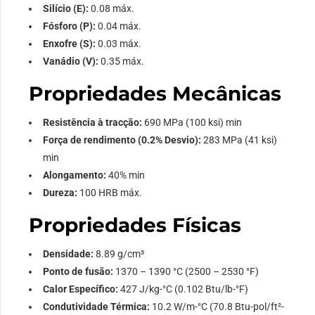
Silício (E):
0.08 máx.
Fósforo (P):
0.04 máx.
Enxofre (S):
0.03 máx.
Vanádio (V):
0.35 máx.
Propriedades Mecânicas
Resistência à tracção:
690 MPa (100 ksi) min
Força de rendimento (0.2% Desvio):
283 MPa (41 ksi)
min
Alongamento:
40% min
Dureza:
100 HRB máx.
Propriedades Físicas
Densidade:
8.89 g/cm³
Ponto de fusão:
1370 – 1390 °C (2500 – 2530 °F)
Calor Específico:
427 J/kg-°C (0.102 Btu/lb-°F)
Condutividade Térmica:
10.2 W/m-°C (70.8 Btu-pol/ft²-