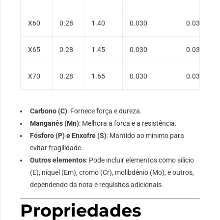
X60
0.28
1.40
0.030
0.030
X65
0.28
1.45
0.030
0.030
X70
0.28
1.65
0.030
0.030
Carbono (C)
: Fornece força e dureza.
Manganês (Mn)
: Melhora a força e a resistência.
Fósforo (P) e Enxofre (S)
: Mantido ao mínimo para
evitar fragilidade.
Outros elementos
: Pode incluir elementos como silício
(E), níquel (Em), cromo (Cr), molibdênio (Mo), e outros,
dependendo da nota e requisitos adicionais.
Propriedades