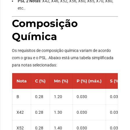
PSL 2 Notas
: X42, X46, X52, X56, X60, X65, X70, X80,
etc..
Composição
Química
Os requisitos de composição química variam de acordo
com o grau e o PSL. Abaixo está uma tabela simplificada
para notas selecionadas:
Nota
C (%)
Mn (%)
P (%) (máx.)
S (%) (má
B
0.28
1.20
0.030
0.030
X42
0.28
1.30
0.030
0.030
X52
0.28
1.40
0.030
0.030