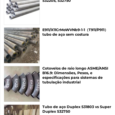
S32205, S32750
E911/X11CrMoWVNb9-1-1（T911/P911）
tubo de aço sem costura
Cotovelos de raio longo ASME/ANSI
B16.9: Dimensões, Pesos, e
especificações para sistemas de
tubulação industrial
Tubo de aço Duplex S31803 vs Super
Duplex S32750