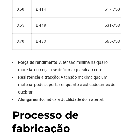
X60
≥ 414
517-758
X65
≥ 448
531-758
X70
≥ 483
565-758
Força de rendimento
: A tensão mínima na qual o
material começa a se deformar plasticamente.
Resistência à tracção
: A tensão máxima que um
material pode suportar enquanto é esticado antes de
quebrar.
Alongamento
: Indica a ductilidade do material.
Processo de
fabricação