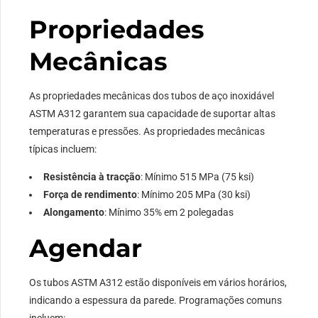
Propriedades
Silício (E)
1.00 máx.
1.00 máx.
1.00 máx.
Mecânicas
Cromo (Cr)
18.0-20.0
18.0-20.0
16.0-18.0
As propriedades mecânicas dos tubos de aço inoxidável
ASTM A312 garantem sua capacidade de suportar altas
Níquel (Em)
8.0-11.0
8.0-13.0
10.0-14.0
temperaturas e pressões. As propriedades mecânicas
típicas incluem:
Molibdênio (Mo)
–
–
2.00-3.00
Resistência à tracção
: Mínimo 515 MPa (75 ksi)
Força de rendimento
: Mínimo 205 MPa (30 ksi)
Alongamento
: Mínimo 35% em 2 polegadas
Agendar
Os tubos ASTM A312 estão disponíveis em vários horários,
indicando a espessura da parede. Programações comuns