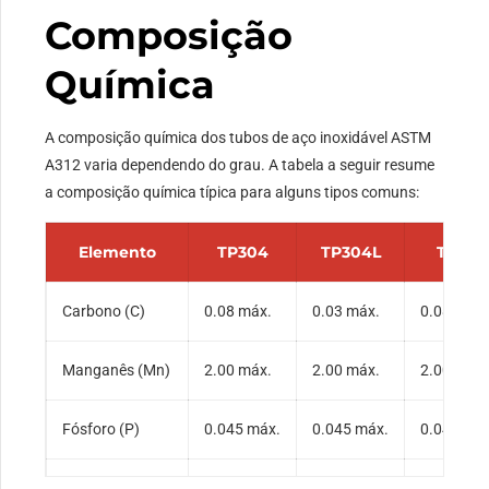
Composição
Química
A composição química dos tubos de aço inoxidável ASTM
A312 varia dependendo do grau. A tabela a seguir resume
a composição química típica para alguns tipos comuns:
Elemento
TP304
TP304L
TP316
Carbono (C)
0.08 máx.
0.03 máx.
0.08 máx.
Manganês (Mn)
2.00 máx.
2.00 máx.
2.00 máx.
Fósforo (P)
0.045 máx.
0.045 máx.
0.045 má
Enxofre (S)
0.030 máx.
0.030 máx.
0.030 má