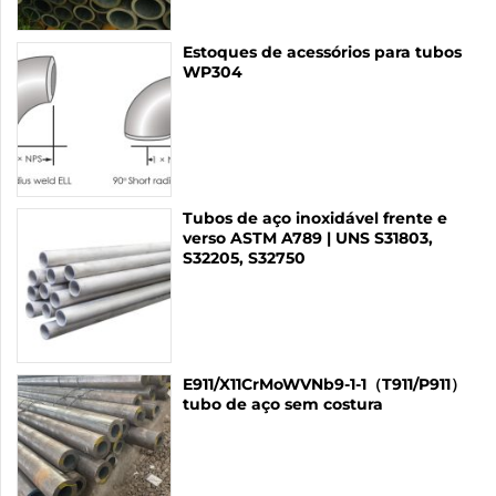
Estoques de acessórios para tubos
WP304
Tubos de aço inoxidável frente e
verso ASTM A789 | UNS S31803,
S32205, S32750
E911/X11CrMoWVNb9-1-1（T911/P911）
tubo de aço sem costura