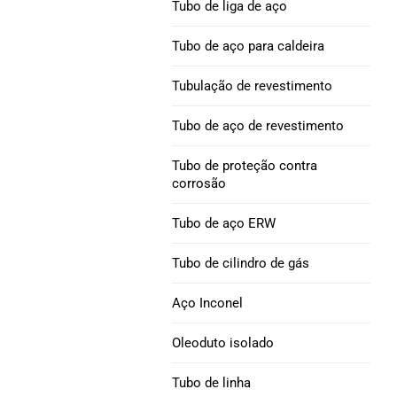
Tubo de liga de aço
Níquel 690 Tubos de
Excêntrico
Tubo de perfuração e
liga de aço
Tubo de aço para caldeira
colar de perfuração
Curvatura de tubo : aço carbono, liga
Tubulação de revestimento
Liga INCONEL 718 tubo
de aço e aço inoxidável
Broca pesada API 5DP
de aço
Tubo de aço de revestimento
Colar de broca |
Liga de níquel 825 Tubo
Tubo de proteção contra
Escorregadio & Espiral
de aço
corrosão
Tubo de revestimento
Níquel 800, 800H,
Tubo de aço ERW
H40 octg
800Tubo de liga HT
Tubo de cilindro de gás
J55 INVÓLUCRO &
Tubo de aço da liga HX
Aço Inconel
TUBULAÇÃO
Liga de níquel 52 Tubo
Oleoduto isolado
Tubulação de
de aço
revestimento K55
Tubo de linha