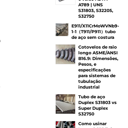
A789 | UNS
S31803, S32205,
S32750
E911/X11CrMoWVNb9-
1-1（T911/P911）tubo
de aço sem costura
a
Cotovelos de raio
longo ASME/ANSI
B16.9: Dimensões,
Pesos, e
especificações
para sistemas de
tubulação
e
industrial
Tubo de aço
Duplex S31803 vs
Super Duplex
S32750
Como usinar