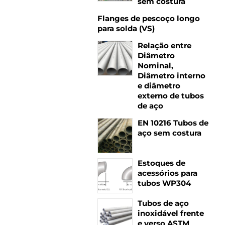
sem costura
Flanges de pescoço longo
para solda (VS)
Relação entre
Diâmetro
Nominal,
Diâmetro interno
e diâmetro
externo de tubos
de aço
.
EN 10216 Tubos de
aço sem costura
Estoques de
acessórios para
tubos WP304
Tubos de aço
inoxidável frente
e verso ASTM