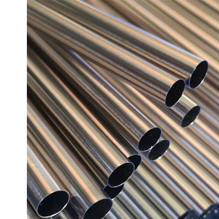
sem costura
Tubo mecânico sem costura ASTM A519
Tubo de aço LSAW
Tubos de aço mecânicos
Tubo de aço SAWL
Tubos de cilindro de alta
pressão
Tubos de aço LSAW
Tubo sem costura para
Tubo de aço SAWH
cilindro de gás
Tubo de aço SSAW
Tubo DSAW
Tubo soldado em espiral
Tubo de aço A53 LSAW