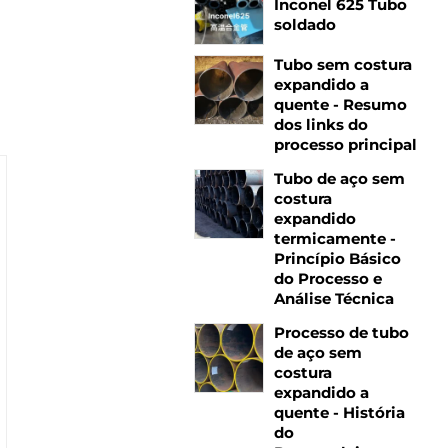
Inconel 625 Tubo
soldado
Tubo sem costura
expandido a
quente - Resumo
dos links do
processo principal
Tubo de aço sem
costura
expandido
termicamente -
Princípio Básico
do Processo e
Análise Técnica
Processo de tubo
de aço sem
costura
expandido a
quente - História
do