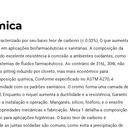
mica
racterizado por seu baixo teor de carbono (≤ 0.03%), O que aument
ar em aplicações biofarmacêuticas e sanitárias. A composição da
endo excelente resistência à corrosão a ambientes oxidantes, como
temas de fluidos farmacêuticos. Ao contrário de 316L, 304L não
 pitting induzido por cloreto, mas mais econômico para
posição química, Conforme especificado no ASTM A270, é
ormidade com os padrões sanitários. O cromo forma uma camada d
 Enquanto o níquel aumenta a ductilidade e a resistência, Garantir
 instalação e operação. Manganês, silício, fósforo, e o enxofre
propriedades mecânicas e fabricação. Mesa 1 detalha a composição
 para aplicações higiênicas. O baixo teor de carbono é
de as juntas soldadas são comuns, como evita a precipitação de