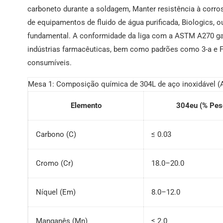
carboneto durante a soldagem, Manter resistência à corr
de equipamentos de fluido de água purificada, Biologics, o
fundamental. A conformidade da liga com a ASTM A270 gara
indústrias farmacêuticas, bem como padrões como 3-a e F
consumíveis.
Mesa 1: Composição química de 304L de aço inoxidável 
Elemento
304eu (% Pes
Carbono (C)
≤ 0.03
Cromo (Cr)
18.0–20.0
Níquel (Em)
8.0–12.0
Manganês (Mn)
≤ 2.0