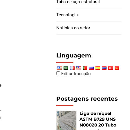
Tubo de aço estrutural
Juntas de filhote de
Tecnologia
revestimento
Notícias do setor
Linguagem
Editar tradução
e
Postagens recentes
,
Liga de níquel
,
ASTM B729 UNS
o
N08020 20 Tubo