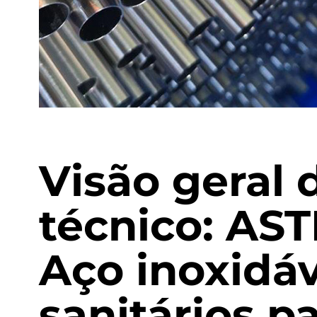
Tubo de aço A252
EN 10219 Tubo soldado
Visão geral 
técnico: AS
Aço inoxidáv
sanitários p