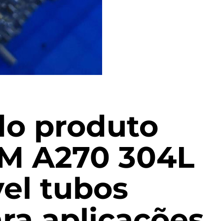
do produto
TM A270 304L
el tubos
ara aplicações