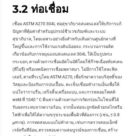
3.2 ท่อเชื่อม
เชื่อม ASTM A270 304L ท่อสุขาภิบาลสแตนเลสให้บริการแก้
ปัญหาที่คุ้มค่าสำหรับอุปกรณ์ชีวเวชภัณฑ์และระบบ
สุขาภิบาล, โดยเฉพาะอย่างยิ่งสำหรับเส้นผ่านศูนย์กลางที่
ใหญ่ขึ้นและการใช้งานแรงดันน้อยลง. กระบวนการผลิต
เกี่ยวข้องกับการหมุนแถบสแตนเลส 304L ให้เป็นรูปทรง
กระบอก, ตามด้วยการเชื่อมอัตโนมัติโดยใช้ก๊าซเฉื่อยทังสเตน
(ทีไอจี) หรือเทคนิคการเชื่อมพลาสมา. ไม่มีการใช้โลหะฟิล
เลอร์, ตามที่ระบุโดย ASTM A270, เพื่อรักษาความบริสุทธิ์ของ
วัสดุและป้องกันการปนเปื้อน. ตะเข็บเชื่อมทำงานเย็นเพื่อให้
แน่ใจว่าราบรื่น, เสร็จสิ้นเครื่องแบบ, และการหลอมโพสต์-
weld ที่ 1040 ° C คืนความต้านทานการกัดกร่อนในโซนที่ได้
รับผลกระทบจากความร้อน. จากนั้นท่อจะถูกขัดด้วยกลไกหรือ
ไฟฟ้าเพื่อให้ได้ความขรุขระของพื้นผิวที่ต้องการ (เช่น,
≤
0.8
µm ra). การทดสอบแบบไม่ทำลาย, เช่นการตรวจสอบเอ็กซ์
เรย์หรือสีย้อม, ตรวจสอบความสมบูรณ์ของการเชื่อม, สร้าง