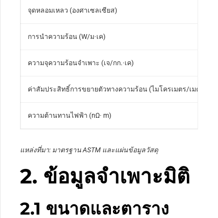
จุดหลอมเหลว (องศาเซลเซียส)
การนำความร้อน (W/ม·เค)
ความจุความร้อนจำเพาะ (เจ/กก.·เค)
ค่าสัมประสิทธิ์การขยายตัวทางความร้อน (ไมโครเมตร/เมตร·°C)
ความต้านทานไฟฟ้า (nΩ· m)
แหล่งที่มา: มาตรฐาน ASTM และแผ่นข้อมูลวัสดุ
2. ข้อมูลจำเพาะมิติ
2.1 ขนาดและตาราง