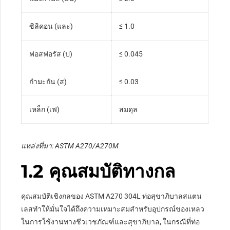
ซิลิคอน (และ)
≤
1.0
ฟอสฟอรัส (ป)
≤
0.045
กำมะถัน (ส)
≤
0.03
เหล็ก (เฟ)
สมดุล
แหล่งที่มา: ASTM A270/A270M
1.2 คุณสมบัติทางกล
คุณสมบัติเชิงกลของ ASTM A270 304L ท่อสุขาภิบาลสแตน
เลสทำให้มั่นใจได้ถึงความเหมาะสมสำหรับอุปกรณ์ของเหลว
ในการใช้งานทางชีวเวชภัณฑ์และสุขาภิบาล, ในกรณีที่ท่อ