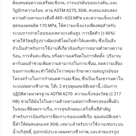
ต้องทนต่อความเครียดเชิงกล, การแปรผันของแรงดัน, และ
วัฏจักรความร้อน. ตาม ASTM A270, 304L สแตนเลสแสดง
ความต้านทานแรงดึงที่ 485–620 MPa และความแข็งแรงต่ำ
สุดของผลผลิต 170 MPa, ให้ความแข็งแรงเพียงพอสำหรับ
ระบบการถ่ายโอนของเหลวแรงดันสูง. การยืดตัว (
≥
40%)
ช่วยให้วัสดุมีรูปร่างผิดปกติโดยไม่ทำให้แตกหัก, ซึ่งเป็นสิ่ง
จำเป็นสำหรับการใช้งานที่เกี่ยวข้องกับการขยายตัวทางความ
ร้อน, การสั่นสะเทือน, หรือความเครียดในการติดตั้ง. ปริมาณ
คาร์บอนต่ำช่วยเพิ่มความสามารถในการเชื่อม, ลดความเสี่ยง
ของการแพ้และทำให้มั่นใจว่าท่อจะรักษาความสมบูรณ์ของ
โครงสร้างในการกำหนดค่ารอยเชื่อม, ซึ่งเป็นเรื่องธรรมดาใน
ระบบท่อทางชีวภาพ. โต๊ะ 2 สรุปคุณสมบัติเหล่านี้, เน้นการ
ปฏิบัติตามมาตรฐาน ASTM A270. ความแข็งของวัสดุ (
≤
217
HB) ช่วยให้มั่นใจในความต้านทานต่อการสึกหรอของพื้นผิว
ในขณะที่ยังคงราบรื่น, การสุขลักษณะเสร็จสิ้นที่สำคัญ
สำหรับการป้องกันการยึดเกาะของแบคทีเรีย. คุณสมบัติเหล่า
นี้ทำให้ท่อสแตนเลส 304L เหมาะสำหรับการใช้งานเช่นระบบ
น้ำบริสุทธิ์, อุปกรณ์ประมวลผลทางชีวภาพ, และสายแปรรูป