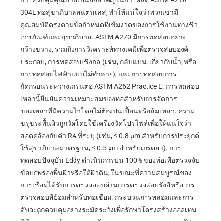
การควบคุมคุณภาพเป็นสิ่งสำคัญในการผลิต ASTM A270
304L ท่อสุขาภิบาลสแตนเลส, ทำให้แน่ใจว่าพวกเขามี
คุณสมบัติตรงตามข้อกำหนดที่เข้มงวดของการใช้งานทางชีว
เวชภัณฑ์และสุขาภิบาล. ASTM A270 มีการทดสอบอย่าง
กว้างขวาง, รวมถึงการวิเคราะห์ทางเคมีเพื่อตรวจสอบองค์
ประกอบ, การทดสอบเชิงกล (เช่น, กลับแบน, เกี่ยวกับน้ำ, หรือ
การทดสอบไฟฟ้าแบบไม่ทำลาย), และการทดสอบการ
กัดกร่อนระหว่างเกรนต่อ ASTM A262 Practice E. การทดสอบ
เหล่านี้ยืนยันความเหมาะสมของท่อสำหรับการจัดการ
ของเหลวที่มีความไวโดยไม่ต้องปนเปื้อนหรือล้มเหลว. ความ
ขรุขระพื้นผิวถูกวัดโดยใช้เครื่องวัดโปรไฟล์เพื่อให้แน่ใจว่า
สอดคล้องกับค่า RA ที่ระบุ (เช่น,
≤
0.8 µm สำหรับการประยุกต์
ใช้สุขาภิบาลมาตรฐาน,
≤
0.5 µm สำหรับเกรดยา). การ
ทดสอบปัจจุบัน Eddy ดำเนินการบน 100% ของท่อเพื่อตรวจจับ
ข้อบกพร่องพื้นผิวหรือใต้ผิวดิน, ในขณะที่ความสมบูรณ์ของ
การเชื่อมได้รับการตรวจสอบผ่านการตรวจสอบรังสีหรือการ
ตรวจสอบสีย้อมสำหรับท่อเชื่อม. กระบวนการหลอมและการ
ดับจะถูกควบคุมอย่างระมัดระวังเพื่อรักษาโครงสร้างออสเทน