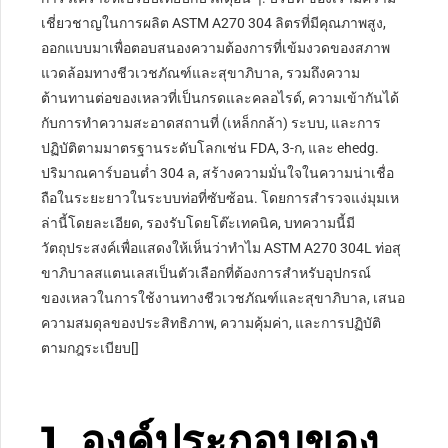
เชี่ยวชาญในการผลิต ASTM A270 304 ลิตรที่มีคุณภาพสูง,
ออกแบบมาเพื่อตอบสนองความต้องการที่เข้มงวดของสภาพ
แวดล้อมทางชีวเวชภัณฑ์และสุขาภิบาล, รวมถึงความ
ต้านทานต่อของเหลวที่เป็นกรดและคลอไรด์, ความเข้ากันได้
กับการทำความสะอาดสถานที่ (เหล็กกล้า) ระบบ, และการ
ปฏิบัติตามมาตรฐานระดับโลกเช่น FDA, 3-ก, และ ehedg.
ปริมาณคาร์บอนต่ำ 304 ล, สร้างความมั่นใจในความน่าเชื่อ
ถือในระยะยาวในระบบท่อที่ซับซ้อน. โดยการสำรวจแง่มุมเห
ล่านี้โดยละเอียด, รองรับโดยโต๊ะเทคนิค, บทความนี้มี
วัตถุประสงค์เพื่อแสดงให้เห็นว่าทำไม ASTM A270 304L ท่อสุ
ขาภิบาลสแตนเลสเป็นตัวเลือกที่ต้องการสำหรับอุปกรณ์
ของเหลวในการใช้งานทางชีวเวชภัณฑ์และสุขาภิบาล, เสนอ
ความสมดุลของประสิทธิภาพ, ความคุ้มค่า, และการปฏิบัติ
ตามกฎระเบียบ[]
1. องค์ประกอบของ