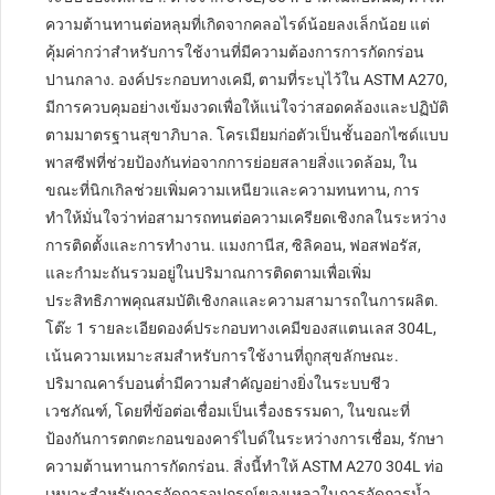
ความต้านทานต่อหลุมที่เกิดจากคลอไรด์น้อยลงเล็กน้อย แต่
คุ้มค่ากว่าสำหรับการใช้งานที่มีความต้องการการกัดกร่อน
ปานกลาง. องค์ประกอบทางเคมี, ตามที่ระบุไว้ใน ASTM A270,
มีการควบคุมอย่างเข้มงวดเพื่อให้แน่ใจว่าสอดคล้องและปฏิบัติ
ตามมาตรฐานสุขาภิบาล. โครเมียมก่อตัวเป็นชั้นออกไซด์แบบ
พาสซีฟที่ช่วยป้องกันท่อจากการย่อยสลายสิ่งแวดล้อม, ใน
ขณะที่นิกเกิลช่วยเพิ่มความเหนียวและความทนทาน, การ
ทำให้มั่นใจว่าท่อสามารถทนต่อความเครียดเชิงกลในระหว่าง
การติดตั้งและการทำงาน. แมงกานีส, ซิลิคอน, ฟอสฟอรัส,
และกำมะถันรวมอยู่ในปริมาณการติดตามเพื่อเพิ่ม
ประสิทธิภาพคุณสมบัติเชิงกลและความสามารถในการผลิต.
โต๊ะ 1 รายละเอียดองค์ประกอบทางเคมีของสแตนเลส 304L,
เน้นความเหมาะสมสำหรับการใช้งานที่ถูกสุขลักษณะ.
ปริมาณคาร์บอนต่ำมีความสำคัญอย่างยิ่งในระบบชีว
เวชภัณฑ์, โดยที่ข้อต่อเชื่อมเป็นเรื่องธรรมดา, ในขณะที่
ป้องกันการตกตะกอนของคาร์ไบด์ในระหว่างการเชื่อม, รักษา
ความต้านทานการกัดกร่อน. สิ่งนี้ทำให้ ASTM A270 304L ท่อ
เหมาะสำหรับการจัดการอุปกรณ์ของเหลวในการจัดการน้ำ