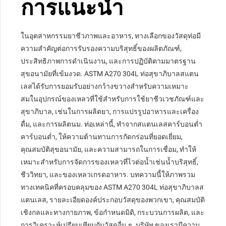
การแนะนำ
ในอุตสาหกรรมยาชีวภาพและอาหาร, ทางเลือกของวัสดุท่อมี
ความสำคัญต่อการรับรองความบริสุทธิ์ของผลิตภัณฑ์,
ประสิทธิภาพการดำเนินงาน, และการปฏิบัติตามมาตรฐาน
สุขอนามัยที่เข้มงวด. ASTM A270 304L ท่อสุขาภิบาลสแตน
เลสได้รับการยอมรับอย่างกว้างขวางสำหรับความเหมาะ
สมในอุปกรณ์ของเหลวที่ใช้สำหรับการใช้ยาชีวเวชภัณฑ์และ
สุขาภิบาล, เช่นในการผลิตยา, การแปรรูปอาหารและเครื่อง
ดื่ม, และการผลิตนม. ท่อเหล่านี้, ทำจากสแตนเลสคาร์บอนต่ำ
คาร์บอนต่ำ, ให้ความต้านทานการกัดกร่อนที่ยอดเยี่ยม,
คุณสมบัติสุขอนามัย, และความสามารถในการเชื่อม, ทำให้
เหมาะสำหรับการจัดการของเหลวที่ไวต่อน้ำเช่นน้ำบริสุทธิ์,
ชีววิทยา, และของเหลวเกรดอาหาร. บทความนี้ให้ภาพรวม
ทางเทคนิคที่ครอบคลุมของ ASTM A270 304L ท่อสุขาภิบาลส
แตนเลส, รายละเอียดองค์ประกอบวัสดุของพวกเขา, คุณสมบัติ
เชิงกลและทางกายภาพ, ข้อกำหนดมิติ, กระบวนการผลิต, และ
การวิเคราะห์เปรียบเทียบกับวัสดุอื่น ๆ. บริษัท ของเรามีความ