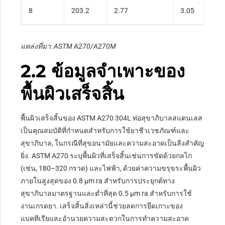
8
203.2
2.77
3.05
แหล่งที่มา: ASTM A270/A270M
2.2 ข้อมูลจำเพาะของ
พื้นผิวเสร็จสิ้น
พื้นผิวเสร็จสิ้นของ ASTM A270 304L ท่อสุขาภิบาลสแตนเลส
เป็นคุณสมบัติที่กำหนดสำหรับการใช้ยาชีวเวชภัณฑ์และ
สุขาภิบาล, ในกรณีที่สุขอนามัยและความสะอาดเป็นสิ่งสำคัญ
ยิ่ง. ASTM A270 ระบุพื้นผิวที่เสร็จสิ้นเช่นการขัดด้วยกลไก
(เช่น, 180–320 กรวด) และไฟฟ้า, ด้วยค่าความขรุขระพื้นผิว
ภายในสูงสุดของ 0.8 µm ra สำหรับการประยุกต์ทาง
สุขาภิบาลมาตรฐานและต่ำที่สุด 0.5 µm ra สำหรับการใช้
งานเกรดยา. เสร็จสิ้นสิ่งเหล่านี้ช่วยลดการยึดเกาะของ
แบคทีเรียและอำนวยความสะดวกในการทำความสะอาด