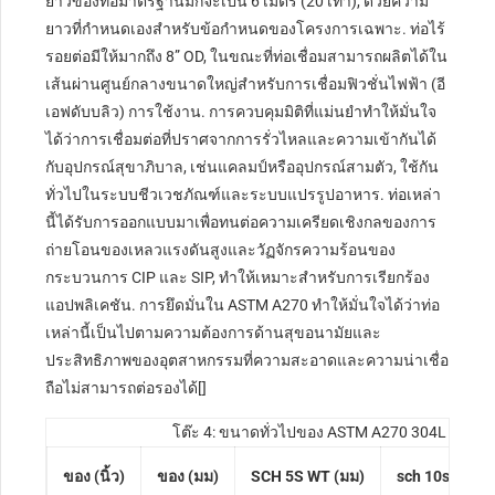
ยาวของท่อมาตรฐานมักจะเป็น 6 เมตร (20 เท้า), ด้วยความ
ยาวที่กำหนดเองสำหรับข้อกำหนดของโครงการเฉพาะ. ท่อไร้
รอยต่อมีให้มากถึง 8” OD, ในขณะที่ท่อเชื่อมสามารถผลิตได้ใน
เส้นผ่านศูนย์กลางขนาดใหญ่สำหรับการเชื่อมฟิวชั่นไฟฟ้า (อี
เอฟดับบลิว) การใช้งาน. การควบคุมมิติที่แม่นยำทำให้มั่นใจ
ได้ว่าการเชื่อมต่อที่ปราศจากการรั่วไหลและความเข้ากันได้
กับอุปกรณ์สุขาภิบาล, เช่นแคลมป์หรืออุปกรณ์สามตัว, ใช้กัน
ทั่วไปในระบบชีวเวชภัณฑ์และระบบแปรรูปอาหาร. ท่อเหล่า
นี้ได้รับการออกแบบมาเพื่อทนต่อความเครียดเชิงกลของการ
ถ่ายโอนของเหลวแรงดันสูงและวัฏจักรความร้อนของ
กระบวนการ CIP และ SIP, ทำให้เหมาะสำหรับการเรียกร้อง
แอปพลิเคชัน. การยึดมั่นใน ASTM A270 ทำให้มั่นใจได้ว่าท่อ
เหล่านี้เป็นไปตามความต้องการด้านสุขอนามัยและ
ประสิทธิภาพของอุตสาหกรรมที่ความสะอาดและความน่าเชื่อ
ถือไม่สามารถต่อรองได้[]
โต๊ะ 4: ขนาดทั่วไปของ ASTM A270 304L ท่อส
ของ (นิ้ว)
ของ (มม)
SCH 5S WT (มม)
sch 10s wt (ม