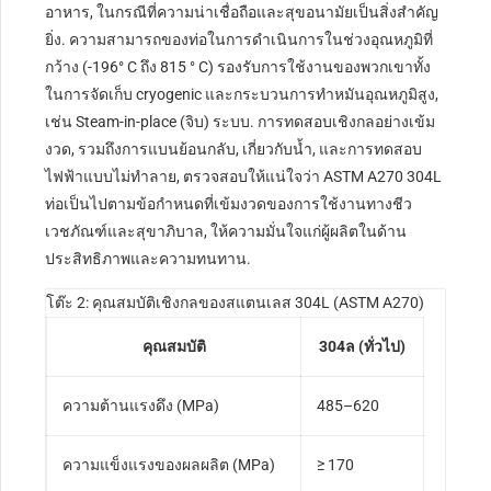
อาหาร, ในกรณีที่ความน่าเชื่อถือและสุขอนามัยเป็นสิ่งสำคัญ
ยิ่ง. ความสามารถของท่อในการดำเนินการในช่วงอุณหภูมิที่
กว้าง (-196° C ถึง 815 ° C) รองรับการใช้งานของพวกเขาทั้ง
ในการจัดเก็บ cryogenic และกระบวนการทำหมันอุณหภูมิสูง,
เช่น Steam-in-place (จิบ) ระบบ. การทดสอบเชิงกลอย่างเข้ม
งวด, รวมถึงการแบนย้อนกลับ, เกี่ยวกับน้ำ, และการทดสอบ
ไฟฟ้าแบบไม่ทำลาย, ตรวจสอบให้แน่ใจว่า ASTM A270 304L
ท่อเป็นไปตามข้อกำหนดที่เข้มงวดของการใช้งานทางชีว
เวชภัณฑ์และสุขาภิบาล, ให้ความมั่นใจแก่ผู้ผลิตในด้าน
ประสิทธิภาพและความทนทาน.
โต๊ะ 2: คุณสมบัติเชิงกลของสแตนเลส 304L (ASTM A270)
คุณสมบัติ
304ล (ทั่วไป)
ความต้านแรงดึง (MPa)
485–620
ความแข็งแรงของผลผลิต (MPa)
≥
170