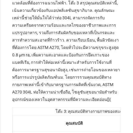
แวดล้อมที่ต้องการฉนวนไฟฟ้า. โต๊ะ 3 สรุปคุณสมบัติเหล่านี้,
เน้นความเกี่ยวข้องกับแอปพลิเคชันสุขาภิบาล. คุณลักษณะ
เหล่านี้ช่วยให้มั่นใจได้ว่าท่อ 304L สามารถจัดการกับ
ความเครียดจากความร้อนและกลไกของยาชีวภาพและการ
แปรรูปอาหาร, รวมถึงการสัมผัสกับของเหลวที่เป็นกรดและ
สารทำความสะอาดที่ก้าวร้าว. ความเรียบเนียน, พื้นผิวขัดเงา
ที่ต้องการโดย ASTM A270, โดยทั่วไปจะมีความขรุขระสูงสุด
0.8 µm ra, เพิ่มความสะอาดและป้องกันการยึดเกาะของ
แบคทีเรีย, การทำให้ท่อเหล่านี้เหมาะสำหรับการใช้งานที่
ต้องการมาตรฐานสุขอนามัยสูง, เช่นการถ่ายโอนของเหลวยา
หรือการแปรรูปผลิตภัณฑ์นม. โดยการรวมคุณสมบัติทาง
กายภาพเหล่านี้เข้ากับมาตรฐานการผลิตที่เข้มงวด, ASTM
A270 304L ท่อให้ความน่าเชื่อถือ, โซลูชันสุขอนามัยสำหรับ
อุปกรณ์ของเหลวในอุตสาหกรรมที่มีความละเอียดอ่อน[](
โต๊ะ 3: คุณสมบัติทางกายภาพของสแตนเลส
คุณสมบัติ