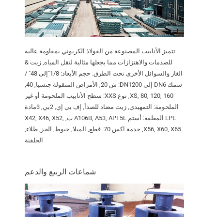
تتميز الأنابيب المصنوعة من الفولاذ الكربوني بمقاومة عالية
للصدمات والاهتزازات مما يجعلها مثالية لنقل المياه, زيت &
الغاز والسوائل الأخرى تحت الطرق. حجم الأبعاد: 1/8"إلى 48" /
سمك DN6 إلى DN1200: ش 20, الأمراض المنقولة جنسيا, 40,
XS, 80, 120, 160, نوع XXS: سطح الأنابيب الملحومة أو غير
الملحومة: التمهيدي, زيت مضاد للصدأ, إف بي إي, 2بي, 3مادة
LPE المغلفة: أستم A106B, A53, API 5L ب, X42, X46, X52,
X56, X60, X65, خدمة اكس 70: قطع, الميلا, خيوط, الحز, طلاء,
الجلفنة
شماعات الربيع والدعم