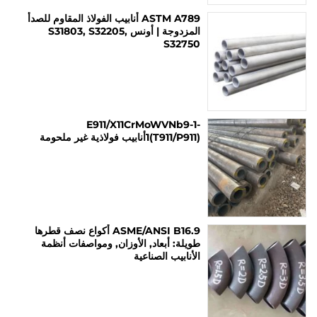
ASTM A789 أنابيب الفولاذ المقاوم للصدأ
المزدوجة | أونس S31803, S32205,
S32750
E911/X11CrMoWVNb9-1-
1(T911/P911)أنابيب فولاذية غير ملحومة
ASME/ANSI B16.9 أكواع نصف قطرها
طويلة: أبعاد, الأوزان, ومواصفات أنظمة
الأنابيب الصناعية