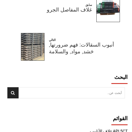
سابق
غلاف المفاصل الجرو
التالي
أنبوب السقالات: فهم ضرورتها,
حَشد, مواد, والسلامة
البحث
القوائم
API 5CT غلاف الأنابيب