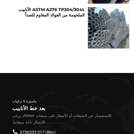
ASTM A276 TP304/304L الأنابيب
الملحومة من الفولاذ المقاوم للصدأ
ماسورة & تركيبات
بعد خط الأنابيب
للاستفسار عن المبيعات أو الأسعار على منتجات Abter, يرجى
الاتصال بأحد مبيعاتنا.
(+86) 317 3736333