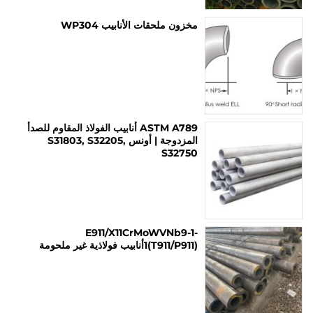
مخزون ملحقات الأنابيب WP304
ASTM A789 أنابيب الفولاذ المقاوم للصدأ
المزدوجة | أونس S31803, S32205,
S32750
E911/X11CrMoWVNb9-1-
1(T911/P911)أنابيب فولاذية غير ملحومة