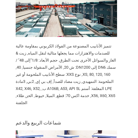
تتميز الأنابيب المصنوعة من الفولاذ الكربوني بمقاومة عالية
للصدمات والاهتزازات مما يجعلها مثالية لنقل المياه, زيت &
الغاز والسوائل الأخرى تحت الطرق. حجم الأبعاد: 1/8"إلى 48" /
سمك DN6 إلى DN1200: ش 20, الأمراض المنقولة جنسيا, 40,
XS, 80, 120, 160, نوع XXS: سطح الأنابيب الملحومة أو غير
الملحومة: التمهيدي, زيت مضاد للصدأ, إف بي إي, 2بي, 3مادة
LPE المغلفة: أستم A106B, A53, API 5L ب, X42, X46, X52,
X56, X60, X65, خدمة اكس 70: قطع, الميلا, خيوط, الحز, طلاء,
الجلفنة
شماعات الربيع والدعم