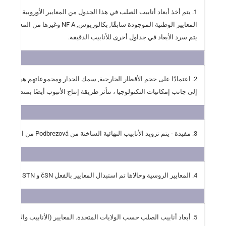
1. يتم أخذ أبعاد أنابيب الصلب في هذا الجدول من المعايير الأوروبية المعمول بها 10220 - أنابيب فولاذية سلسة ولحام - الأبعاد والكتل لكل وحدة طول. تم استبدال هذا المعيار
المعايير الوطنية الموجودة سابقًا, بكالوريوس, NF A وغيرها من المعايير. يمثل Dimensios برنامج الإنتاج الحالي للأنابيب الصلب من železiarne podbrezová (بخلاف الأنابيب الدقيقة, لمن
يتم سرد الأبعاد في جداول أخرى للأنابيب الدقيقة.
2. اعتمادًا على حجم الأقطار الخارجية, سمك الجدار ومجموعاتهم هي الأنابيب (الأبعاد النهائية) تنتجها تشكيل ساخن (انتهى الساخنة عن طريق المتداول) أو عن طريق النهاية (بارد الانتهاء من الرسم).
إلى جانب إمكانيات التكنولوجيا ، تتأثر طريقة إنتاج الأنبوب أيضًا بمتطلبات ال
3. مفيدة - يتم تزويد الأنابيب النهائية الساخنة من Podbrezová من القطر الخارجي D ≥ 26,9 مم وسمك الجدار ر ≥ 2,6 مم. يتم تمييز هذه الأنابيب في الجدول باللون. أبعاد حدود الإنتاج للأنابيب (على سبيل المثال. أنابيب ذات جدران سميكة) عند الاتفاق. يتم إنتاج أبعاد أخرى وأنابيب الدقة عن طريق تشكيل البرد (الرسم البارد).
4. المعايير الروسية وحالاها تم استبدال المعايير بالفعل čSN و STN أيضا أنابيب مع أبعاد الأنبوب الاسمية الأخرى عن تلك المذكورة في الجدول. توفير هذه الأنابيب ممكن.
5. أبعاد أنابيب الصلب حسب الولايات المتحدة. المعايير (الأنابيب والأنابيب), معايير API, يتم سرد أنابيب الخيوط والأنابيب والأنابيب التي توفرها JIS اليابانية القياسية في جداول أخرى من الأبعاد.