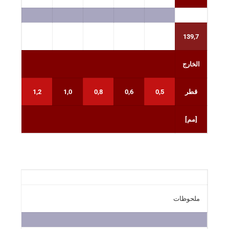
139,7
الخارج
قطر
0,5
0,6
0,8
1,0
1,2
1,4
[مم]
ملحوظات