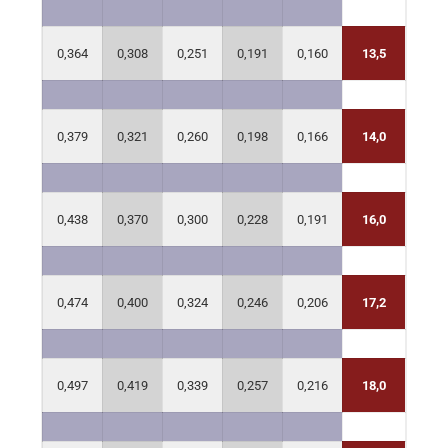
0,418
0,364
0,308
0,251
0,191
0,160
13,5
0,435
0,379
0,321
0,260
0,198
0,166
14,0
0,504
0,438
0,370
0,300
0,228
0,191
16,0
0,546
0,474
0,400
0,324
0,246
0,206
17,2
0,573
0,497
0,419
0,339
0,257
0,216
18,0