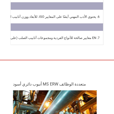
6. يحتوي الأدب المهني أيضًا على المعايير ISO. للأبعاد ووزن أنابيب الفولاذ ذات الأطراف العادية ISO قياسية صالحة 4200, نظام التسامح في ISO القياسي 5252. ايزو 1129 يحتوي على أبعاد, التحمل ووزن أنابيب الفولاذ للمراجل, الهدية الفائقة والمبادلات الحرارية.
7. EN معايير صالحة للأنواع الفردية ومجموعات أنابيب الصلب (على سبيل المثال. أنابيب معدات الضغط) يحتوي أيضًا على جدول الأبعاد الخاص به. الأبعاد فيها مأخوذة من EN 10220. في جداول المسح لمجموعات مختلفة من الأنابيب هي معايير أبعاد معطاة أرقام من EN صالحة لمجموعة من الأنابيب المعطاة (على سبيل المثال. في 10216-1).
متعددة الوظائف MS ERW أنبوب دائري أسود