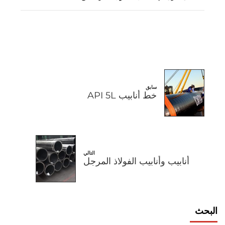
سابق
خط أنابيب API 5L
التالي
أنابيب وأنابيب الفولاذ المرجل
البحث