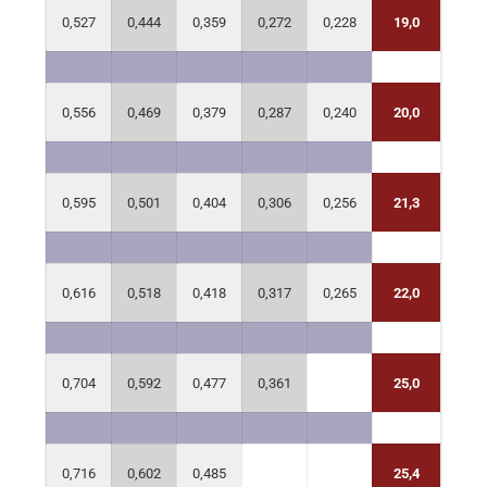
0,608
0,527
0,444
0,359
0,272
0,228
19,0
0,642
0,556
0,469
0,379
0,287
0,240
20,0
0,687
0,595
0,501
0,404
0,306
0,256
21,3
0,711
0,616
0,518
0,418
0,317
0,265
22,0
0,815
0,704
0,592
0,477
0,361
25,0
0,829
0,716
0,602
0,485
25,4