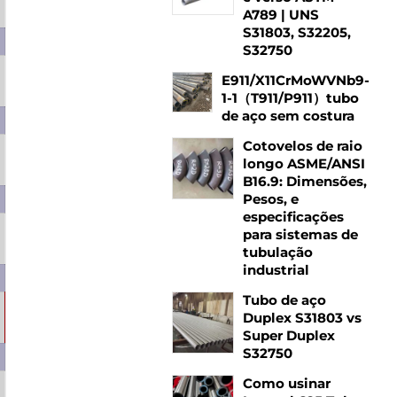
1,10
1,21
1,30
1,41
A789 | UNS
S31803, S32205,
S32750
E911/X11CrMoWVNb9-
1,17
1,28
1,38
1,50
1-1（T911/P911）tubo
de aço sem costura
Cotovelos de raio
1,25
1,37
1,48
1,61
1,73
longo ASME/ANSI
B16.9: Dimensões,
Pesos, e
especificações
para sistemas de
1,33
1,46
1,58
1,72
1,85
tubulação
industrial
Tubo de aço
Duplex S31803 vs
1,43
1,57
1,71
1,86
2,01
2,12
Super Duplex
S32750
Como usinar
1,48
1,63
1,78
1,94
2,10
2,21