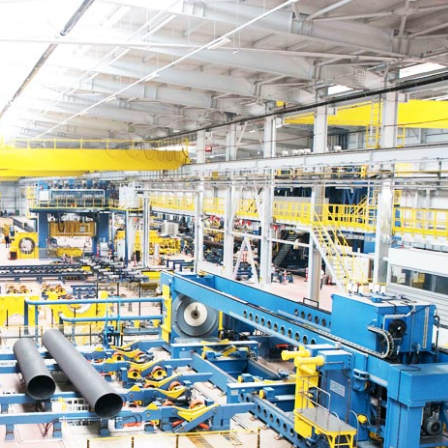
Tubo de aço ASTM A519
2LPE / 2Tubo revestido
de LPP
Tubo de aço ASTM A213
Tubo de aço
Tubo de aço de liga
galvanizado
ASTM A369
Tubos de revestimento
Tubo de aço de liga
interno epóxi
ASTM A250
Tubo e conexão
Tubo de aço de liga
revestidos de PTFE
ASTM A556
Tubo de caldeira de aço
A209