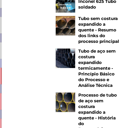
Inconel 625 Tubo
soldado
Tubo sem costura
expandido a
1,72
1,90
2,07
2,28
2,47
2,61
2,68
quente - Resumo
dos links do
processo principal
Tubo de aço sem
1,75
1,94
2,11
2,32
2,52
2,66
2,73
costura
expandido
termicamente -
Princípio Básico
1,87
2,07
2,26
2,49
2,70
2,86
2,94
do Processo e
Análise Técnica
Processo de tubo
de aço sem
2,11
2,34
2,56
2,83
3,08
3,28
3,37
3,68
costura
expandido a
quente - História
do
2,26
2,50
2,74
3,03
3,30
3,52
3,62
3,96