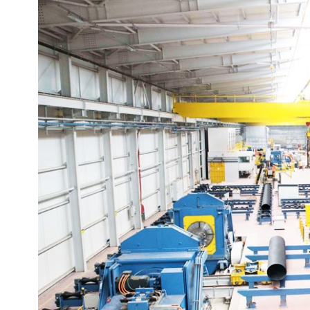
sem costura
Tubo mecânico sem costura ASTM A519
Tubo de aço LSAW
Tubos de aço mecânicos
Tubo de aço SAWL
Tubos de cilindro de alta
pressão
Tubos de aço LSAW
Tubo sem costura para
Tubo de aço SAWH
cilindro de gás
Tubo de aço SSAW
Tubo DSAW
Tubo soldado em espiral
Tubo de aço A53 LSAW