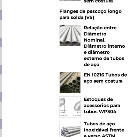
sem costura
0,694
Flanges de pescoço longo
para solda (VS)
Relação entre
0,750
Diâmetro
Nominal,
Diâmetro interno
e diâmetro
0,813
0,879
externo de tubos
de aço
EN 10216 Tubos de
aço sem costura
0,852
0,923
Estoques de
acessórios para
1,01
1,10
1,18
tubos WP304
Tubos de aço
inoxidável frente
e verso ASTM