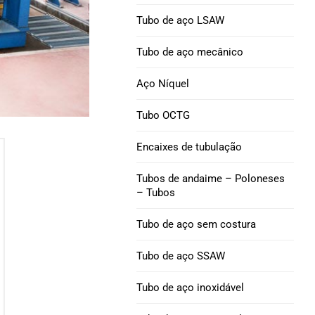
Níquel 200 Tubo de aço
Tubo de revestimento
Tubo de aço LSAW
Q125
Níquel 201 Tubo de aço
Tubo de aço mecânico
Tubulação de
Tubo de aço da liga L-
Aço Níquel
revestimento P110
605
Tubo OCTG
Tubo de revestimento
V150
Encaixes de tubulação
Tubulação de
Tubos de andaime – Poloneses
revestimento C90
– Tubos
Tubo de aço sem costura
Tubulação de
revestimento M65
Tubo de aço SSAW
Acoplamento de
Tubo de aço inoxidável
revestimento de
tubulação