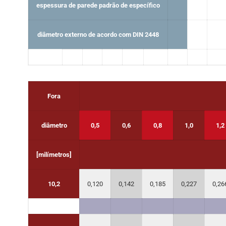
espessura de parede padrão de específico
diâmetro externo de acordo com DIN 2448
Fora
diâmetro
0,5
0,6
0,8
1,0
1,2
[milímetros]
10,2
0,120
0,142
0,185
0,227
0,26