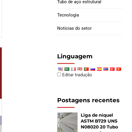
Tubo de aço estrutural
Juntas de filhote de
Tecnologia
revestimento
Notícias do setor
Linguagem
Espessura da parede [milímetros]
3,2
3,6
4,0
4,5
5,0
5,4
5,6
6,3
Editar tradução
Peso do tubo [kg/m]
Postagens recentes
Liga de níquel
ASTM B729 UNS
N08020 20 Tubo