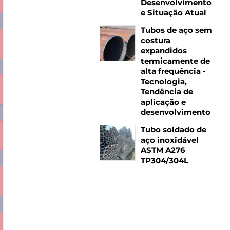
Desenvolvimento
e Situação Atual
Tubos de aço sem
costura
2,27
2,52
2,76
3,05
3,33
3,54
3,65
3,99
expandidos
termicamente de
alta frequência -
Tecnologia,
2,41
2,67
2,93
3,24
3,54
3,77
3,88
4,26
Tendência de
aplicação e
desenvolvimento
Tubo soldado de
2,51
2,79
3,06
3,38
3,70
3,94
4,06
4,46
aço inoxidável
ASTM A276
TP304/304L
2,75
3,05
3,35
3,72
4,07
4,34
4,47
4,93
2,90
3,23
3,55
3,94
4,32
4,61
4,75
5,24