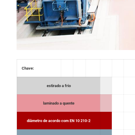
Tubo de aço A252
EN 10219 Tubo soldado
Chave:
estirado a frio
laminado a quente
diâmetro de acordo com EN 10 210-2