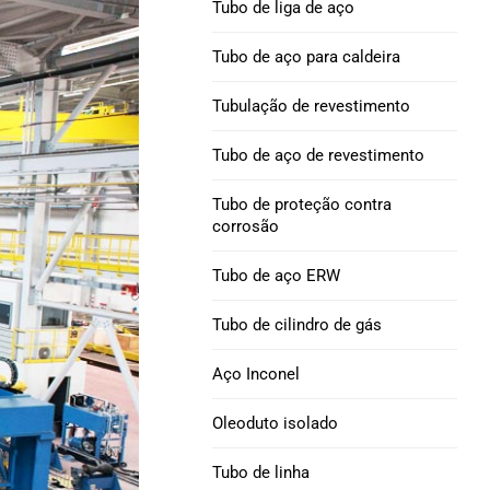
Tubo de liga de aço
Níquel 690 Tubos de
Excêntrico
Tubo de perfuração e
liga de aço
Tubo de aço para caldeira
colar de perfuração
Curvatura de tubo : aço carbono, liga
Tubulação de revestimento
Liga INCONEL 718 tubo
de aço e aço inoxidável
Broca pesada API 5DP
de aço
Tubo de aço de revestimento
Colar de broca |
Liga de níquel 825 Tubo
Tubo de proteção contra
Escorregadio & Espiral
de aço
corrosão
Tubo de revestimento
Níquel 800, 800H,
Tubo de aço ERW
H40 octg
800Tubo de liga HT
Tubo de cilindro de gás
J55 INVÓLUCRO &
Tubo de aço da liga HX
Aço Inconel
TUBULAÇÃO
Liga de níquel 52 Tubo
Oleoduto isolado
Tubulação de
de aço
revestimento K55
Tubo de linha