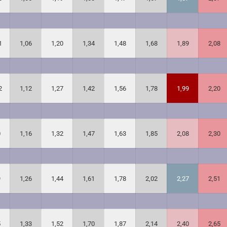
1
1,06
1,20
1,34
1,48
1,68
1,89
2,08
2
1,12
1,27
1,42
1,56
1,78
1,99
2,20
0
1,16
1,32
1,47
1,63
1,85
2,08
2,30
9
1,26
1,44
1,61
1,78
2,02
2,27
2,51
5
1,33
1,52
1,70
1,87
2,14
2,40
2,65