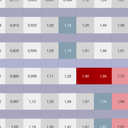
4
0,815
0,923
1,03
1,13
1,29
1,44
1,58
6
0,829
0,939
1,05
1,15
1,31
1,46
1,61
1
0,880
0,998
1,11
1,23
1,40
1,56
1,72
2
0,987
1,12
1,25
1,38
1,57
1,76
1,94
6
1,05
1,19
1,33
1,47
1,67
1,87
2,07