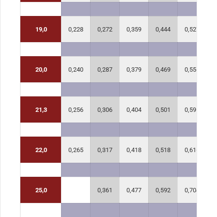
19,0
0,228
0,272
0,359
0,444
0,527
0
20,0
0,240
0,287
0,379
0,469
0,556
0
21,3
0,256
0,306
0,404
0,501
0,595
0
22,0
0,265
0,317
0,418
0,518
0,616
0
25,0
0,361
0,477
0,592
0,704
0