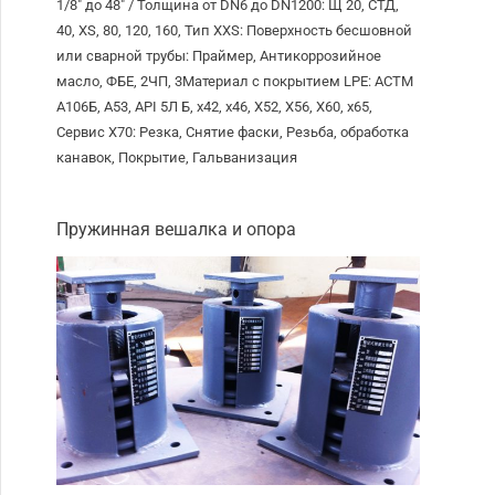
1/8″ до 48″ / Толщина от DN6 до DN1200: Щ 20, СТД,
40, XS, 80, 120, 160, Тип XXS: Поверхность бесшовной
или сварной трубы: Праймер, Антикоррозийное
масло, ФБЕ, 2ЧП, 3Материал с покрытием LPE: АСТМ
А106Б, А53, API 5Л Б, х42, х46, Х52, Х56, Х60, х65,
Сервис X70: Резка, Снятие фаски, Резьба, обработка
канавок, Покрытие, Гальванизация
Пружинная вешалка и опора