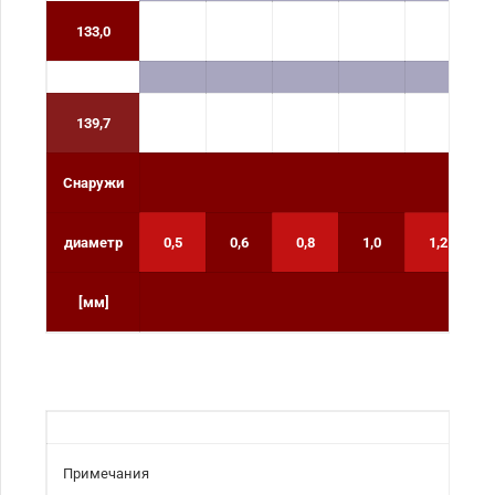
133,0
139,7
Снаружи
диаметр
0,5
0,6
0,8
1,0
1,2
[мм]
Примечания