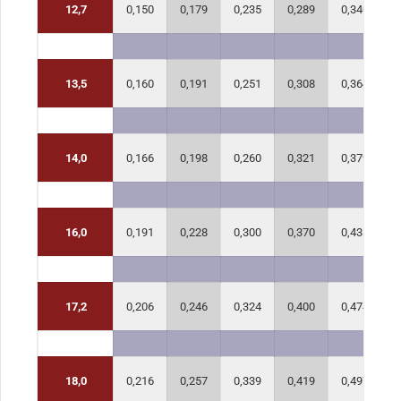
12,7
0,150
0,179
0,235
0,289
0,340
0
13,5
0,160
0,191
0,251
0,308
0,364
0
14,0
0,166
0,198
0,260
0,321
0,379
0
16,0
0,191
0,228
0,300
0,370
0,438
0
17,2
0,206
0,246
0,324
0,400
0,474
0
18,0
0,216
0,257
0,339
0,419
0,497
0