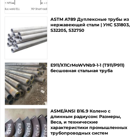
ASTM A789 Дуплексные трубы из
нержавеющей стали | УНС S31803,
S32205, S32750
E911/X11CrMoWVNb9-1-1 (T911/P911)
бесшовная стальная труба
ASME/ANSI B16.9 Колено с
длинным радиусом: Размеры,
Веса, и технические
характеристики промышленных
трубопроводных систем