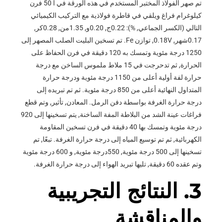
تم صهر الفولاذ المختبر المستخدم في هذه الورقة في أ 50 فرن
كيلوغرام فراغ ويلقي في قاطرة فولاذية مع التركيب الكيميائي
التالي (الكسر الجماعي, %): 0.22ج, 0.20و, 1.35من, 0.28كر,
0.17شهر, 0.18V, توازن Fe. تم تسخين البليت الصلب المصهر إلى
1250 درجة مئوية وتمسك به 120 دقيقة في فرن الحفاظ على
الحرارة, ثم تدحرجت في 15 ملاط ملموس الساخن مع درجة
حرارة لفة أولية أعلى من 1150 درجة مئوية ودرجة حرارة
المتداول النهائية أعلى من 850 درجة مئوية. ثم تم تبريده إلى
درجة حرارة الغرفة بواسطة دفن الرمل. المعادن, تأثير, وتم قطع
فراغات عينة الشد من البلاطة المفة الساخنة, يتم تسخينها إلى 920
درجة مئوية وتمسك بها 40 دقيقة في فرن تسخين المقاومة
الكهربائية, ثم تم توسيع المياه إلى درجة حرارة الغرفة. تبعًا, تم
تسخينها إلى 500 درجة مئوية, 550درجة مئوية, و 600 درجة مئوية
وتم عقده 60 دقيقة, تليها تبريد الهواء إلى درجة حرارة الغرفة.
3. النتائج التجريبية
والمناقشة