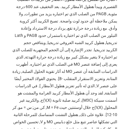
القصيرة, ويبدأ هطول الأمطار كربيد. بعد التخفيف عند 600 درجة
مئوية, PAGB من الصلب الذي تم اختباره يزيد من تطورات, ولا
يمكن ملاحظة أي حدود لوث واضحة. تصبح الكربيد أكثر كروية
وأدق. مع زيادة درجة حرارة تقع, يزداد درجة الاسترداد وإعادة
التبلور من الصلب الذي تم اختباره باستمرار, حدود PAGB و Lath
تدريجيا, هطول كربيد الشبه العروفي تدريجيا, ويتناقص حجم
الكربيد تدريجيا. تجدر الإشارة إلى أن الحجم المجهرية للصلب الذي
تم اختباره لا يتغير بشكل كبير مع زيادة درجة حرارة التهدئة, الذي
يعزى إلى إضافة عنصر MO في الصلب الذي تم اختباره. أظهرت
الدراسات السابقة أن عنصر MO له آثار تقوية الحلول الصلبة, زيادة
المتانة, وتعزيز الاستقرار المتقلب -8]. يحتوي الفولاذ المختبر أيضًا
على عنصر V, الذي له تأثير تعزيز هطول الأمطار ]. في الدراسات
السابقة, لقد وجد أن هطول الأمطار كربيد الغرامة والمشتت هو
أسمنت سبيكة (M3C), كربيد صلبة ثانوية (V,X)ج, والكربيد غير
المحلول (V,X)ج خلال أوستنتيز, حيث M = Fe, كر, من; س = مو, كر
10-12]. علاوة على ذلك, هطول التشتت المتماسك للمرحلة الثانية
التي تشكلها عناصر تتبع مثل خلع دبابيس MO و V, تحسين الخواص