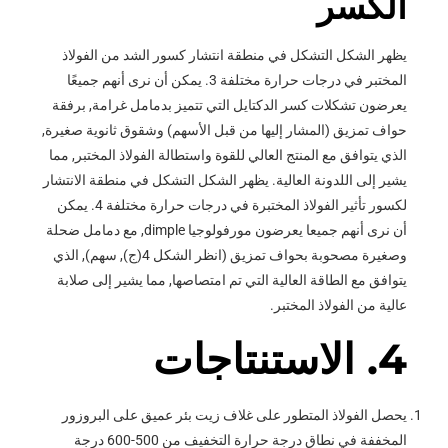
الكسر
يظهر الشكل التشكل في منطقة انتشار كسور الشد من الفولاذ
المختبر في درجات حرارة مختلفة 3. يمكن أن نرى أنهم جميعًا
يعرضون تشكلات كسر الدكتايل التي تتميز بدمامل غرامة, برفقة
حواف تمزيق (المشار إليها من قبل الأسهم) وشقوق ثانوية صغيرة,
الذي يتوافق مع المنتج العالي للقوة واستطالة الفولاذ المختبر, مما
يشير إلى اللدونة العالية. يظهر الشكل التشكل في منطقة الانتشار
لكسور تأثير الفولاذ المختبرة في درجات حرارة مختلفة 4. يمكن
أن نرى أنهم جميعا يعرضون مورفولوجيا dimple, مع دمامل ضحلة
وصغيرة مصحوبة بحواف تمزيق (انظر الشكل 4(ج), سهم), الذي
يتوافق مع الطاقة العالية التي تم امتصاصها, مما يشير إلى صلابة
عالية من الفولاذ المختبر.
4. الاستنتاجات
يحصل الفولاذ المتطور على غلاف زيت بئر عميق على البروزور
المخففة في نطاق درجة حرارة التخفيف من 500-600 درجة