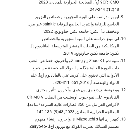
9CR18MO [ج]. المعالجة الحرارية للمعادن, 2023,
48(12): 244-249.
ليو بن. دراسة على البنية المجهرية وخصائص التزوير
الخاضع للرقابة والتبريد الخاضع للرقابة bainitic غير مرن
ومخفف د.]. بكين: جامعة بكين جياوتونج, 2022.
لي مينغ. دراسة على البنية المجهرية والخصائص
الميكانيكية من الصلب المنغنيز المتوسطة الفاناديوم د].
بكين: جامعة بكين جياوتونج, 2019.
تلبية ث, Zhang y j, Zhao X L., وآخرون. خصائص التعب
ذات الدورة العالية جدًا من الفولاذ المنخفضة من جميع
الأدوات التي تحتوي على كربيد غني بالفاناديوم [ج]. علم
المواد والهندسة أ, 2016, 651: 311-320.
وو دونغشنغ, دنغ وي, ون هوي, وآخرون. تأثير محتوى
الفاناديوم على نمو حبوب أوستنيت من الصلب CR-MO-V
لأقراص الفرامل من 350 قطارات عالية السرعة/ساعة].
المعالجة الحرارية للمعادن, 2023, 48(9): 136-142.
كيهيرا ح, انها s, Mizoguchi s, وآخرون. إنشاء مفهوم
تصميم السبائك لضرب الفولاذ مع بورون [ج]. Zairyo-to-