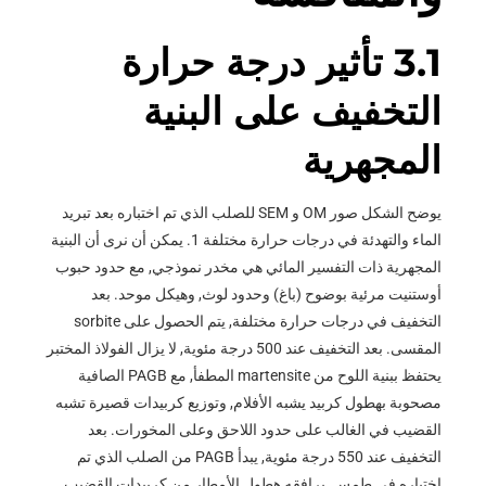
3.1 تأثير درجة حرارة
التخفيف على البنية
المجهرية
يوضح الشكل صور OM و SEM للصلب الذي تم اختباره بعد تبريد
الماء والتهدئة في درجات حرارة مختلفة 1. يمكن أن نرى أن البنية
المجهرية ذات التفسير المائي هي مخدر نموذجي, مع حدود حبوب
أوستنيت مرئية بوضوح (باغ) وحدود لوث, وهيكل موحد. بعد
التخفيف في درجات حرارة مختلفة, يتم الحصول على sorbite
المقسى. بعد التخفيف عند 500 درجة مئوية, لا يزال الفولاذ المختبر
يحتفظ ببنية اللوح من martensite المطفأ, مع PAGB الصافية
مصحوبة بهطول كربيد يشبه الأفلام, وتوزيع كربيدات قصيرة تشبه
القضيب في الغالب على حدود اللاحق وعلى المخورات. بعد
التخفيف عند 550 درجة مئوية, يبدأ PAGB من الصلب الذي تم
اختباره في طمس, يرافقه هطول الأمطار من كربيدات القضيب