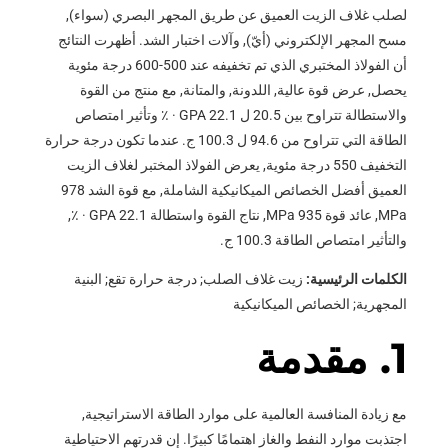
لصلب غلاف الزيت العميق عن طريق المجهر البصري (سواء),
مسح المجهر الإلكتروني (أيّ), وآلات اختبار الشد. أظهرت النتائج
أن الفولاذ المختبري الذي تم تخفيفه عند 500-600 درجة مئوية
يحصل, عرض قوة عالية, اللدونة, والمتانة, مع منتج من القوة
والاستطالة تتراوح بين 20.5 ل 22.1 GPA · ٪ وتأثير امتصاص
الطاقة التي تتراوح من 94.6 ل 100.3 ج. عندما تكون درجة حرارة
التخفيف 550 درجة مئوية, يعرض الفولاذ المختبر لغلاف الزيت
العميق أفضل الخصائص الميكانيكية الشاملة, مع قوة الشد 978
MPa, عائد قوة 935 MPa, نتاج القوة واستطالة 22.1 GPA · ٪,
والتأثير امتصاص الطاقة 100.3 ج.
الكلمات الرئيسية:
زيت غلاف الصلب; درجة حرارة تقع; البنية
المجهرية; الخصائص الميكانيكية
1. مقدمة
مع زيادة المنافسة العالمية على موارد الطاقة الاستراتيجية,
اجتذبت موارد النفط والغاز اهتمامًا كبيرًا. إن قدرتهم الاحتياطية