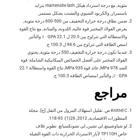
مئوية, مع درجة استرداد هيكل martensite lath يتزايد
باستمرار, والكربود الشبوي والتشتت بشكل مستمر.
ضمن نطاق درجة حرارة التخفيف من 500-600 درجة مئوية,
يعرض الفولاذ المختبر قوة عالية, اللدونة, والمتانة, مع نتاج القوة
والاستطالة التي تتراوح بين 20.5 ل 22.1 GPA · ٪ والتأثير
امتص الطاقة التي تتراوح من 94.6 ل 100.3 ج.
عندما تكون درجة حرارة التخفيف 550 درجة مئوية, يحتوي
الفولاذ المختبر على أفضل الخصائص الميكانيكية الشاملة: قوة
الشد 978 MPa, عائد قوة 935 MPa, نتاج القوة واستطالة 22.1
GPA · ٪, والتأثير امتصاص الطاقة 100.3 ج.
مراجع
Knittel C ص. تقليل استهلاك البترول من النقل [ج]. مجلة
المنظورات الاقتصادية, 2012, 26(1): 93-118.
لو شياوشيينغ, لي تشين, لي تشونكسيانغ. تطوير غلاف
خاص TP110H لآبار الاسترداد الحرارية ذات القوة الثقيلة