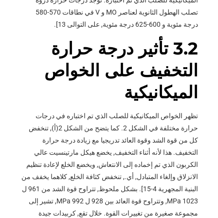
الميكانيكية للصلب الذي تم اختباره. توجد درجات حرارة ذروة
تصلب الهطول الثانوية لعناصر MO و V في نطاقات 570-580
درجة مئوية و 600-625 درجة مئوية, على التوالى 13].
3.2 تأثير درجة حرارة
التخفيف على الخواص
الميكانيكية
تظهر الخواص الميكانيكية للصلب الذي تم اختباره في درجات
حرارة مختلفة في الشكل 2. كما يتضح من الشكل 2(أ), تنخفض
كل من قوة الشد وقوة العائد تدريجيا مع زيادة درجة حرارة
التخفيف. هذا لأنه أثناء التخفيف, يخضع هيكل مارتينسيت عالي
الكربون الذي تم إخماده إلى الانتعاش, ويخضع الخلع لإعادة تنظيم
الانزلاق وإلغاء المتبادل, أي., تنخفض كثافة الخلع, كلاهما يخفف من
البنية المجهرية 4-15]. بشكل ملحوظ, تتراوح قوة الشد من 961 ل
1023 MPa, وتتراوح قوة العائد بين 928 ل 992 MPa, تشير إلى
مجموعة صغيرة من تغييرات القوة. خلال تقع, كربيدات جيدة