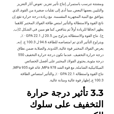
ومشتتة تترسب باستمرار, إنتاج تأثير تعزيز. تعوض آثار التعزيز
والتليين بعضها البعض, مما أدى إلى تقلبات صغيرة من القوة, الذي
يتوافق مع البنية المجهرية المقسمة. مع زيادة درجة حرارة تقع, إن
ناتج القوة والاستطالة والتأثير امتص طاقة الفولاذ المختبر كلاهما
يظهر اتجاهًا للزيادة أولاً ثم يتناقص, كما هو مبين في الشكل 2(ب,
ج). نتاج القوة والاستطالة يتراوح بين 20.5 ل 22.1 GPA · ٪,
ويتراوح التأثير الذي تم امتصاصه للطاقة 94.6 ل 100.3 ج. إنه,
يعرض الفولاذ المختبر قوة عالية, اللدونة, والصلابة ضمن نطاق
درجة حرارة التخفيف. عندما تكون درجة حرارة التخفيف 550
درجة مئوية, يحتوي الفولاذ المختبر على أفضل الخصائص
الميكانيكية الشاملة, مع قوة الشد 978 MPa, عائد قوة 935 MPa,
نتاج القوة واستطالة 22.1 GPA · ٪, والتأثير امتصاص الطاقة
100.3 ج, إظهار قوة عالية ومتانة عالية.
3.3 تأثير درجة حرارة
التخفيف على سلوك