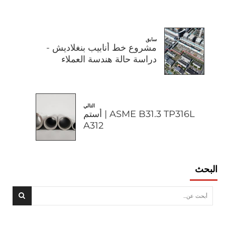
سابق
مشروع خط أنابيب بنغلاديش -
دراسة حالة هندسة العملاء
التالي
ASME B31.3 TP316L | أستم
A312
البحث