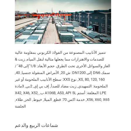
تتميز الأنابيب المصنوعة من الفولاذ الكربوني بمقاومة عالية
للصدمات والاهتزازات مما يجعلها مثالية لنقل المياه, زيت &
الغاز والسوائل الأخرى تحت الطرق. حجم الأبعاد: 1/8"إلى 48" /
سمك DN6 إلى DN1200: ش 20, الأمراض المنقولة جنسيا, 40,
XS, 80, 120, 160, نوع XXS: سطح الأنابيب الملحومة أو غير
الملحومة: التمهيدي, زيت مضاد للصدأ, إف بي إي, 2بي, 3مادة
LPE المغلفة: أستم A106B, A53, API 5L ب, X42, X46, X52,
X56, X60, X65, خدمة اكس 70: قطع, الميلا, خيوط, الحز, طلاء,
الجلفنة
شماعات الربيع والدعم