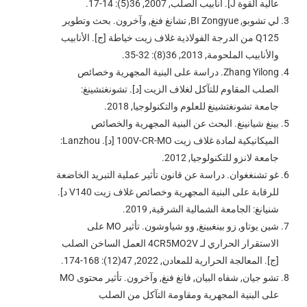
عالية القوة J]. أنابيب الصلب, 2007, 36(5): 14-17.
لي تشوبو, BI Zongyue, تشانغ فنغ, وآخرون. بحث وتطوير
Q125 من الدرجة الفولاذية غلاف زيت خياطة [ج]. الأنابيب
والأنابيب الملحومة, 2013, 36(8): 32-35.
Zhang Yilong. دراسة على البنية المجهرية وخصائص
الصلب المقاوم للتآكل لغلاف الزيت [د]. تشونغتشينغ:
جامعة تشونغتشينغ للعلوم والتكنولوجيا, 2018.
بينغ شيانينغ. البحث عن البنية المجهرية والخصائص
الميكانيكية لمادة غلاف زيت 100V-CR-MO [د]. Lanzhou:
جامعة لانزو للتكنولوجيا, 2012.
غو تشنغغوان. دراسة عن قانون تأثير عملية التبريد الخاضعة
للرقابة على البنية المجهرية وخصائص غلاف زيت V140 د].
شنيانغ: الجامعة الشمالية الشرقية, 2019.
شين يوتاو, زو بينغبينغ, وو شياوشون. تأثير MO على
الاستقرار الحراري لـ 4CR5MO2V العمل الساخن الصلب
[ج]. المعالجة الحرارية للمعادن, 2022, 47(12): 168-174.
تشو جيان, شفاه البيان, فانغ فنغ, وآخرون. تأثير محتوى MO
على البنية المجهرية ومقاومة التآكل من الصلب