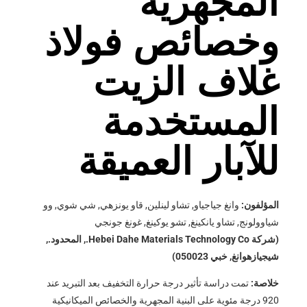
المجهرية
وخصائص فولاذ
غلاف الزيت
المستخدمة
للآبار العميقة
المؤلفون:
وانغ جياجياو, تشاو لينلين, قاو يونزهي, شي شوي, وو
شياوولونج, تشاو يانكينغ, تشو يوكينغ, غونغ جونجي
(شركة Hebei Dahe Materials Technology Co., المحدود.,
شيجيازهوانغ, خبي 050023)
خلاصة:
تمت دراسة تأثير درجة حرارة التخفيف بعد التبريد عند
920 درجة مئوية على البنية المجهرية والخصائص الميكانيكية