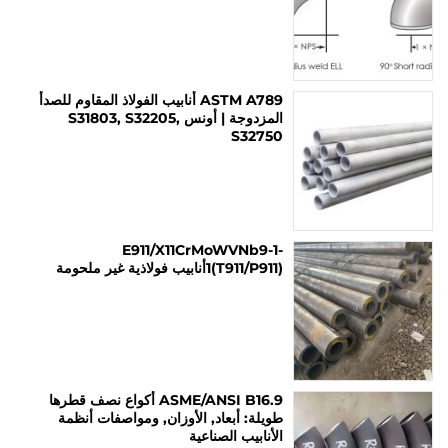
ASTM A789 أنابيب الفولاذ المقاوم للصدأ
المزدوجة | أونس S31803, S32205,
S32750
E911/X11CrMoWVNb9-1-
1(T911/P911)أنابيب فولاذية غير ملحومة
ASME/ANSI B16.9 أكواع نصف قطرها
طويلة: أبعاد, الأوزان, ومواصفات أنظمة
الأنابيب الصناعية