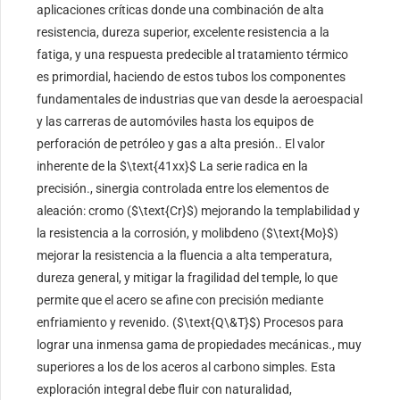
aplicaciones críticas donde una combinación de alta
resistencia, dureza superior, excelente resistencia a la
fatiga, y una respuesta predecible al tratamiento térmico
es primordial, haciendo de estos tubos los componentes
fundamentales de industrias que van desde la aeroespacial
y las carreras de automóviles hasta los equipos de
perforación de petróleo y gas a alta presión.. El valor
inherente de la
$\text{41xx}$
La serie radica en la
precisión., sinergia controlada entre los elementos de
aleación: cromo (
$\text{Cr}$
) mejorando la templabilidad y
la resistencia a la corrosión, y molibdeno (
$\text{Mo}$
)
mejorar la resistencia a la fluencia a alta temperatura,
dureza general, y mitigar la fragilidad del temple, lo que
permite que el acero se afine con precisión mediante
enfriamiento y revenido. (
$\text{Q\&T}$
) Procesos para
lograr una inmensa gama de propiedades mecánicas., muy
superiores a los de los aceros al carbono simples. Esta
exploración integral debe fluir con naturalidad,