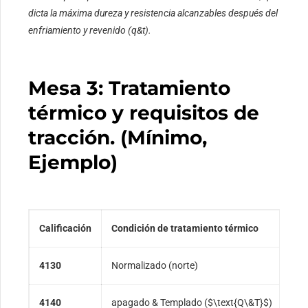
dicta la máxima dureza y resistencia alcanzables después del
enfriamiento y revenido (q&t).
Mesa 3: Tratamiento
térmico y requisitos de
tracción. (Mínimo,
Ejemplo)
Calificación
Condición de tratamiento térmico
mín
4130
Normalizado (norte)
$41
4140
apagado & Templado (
$\text{Q\&T}$
)
$72