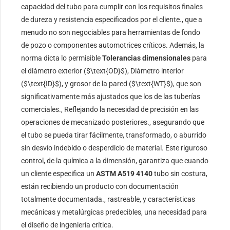
capacidad del tubo para cumplir con los requisitos finales
de dureza y resistencia especificados por el cliente., que a
menudo no son negociables para herramientas de fondo
de pozo o componentes automotrices críticos. Además, la
norma dicta lo permisible
Tolerancias dimensionales
para
el diámetro exterior (
$\text{OD}$
), Diámetro interior
(
$\text{ID}$
), y grosor de la pared (
$\text{WT}$
), que son
significativamente más ajustados que los de las tuberías
comerciales., Reflejando la necesidad de precisión en las
operaciones de mecanizado posteriores., asegurando que
el tubo se pueda tirar fácilmente, transformado, o aburrido
sin desvío indebido o desperdicio de material. Este riguroso
control, de la química a la dimensión, garantiza que cuando
un cliente especifica un
ASTM A519 4140
tubo sin costura,
están recibiendo un producto con documentación
totalmente documentada., rastreable, y características
mecánicas y metalúrgicas predecibles, una necesidad para
el diseño de ingeniería crítica.