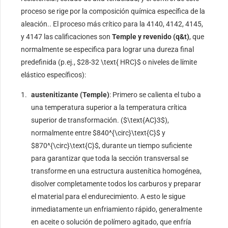
proceso se rige por la composición química específica de la
aleación.. El proceso más crítico para la 4140, 4142, 4145,
y 4147 las calificaciones son
Temple y revenido (q&t)
, que
normalmente se especifica para lograr una dureza final
predefinida (p.ej.,
$28-32 \text{ HRC}$
o niveles de límite
elástico específicos):
austenitizante (Temple)
: Primero se calienta el tubo a
una temperatura superior a la temperatura crítica
superior de transformación. (
$\text{AC}3$
),
normalmente entre
$840^{\circ}\text{C}$
y
$870^{\circ}\text{C}$
, durante un tiempo suficiente
para garantizar que toda la sección transversal se
transforme en una estructura austenítica homogénea,
disolver completamente todos los carburos y preparar
el material para el endurecimiento. A esto le sigue
inmediatamente un enfriamiento rápido, generalmente
en aceite o solución de polímero agitado, que enfría