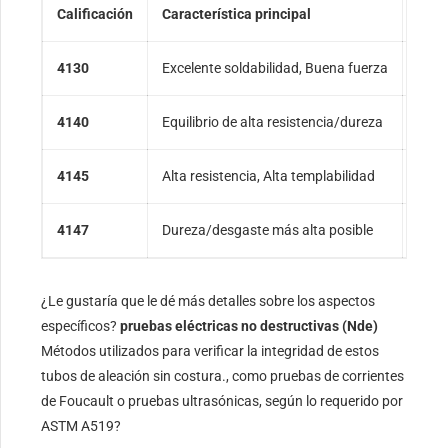
Calificación
Característica principal
Cara
4130
Excelente soldabilidad, Buena fuerza
Buen
4140
Equilibrio de alta resistencia/dureza
Excel
4145
Alta resistencia, Alta templabilidad
Resi
4147
Dureza/desgaste más alta posible
Lo m
¿Le gustaría que le dé más detalles sobre los aspectos
específicos?
pruebas eléctricas no destructivas (Nde)
Métodos utilizados para verificar la integridad de estos
tubos de aleación sin costura., como pruebas de corrientes
de Foucault o pruebas ultrasónicas, según lo requerido por
ASTM A519?