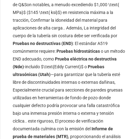
de Q&Son notables, a menudo excediendo
$1,000 \text{
MPa}$
(
$145 \text{ ksi}$
) en resistencia máxima a la
tracción, Confirmar la idoneidad del material para
aplicaciones de alta carga.. Además, La integridad del
cuerpo de la tubería sin costura debe ser verificada por
Pruebas no destructivas (END)
: El estándar A519
comúnmente requiere:
Pruebas hidrostáticas
o un método
END adecuado, como
Prueba eléctrica no destructiva
(Nde)
-incluido
$\text{Eddy Current}$
o
Pruebas
ultrasónicas (Utah)
—para garantizar que la tubería esté
libre de discontinuidades internas o externas dañinas,
Especialmente crucial para secciones de paredes gruesas
utilizadas en herramientas de fondo de pozo donde
cualquier defecto podría provocar una falla catastrófica
bajo una inmensa presión interna o externa y tensión
cíclica.. este riguroso, El proceso de verificación
documentada culmina con la emisión del
Informe de
prueba de materiales (MTR)
, proporcionando el análisis