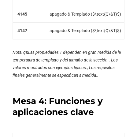
4145
apagado & Templado (
$\text{Q\&T}$
)
$86
4147
apagado & Templado (
$\text{Q\&T}$
)
Esp
Nota: q&Las propiedades T dependen en gran medida de la
temperatura de templado y del tamaño de la sección.. Los
valores mostrados son ejemplos típicos.; Los requisitos
finales generalmente se especifican a medida..
Mesa 4: Funciones y
aplicaciones clave