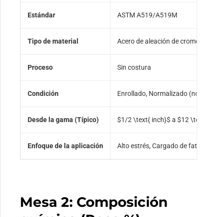
Estándar
ASTM A519/A519M
Tipo de material
Acero de aleación de cromo-mol
Proceso
Sin costura
Condición
Enrollado, Normalizado (norte), 
Desde la gama (Típico)
$1/2 \text{ inch}$
a
$12 \text{ in
Enfoque de la aplicación
Alto estrés, Cargado de fatiga, 
Mesa 2: Composición