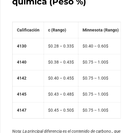
química (Peso %)
Calificación
c (Rango)
Minnesota (Rango)
Y 
4130
$0.28 – 0.33$
$0.40 – 0.60$
$0
4140
$0.38 – 0.43$
$0.75 – 1.00$
$0
4142
$0.40 – 0.45$
$0.75 – 1.00$
$0
4145
$0.43 – 0.48$
$0.75 – 1.00$
$0
4147
$0.45 – 0.50$
$0.75 – 1.00$
$0
Nota: La principal diferencia es el contenido de carbono., que