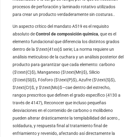
procesos de perforación y laminado rotativo utilizados
para crear un producto verdaderamente sin costuras..
Un aspecto crítico del mandato A519 es el requisito
absoluto de
Control de composición química
, que es el
elemento fundacional que diferencia los distintos grados
dentro de la
$\text{41xx}$
serie; La norma requiere un
análisis meticuloso de la cuchara y un análisis posterior del
producto para garantizar que cada elemento: carbono
(
$\text{C}$
), Manganeso (
$\text{Mn}$
), Silicio
(
$\text{Si}$
), Fósforo (
$\text{P}$
), Azufre (
$\text{S}$
),
$\text{Cr}$
, y
$\text{Mo}$
—cae dentro del estrecho,
rangos prescritos que definen el grado específico (4130 a
través de 4147), Reconocer que incluso pequeñas
desviaciones en el contenido de carbono o molibdeno
pueden alterar drásticamente la templabilidad del acero.,
soldadura, y respuesta final al tratamiento final de
enfriamiento y revenido, afectando así directamente la