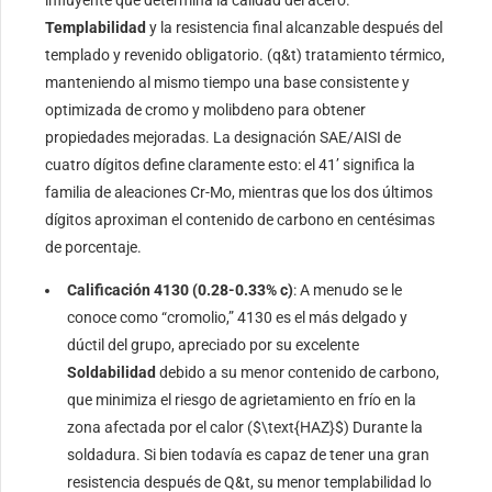
influyente que determina la calidad del acero.
Templabilidad
y la resistencia final alcanzable después del
templado y revenido obligatorio. (q&t) tratamiento térmico,
manteniendo al mismo tiempo una base consistente y
optimizada de cromo y molibdeno para obtener
propiedades mejoradas. La designación SAE/AISI de
cuatro dígitos define claramente esto: el 41’ significa la
familia de aleaciones Cr-Mo, mientras que los dos últimos
dígitos aproximan el contenido de carbono en centésimas
de porcentaje.
Calificación 4130 (0.28-0.33% c)
: A menudo se le
conoce como “cromolio,” 4130 es el más delgado y
dúctil del grupo, apreciado por su excelente
Soldabilidad
debido a su menor contenido de carbono,
que minimiza el riesgo de agrietamiento en frío en la
zona afectada por el calor (
$\text{HAZ}$
) Durante la
soldadura. Si bien todavía es capaz de tener una gran
resistencia después de Q&t, su menor templabilidad lo