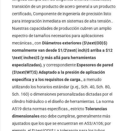
transición de un producto de acero general a un producto
certificado, Componente de ingeniería de precisión listo
para integración inmediata en sistemas de alta tensión..
Nuestras capacidades de producción cubren un amplio
espectro de tamaños necesarios para aplicaciones
mecánicas., con
Diámetros exteriores (
$\text{OD}$
)
normalmente van desde
$1/2\text{ inch}$
arriba a
$12
\text{ inches}$
(y más allá para herramientas
especializadas)
, y correspondiente
Espesores de pared
(
$\text{WT}$
) Adaptado a la presión de aplicación
específica y a los requisitos de carga.
, a menudo
utilizando los horarios estándar (p.ej., Sch. 40, Sch. 80,
Sch. 160) o dimensiones personalizadas dictadas por el
cilindro hidráulico o el diseño de herramientas. La norma
A519 dicta normas específicas., estricto
Tolerancias
dimensionales
eso debe cumplirse, generalmente más
ajustados que los que se encuentran en A53/A106; por
ejemplo, el
$\text{OD}$
La tolerancia para los tubos