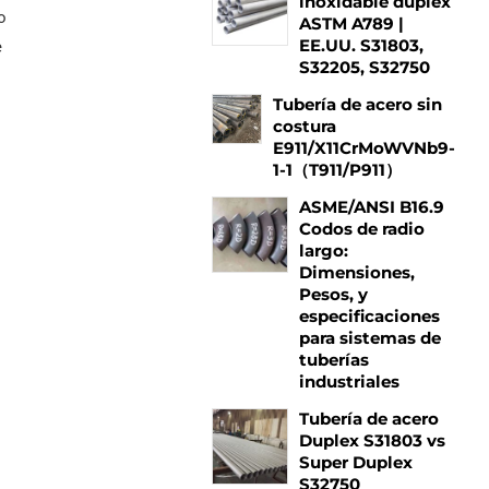
inoxidable dúplex
o
ASTM A789 |
EE.UU. S31803,
e
S32205, S32750
Tubería de acero sin
costura
E911/X11CrMoWVNb9-
1-1（T911/P911）
ASME/ANSI B16.9
Codos de radio
largo:
Dimensiones,
Pesos, y
especificaciones
para sistemas de
tuberías
industriales
Tubería de acero
Duplex S31803 vs
Super Duplex
S32750