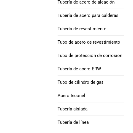
Tubería de acero de aleación
Aleación INCONEL 625
excéntrico
tubo de acero
Tubo de perforación y
Tubería de acero para calderas
collar de perforación
Curva de tubería : acero carbono, acero
Níquel 690 Tubos de
Tubería de revestimiento
aleado y acero inoxidable
acero aleado
Taladro de peso pesado
Tubo de acero de revestimiento
API 5DP
Aleación INCONEL 718
Tubo de protección de corrosión
tubo de acero
Collar de perforación |
Alisar & Espiral
Tubería de acero ERW
Aleación de níquel 825
Tubo de acero
Tubo de revestimiento
Tubo de cilindro de gas
H40 octg
Níquel 800, 800H,
Acero Inconel
800Tubo de aleación HT
CARCASA J55 &
Tubería aislada
TUBERÍA
Tubo de acero de
Tubería de línea
aleación HX
Tubería de
revestimiento K55