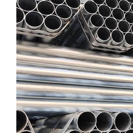
LSAW
Tubo de acero A252
EN 10219 Tubo soldado