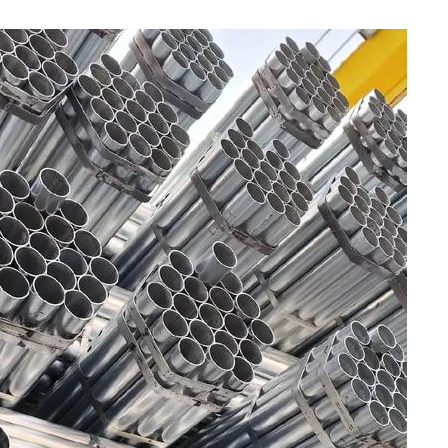
A333
2LPE / 2Tubería
recubierta de LPP
Tubería de acero ASTM
A519
Tubo de acero
galvanizado
Tubería de acero ASTM
A213
Tubos de recubrimiento
interno epoxi
Tubería de acero aleado
ASTM A369
Tubería y accesorios
revestidos de PTFE
Tubería de acero aleado
ASTM A250
Tubería de acero aleado
ASTM A556
Tubería de acero para