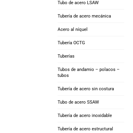
Tubo de acero LSAW
Aleación de níquel 52
Tubo de acero
Tubería de
Tubería de acero mecánica
revestimiento Q125
Níquel 200 Tubo de
Acero al níquel
acero
Tubería de
Tubería OCTG
revestimiento P110
Níquel 201 Tubo de
Tuberías
acero
Tubería de
revestimiento V150
Tubos de andamio – polacos –
Tubo de acero de
tubos
aleación L-605
Tubería de
revestimiento C90
Tubería de acero sin costura
Tubo de acero SSAW
TUBO DE CARCASA
M65
Tubería de acero inoxidable
Acoplamiento de
Tubería de acero estructural
carcasa de tubería