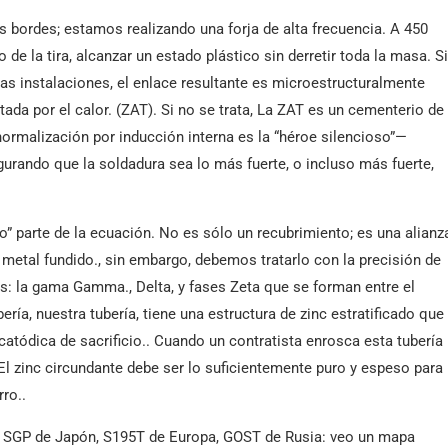
 bordes; estamos realizando una forja de alta frecuencia. A 450
 de la tira, alcanzar un estado plástico sin derretir toda la masa. S
 instalaciones, el enlace resultante es microestructuralmente
tada por el calor. (ZAT). Si no se trata, La ZAT es un cementerio de
 normalización por inducción interna es la “héroe silencioso”—
gurando que la soldadura sea lo más fuerte, o incluso más fuerte,
 parte de la ecuación. No es sólo un recubrimiento; es una alianz
 metal fundido., sin embargo, debemos tratarlo con la precisión de
as: la gama Gamma., Delta, y fases Zeta que se forman entre el
bería, nuestra tubería, tiene una estructura de zinc estratificado que
atódica de sacrificio.. Cuando un contratista enrosca esta tubería
 El zinc circundante debe ser lo suficientemente puro y espeso para
rro..
 SGP de Japón, S195T de Europa, GOST de Rusia: veo un mapa