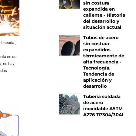
sin costura
expandida en
caliente - Historia
del desarrollo y
situación actual
Tubos de acero
 deseada.;
sin costura
expandidos
térmicamente de
unta en su
alta frecuencia -
a, no hay
Tecnología,
ondas
Tendencia de
aplicación y
desarrollo
Tubería soldada
de acero
inoxidable ASTM
A276 TP304/304L