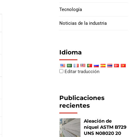
Tecnología
Juntas de cachorro de
carcasa
Noticias de la industria
Tolerancia de espesor
Idioma
± BS1387-1985 Tubería de acero negra 0.02
Editar traducción
Publicaciones
recientes
Aleación de
níquel ASTM B729
UNS N08020 20