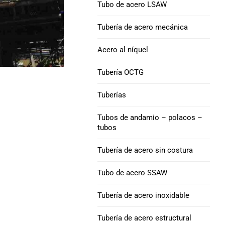
Tubo de acero LSAW
Aleación de níquel 52
Tubo de acero
Tubería de
Tubería de acero mecánica
revestimiento Q125
Níquel 200 Tubo de
Acero al níquel
acero
Tubería de
Tubería OCTG
revestimiento P110
Níquel 201 Tubo de
Tuberías
acero
Tubería de
revestimiento V150
Tubos de andamio – polacos –
Tubo de acero de
tubos
aleación L-605
Tubería de
revestimiento C90
Tubería de acero sin costura
Tubo de acero SSAW
TUBO DE CARCASA
M65
Tubería de acero inoxidable
Acoplamiento de
Tubería de acero estructural
carcasa de tubería