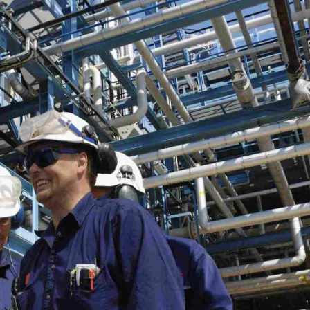
A333
2LPE / 2Tubería
recubierta de LPP
Tubería de acero ASTM
A519
Tubo de acero
galvanizado
Tubería de acero ASTM
A213
Tubos de recubrimiento
interno epoxi
Tubería de acero aleado
ASTM A369
Tubería y accesorios
revestidos de PTFE
Tubería de acero aleado
ASTM A250
Tubería de acero aleado
ASTM A556
Tubería de acero para