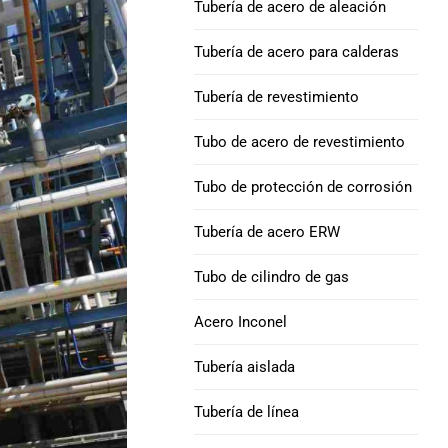
Tubería de acero de aleación
Aleación INCONEL 625
excéntrico
tubo de acero
Tubo de perforación y
Tubería de acero para calderas
collar de perforación
Curva de tubería : acero carbono, acero
Níquel 690 Tubos de
Tubería de revestimiento
aleado y acero inoxidable
acero aleado
Taladro de peso pesado
Tubo de acero de revestimiento
API 5DP
Aleación INCONEL 718
Tubo de protección de corrosión
tubo de acero
Collar de perforación |
Alisar & Espiral
Tubería de acero ERW
Aleación de níquel 825
Tubo de acero
Tubo de revestimiento
Tubo de cilindro de gas
H40 octg
Níquel 800, 800H,
Acero Inconel
800Tubo de aleación HT
CARCASA J55 &
Tubería aislada
TUBERÍA
Tubo de acero de
Tubería de línea
aleación HX
Tubería de
revestimiento K55