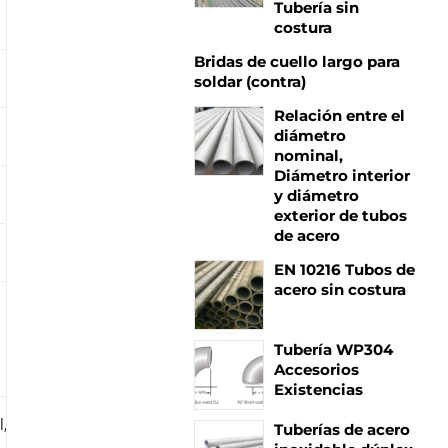
Tubería sin
costura
Bridas de cuello largo para
soldar (contra)
Relación entre el
diámetro
nominal,
Diámetro interior
y diámetro
exterior de tubos
de acero
EN 10216 Tubos de
acero sin costura
Tubería WP304
Accesorios
Existencias
l, Asia meridional y sudoriental,Australia
Tuberías de acero