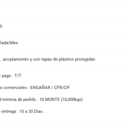
00
elada/Mes
, acoplamiento y con tapas de plástico protegidas
e pago : T/T
os comerciales : ENGAÑAR / CFR/CIF
d mínima de pedido : 10 MONTE (10,000kgs)
 entrega : 10 a 30 Días .