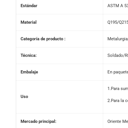
Estándar
ASTM A 53
Material
Q195/Q21
Categoría de producto :
Metalurgia
Técnica:
Soldado/
Embalaje
En paquete
1.Para sum
Uso
2.Para la 
Mercado principal:
Oriente Me