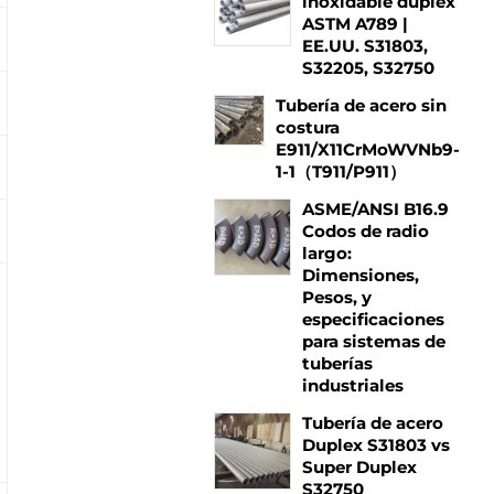
inoxidable dúplex
ASTM A789 |
EE.UU. S31803,
S32205, S32750
Tubería de acero sin
costura
E911/X11CrMoWVNb9-
1-1（T911/P911）
ASME/ANSI B16.9
Codos de radio
largo:
Dimensiones,
Pesos, y
especificaciones
para sistemas de
tuberías
industriales
Tubería de acero
Duplex S31803 vs
Super Duplex
S32750