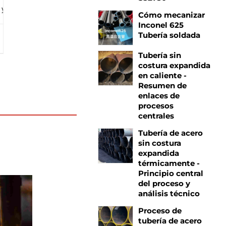
l y reputado, para tubos soldados de acero al carbono y tubos de a
Cómo mecanizar
Inconel 625
Tubería soldada
Tubería sin
costura expandida
en caliente -
Resumen de
enlaces de
procesos
centrales
Tubería de acero
sin costura
expandida
térmicamente -
Principio central
del proceso y
análisis técnico
Proceso de
tubería de acero