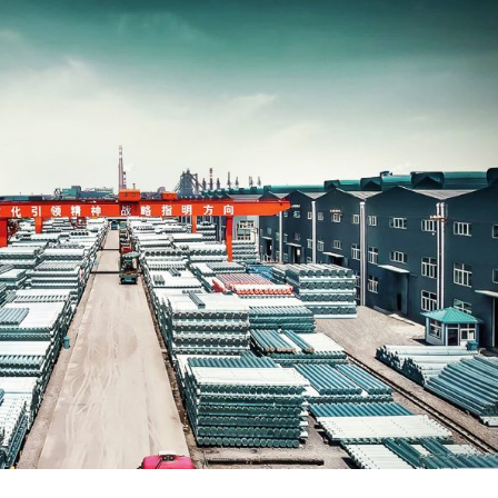
A333
2LPE / 2Tubería
recubierta de LPP
Tubería de acero ASTM
A519
Tubo de acero
galvanizado
Tubería de acero ASTM
A213
Tubos de recubrimiento
interno epoxi
Tubería de acero aleado
ASTM A369
Tubería y accesorios
revestidos de PTFE
Tubería de acero aleado
ASTM A250
Tubería de acero aleado
ASTM A556
Tubería de acero para