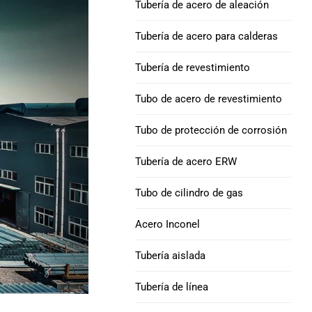
Tubería de acero de aleación
Aleación INCONEL 625
excéntrico
tubo de acero
Tubo de perforación y
Tubería de acero para calderas
collar de perforación
Curva de tubería : acero carbono, acero
Níquel 690 Tubos de
Tubería de revestimiento
aleado y acero inoxidable
acero aleado
Taladro de peso pesado
Tubo de acero de revestimiento
API 5DP
Aleación INCONEL 718
Tubo de protección de corrosión
tubo de acero
Collar de perforación |
Alisar & Espiral
Tubería de acero ERW
Aleación de níquel 825
Tubo de acero
Tubo de revestimiento
Tubo de cilindro de gas
H40 octg
Níquel 800, 800H,
Acero Inconel
800Tubo de aleación HT
CARCASA J55 &
Tubería aislada
TUBERÍA
Tubo de acero de
Tubería de línea
aleación HX
Tubería de
revestimiento K55