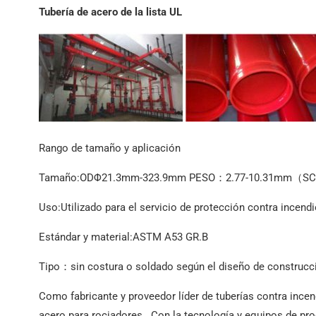
LSAW
Tubería de acero de la lista UL
Tubo de acero A252
EN 10219 Tubo soldado
Rango de tamaño y aplicación
Tamaño:ODΦ21.3mm-323.9mm PESO：2.77-10.31mm（S
Uso:Utilizado para el servicio de protección contra incend
Estándar y material:ASTM A53 GR.B
Tipo：sin costura o soldado según el diseño de construcc
Como fabricante y proveedor líder de tuberías contra ince
acero para rociadores.. Con la tecnología y equipos de p