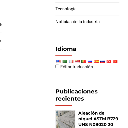
Tecnología
Juntas de cachorro de
carcasa
Noticias de la industria
des mecánicas)
a a la tracción (Mpa)
Límite elástico (Mpa)
Idioma
≥240
Editar traducción
Publicaciones
recientes
Aleación de
níquel ASTM B729
UNS N08020 20