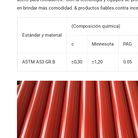
en brindar más comodidad. & productos fiables contra inc
(Composición química)
Estándar y material
c
Minnesota
PAG
ASTM A53 GR.B
≤0,30
≤1,20
0.05