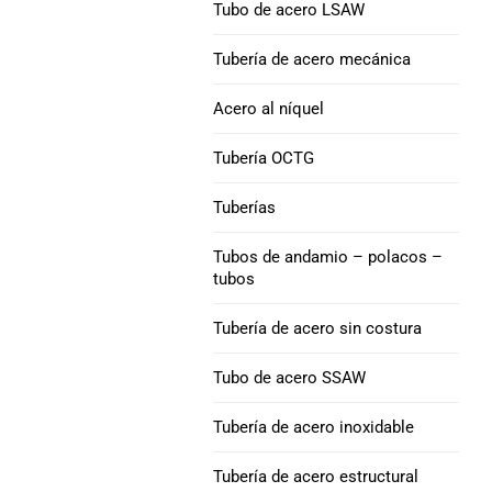
Tubo de acero LSAW
Aleación de níquel 52
Tubo de acero
Tubería de
Tubería de acero mecánica
revestimiento Q125
Níquel 200 Tubo de
Acero al níquel
acero
Tubería de
Tubería OCTG
revestimiento P110
Níquel 201 Tubo de
Tuberías
acero
Tubería de
revestimiento V150
Tubos de andamio – polacos –
Tubo de acero de
tubos
aleación L-605
Tubería de
revestimiento C90
Tubería de acero sin costura
Tubo de acero SSAW
TUBO DE CARCASA
M65
Tubería de acero inoxidable
Acoplamiento de
Tubería de acero estructural
carcasa de tubería