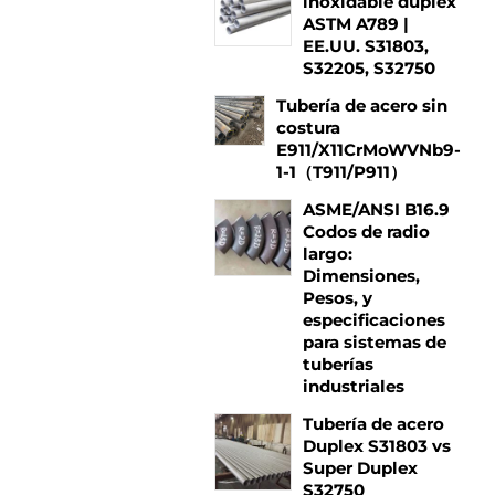
inoxidable dúplex
ASTM A789 |
EE.UU. S31803,
S32205, S32750
Tubería de acero sin
costura
E911/X11CrMoWVNb9-
1-1（T911/P911）
ASME/ANSI B16.9
Codos de radio
largo:
Dimensiones,
Pesos, y
especificaciones
para sistemas de
tuberías
industriales
Tubería de acero
Duplex S31803 vs
Super Duplex
S32750