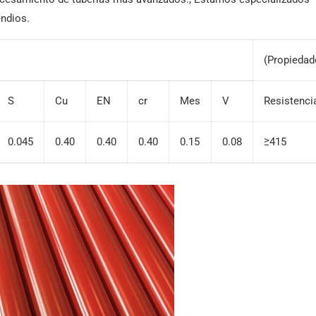
endios.
(Propieda
S
Cu
EN
cr
Mes
V
Resistenci
0.045
0.40
0.40
0.40
0.15
0.08
≥415