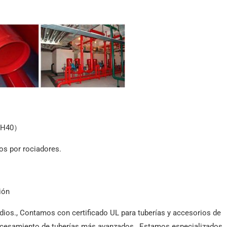
caldera A209
CH40）
ios por rociadores.
ión
ndios., Contamos con certificado UL para tuberías y accesorios de
rocesamiento de tuberías más avanzados., Estamos especializados