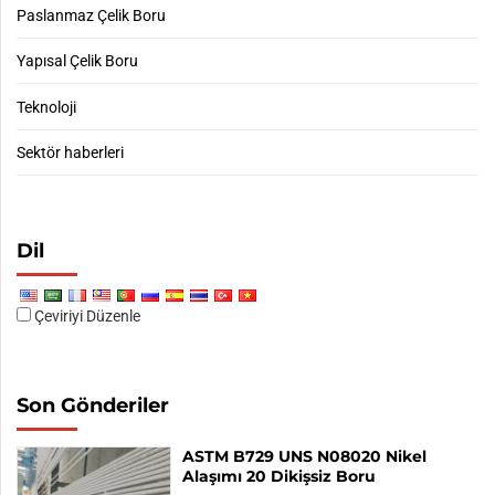
Paslanmaz Çelik Boru
Yapısal Çelik Boru
Teknoloji
Sektör haberleri
Dil
Çeviriyi Düzenle
Son Gönderiler
ASTM B729 UNS N08020 Nikel
Alaşımı 20 Dikişsiz Boru