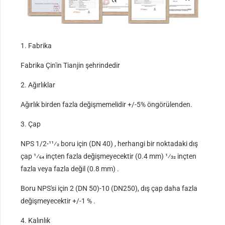
1. Fabrika
Fabrika Çin'in Tianjin şehrindedir
2. Ağırlıklar
Ağırlık birden fazla değişmemelidir +/-5% öngörülenden.
3. Çap
NPS 1/2-11⁄2 boru için (DN 40) , herhangi bir noktadaki dış
çap 1⁄64 inçten fazla değişmeyecektir (0.4 mm) 1⁄32 inçten
fazla veya fazla değil (0.8 mm) .
Boru NPS'si için 2 (DN 50)-10 (DN250), dış çap daha fazla
değişmeyecektir +/-1 % .
4. Kalınlık