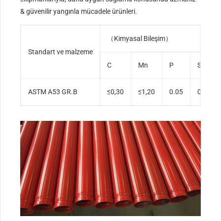
& güvenilir yangınla mücadele ürünleri.
（Kimyasal Bileşim）
Standart ve malzeme
C
Mn
P
S
ASTM A53 GR.B
≤0,30
≤1,20
0.05
0.045