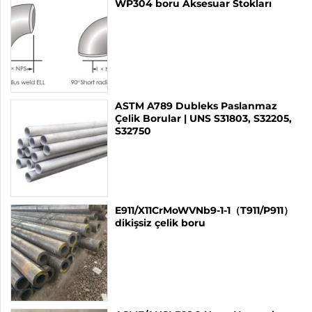
WP304 boru Aksesuar Stokları
ASTM A789 Dubleks Paslanmaz
Çelik Borular | UNS S31803, S32205,
S32750
E911/X11CrMoWVNb9-1-1（T911/P911）
dikişsiz çelik boru