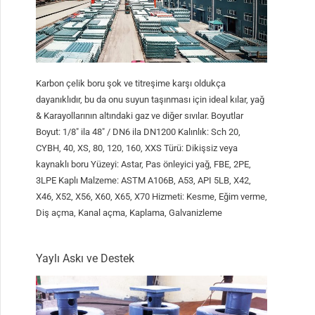
Karbon çelik boru şok ve titreşime karşı oldukça
dayanıklıdır, bu da onu suyun taşınması için ideal kılar, yağ
& Karayollarının altındaki gaz ve diğer sıvılar. Boyutlar
Boyut: 1/8″ ila 48″ / DN6 ila DN1200 Kalınlık: Sch 20,
CYBH, 40, XS, 80, 120, 160, XXS Türü: Dikişsiz veya
kaynaklı boru Yüzeyi: Astar, Pas önleyici yağ, FBE, 2PE,
3LPE Kaplı Malzeme: ASTM A106B, A53, API 5LB, X42,
X46, X52, X56, X60, X65, X70 Hizmeti: Kesme, Eğim verme,
Diş açma, Kanal açma, Kaplama, Galvanizleme
Yaylı Askı ve Destek