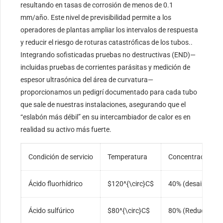
resultando en tasas de corrosión de menos de 0.1
mm/año. Este nivel de previsibilidad permite a los
operadores de plantas ampliar los intervalos de respuesta
y reducir el riesgo de roturas catastróficas de los tubos..
Integrando sofisticadas pruebas no destructivas (END)—
incluidas pruebas de corrientes parásitas y medición de
espesor ultrasónica del área de curvatura—
proporcionamos un pedigrí documentado para cada tubo
que sale de nuestras instalaciones, asegurando que el
“eslabón más débil” en su intercambiador de calor es en
realidad su activo más fuerte.
Condición de servicio
Temperatura
Concentración
Ácido fluorhídrico
$120^{\circ}C$
40% (desaireado)
Ácido sulfúrico
$80^{\circ}C$
80% (Reducir)