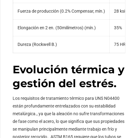
Fuerza de producción (0.2% Compensar, mín.)
28 ksi (195
Elongación en 2 en. (50milímetros) (mín.)
35%
Dureza (Rockwell B.)
75 HRB (Apr
Evolución térmica y
gestión del estrés.
Los requisitos de tratamiento térmico para UNS N04400
están profundamente entrelazados con su estabilidad
metalúrgica., ya que la aleación no sufre transformaciones
de fase como el acero, lo que significa que sus propiedades
se manipulan principalmente mediante trabajo en frío y
posterior recocido.. ASTM B165 requiere que los tubos se