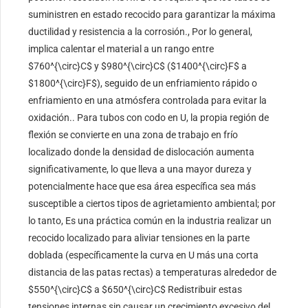
suministren en estado recocido para garantizar la máxima
ductilidad y resistencia a la corrosión., Por lo general,
implica calentar el material a un rango entre
$760^{\circ}C$
y
$980^{\circ}C$
(
$1400^{\circ}F$
a
$1800^{\circ}F$
), seguido de un enfriamiento rápido o
enfriamiento en una atmósfera controlada para evitar la
oxidación.. Para tubos con codo en U, la propia región de
flexión se convierte en una zona de trabajo en frío
localizado donde la densidad de dislocación aumenta
significativamente, lo que lleva a una mayor dureza y
potencialmente hace que esa área específica sea más
susceptible a ciertos tipos de agrietamiento ambiental; por
lo tanto, Es una práctica común en la industria realizar un
recocido localizado para aliviar tensiones en la parte
doblada (específicamente la curva en U más una corta
distancia de las patas rectas) a temperaturas alrededor de
$550^{\circ}C$
a
$650^{\circ}C$
Redistribuir estas
tensiones internas sin causar un crecimiento excesivo del