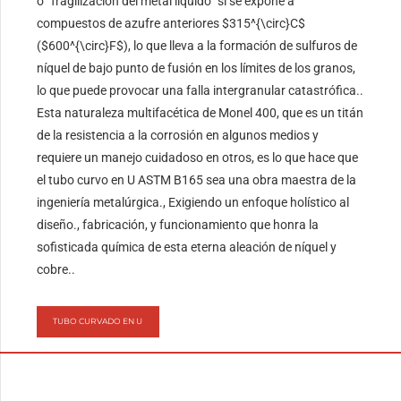
o “fragilización del metal líquido” si se expone a
compuestos de azufre anteriores
$315^{\circ}C$
(
$600^{\circ}F$
), lo que lleva a la formación de sulfuros de
níquel de bajo punto de fusión en los límites de los granos,
lo que puede provocar una falla intergranular catastrófica..
Esta naturaleza multifacética de Monel 400, que es un titán
de la resistencia a la corrosión en algunos medios y
requiere un manejo cuidadoso en otros, es lo que hace que
el tubo curvo en U ASTM B165 sea una obra maestra de la
ingeniería metalúrgica., Exigiendo un enfoque holístico al
diseño., fabricación, y funcionamiento que honra la
sofisticada química de esta eterna aleación de níquel y
cobre..
TUBO CURVADO EN U