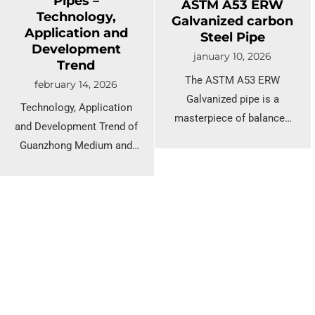
Pipes –
ASTM A53 ERW
assistance, custom
Technology,
Galvanized carbon
inquiries, or to request a
Application and
Steel Pipe
formal quotation, please
Development
january 10, 2026
contact our engineering
Trend
The ASTM A53 ERW
sales team.
february 14, 2026
Galvanized pipe is a
Technology, Application
masterpiece of balanced
and Development Trend of
engineering—efficient to
Guanzhong Medium and
produce, high in
High Frequency Heat-
performance, and
Expanded Seamless Steel
incredibly durable. By
Pipes
adhering to the most
rigorous interpretations of
the ASTM standard and
surpassing international
benchmarks like JIS and
EN, our company delivers a