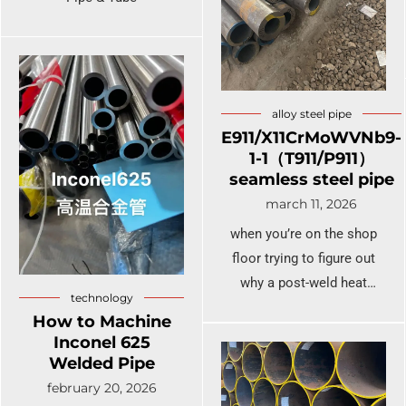
LSAW
Tubo de aço A252
EN 10219 Tubo
alloy steel pipe
soldado
E911/X11CrMoWVNb9-
1-1（T911/P911）
seamless steel pipe
march 11, 2026
when you’re on the shop
floor trying to figure out
why a post-weld heat
technology
treatment (PWHT) cycle is
How to Machine
causing a headache. We’re
Inconel 625
going deep into E911, also
Welded Pipe
known by its EN
february 20, 2026
designation