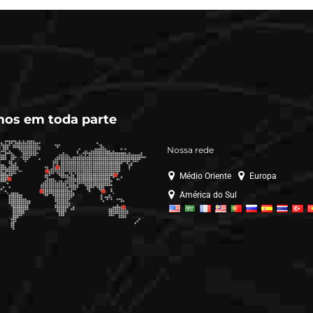
protected against the
elements, and certified to
the world’s most
demanding standards.
os em toda parte
Nossa rede
Médio Oriente
Europa
América do Sul