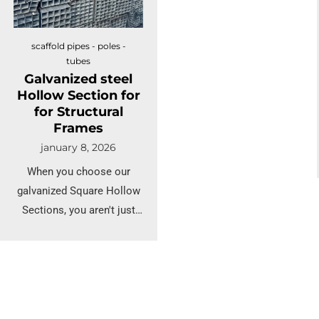
Applications and Quality
Control
scaffold pipes - poles -
tubes
Galvanized steel
Hollow Section for
for Structural
Frames
january 8, 2026
When you choose our
galvanized Square Hollow
Sections, you aren't just
buying steel; you are
investing in a structural
foundation that is
scientifically optimized for
strength, chemically