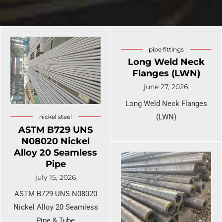
aço sem costura
Tubos de caldeira sem costura
Tubo de aço LSAW
Tubos de aço
ASTM A192
mecânicos
pipe fittings
Tubo de aço SAWL
Long Weld Neck
Tubo mecânico sem costura ASTM
Flanges (LWN)
Tubos de cilindro de
A519
Tubos de aço LSA
alta pressão
june 27, 2026
Tubo de aço SAWH
Long Weld Neck Flanges
Tubo sem costura
(LWN)
nickel steel
para cilindro de gás
Tubo de aço SSAW
ASTM B729 UNS
N08020 Nickel
Alloy 20 Seamless
Tubo DSAW
Pipe
Tubo soldado em
july 15, 2026
espiral
ASTM B729 UNS N08020
Nickel Alloy 20 Seamless
Tubo de aço A53
Pipe & Tube