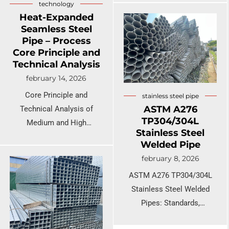
technology
not just about material
cycling, and internal
Heat-Expanded
cost. This technical
pressure loading.
Seamless Steel
comparison, grounded in
Pipe – Process
thirty years of field
Core Principle and
experience, uses real
Technical Analysis
failure cases to show you:
february 14, 2026
choose wrong, and the
Core Principle and
stainless steel pipe
price is far more than just
ASTM A276
Technical Analysis of
money.
TP304/304L
Medium and High
Stainless Steel
Frequency Heat-Expanded
Welded Pipe
Seamless Steel Pipe
february 8, 2026
Process
ASTM A276 TP304/304L
Stainless Steel Welded
Pipes: Standards,
Properties, Manufacturing,