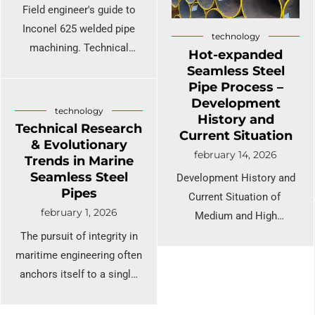
Field engineer's guide to
X11CrMoWVNb9-1-1, and
Inconel 625 welded pipe
technology
its ASME siblings T91
machining. Technical
Hot-expanded
(tube) and P91 (pipe).
parameters, tool wear
Seamless Steel
analysis, and practical
Pipe Process –
Development
solutions for seamless
technology
History and
processing of nickel alloy
Technical Research
Current Situation
625.
& Evolutionary
february 14, 2026
Trends in Marine
Seamless Steel
Development History and
Pipes
Current Situation of
february 1, 2026
Medium and High
Frequency Heat-Expanded
The pursuit of integrity in
Seamless Steel Pipe
maritime engineering often
Process
anchors itself to a single,
critical component: the
seamless steel pipe. To