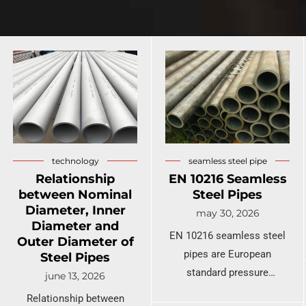
CWC
A333
L
t
2LPE / 2Tubo
Tubo de aço ASTM
revestido de LPP
A519
N
l
Tubo de aço
Tubo de aço ASTM
W
galvanizado
A213
L
t
Tubos de
Tubo de aço de liga
technology
seamless steel pipe
revestimento interno
ASTM A369
L
Relationship
EN 10216 Seamless
epóxi
T
between Nominal
Steel Pipes
Tubo de aço de liga
Diameter, Inner
may 30, 2026
Tubo e conexão
ASTM A250
N
Diameter and
EN 10216 seamless steel
revestidos de PTFE
8
Outer Diameter of
pipes are European
Tubo de aço de liga
Steel Pipes
ASTM A556
T
standard pressure
june 13, 2026
H
equipment tubes
Relationship between
Tubo de caldeira de