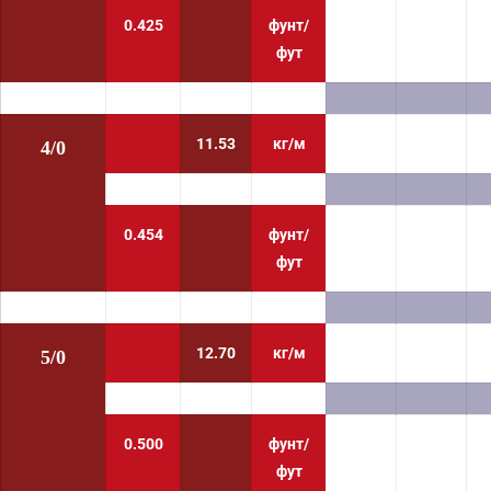
0.425
фунт/
фут
11.53
кг/м
4/0
0.454
фунт/
фут
12.70
кг/м
5/0
0.500
фунт/
фут