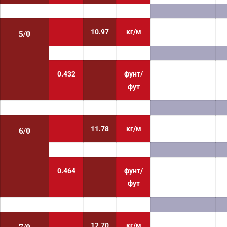
10.97
кг/м
5/0
0.432
фунт/
фут
11.78
кг/м
6/0
0.464
фунт/
фут
12.70
кг/м