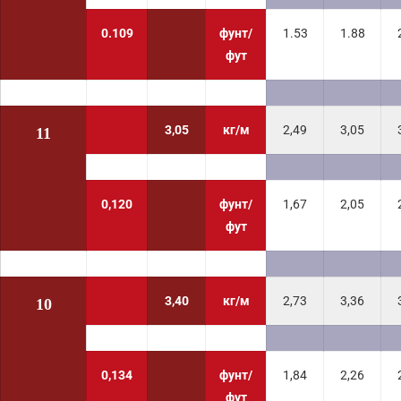
0.109
фунт/
1.53
1.88
фут
3,05
кг/м
2,49
3,05
11
0,120
фунт/
1,67
2,05
фут
3,40
кг/м
2,73
3,36
10
0,134
фунт/
1,84
2,26
фут