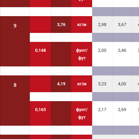
3,76
кг/м
2,98
3,67
9
0,148
фунт/
2,00
2,46
фут
4,19
кг/м
3,23
4,00
8
0,165
фунт/
2,17
2,69
фут