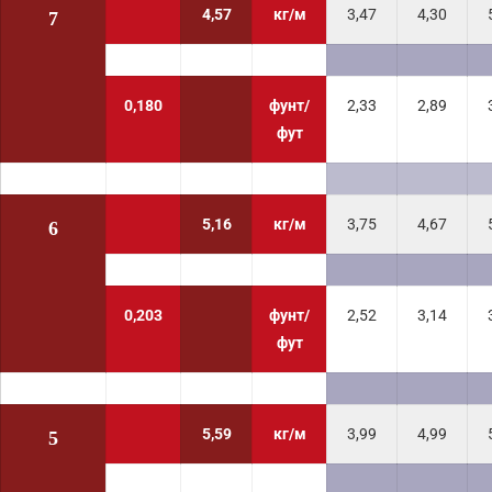
4,57
кг/м
3,47
4,30
7
0,180
фунт/
2,33
2,89
фут
5,16
кг/м
3,75
4,67
6
0,203
фунт/
2,52
3,14
фут
5,59
кг/м
3,99
4,99
5