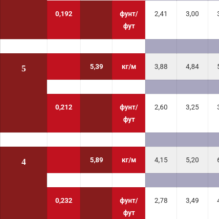
0,192
фунт/
2,41
3,00
фут
5,39
кг/м
3,88
4,84
5
0,212
фунт/
2,60
3,25
фут
5,89
кг/м
4,15
5,20
4
0,232
фунт/
2,78
3,49
фут