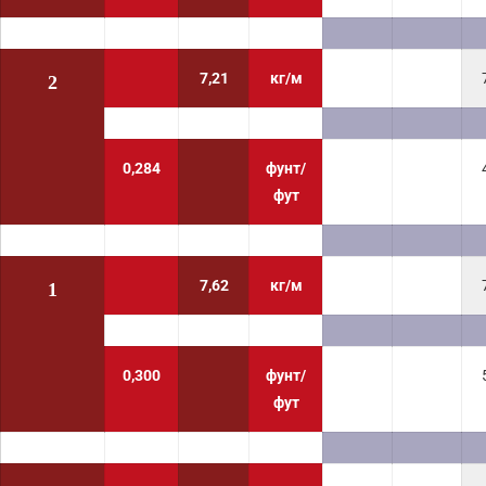
7,21
кг/м
2
0,284
фунт/
фут
7,62
кг/м
1
0,300
фунт/
фут