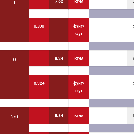
7,62
кг/м
1
0,300
фунт/
фут
8.24
кг/м
0
0.324
фунт/
фут
8.84
кг/м
2/0