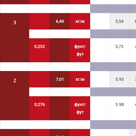
6,40
кг/м
5,54
3
0,252
фунт/
3,72
фут
7,01
кг/м
5.93
2
0,276
фунт/
3.98
фут