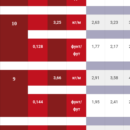
3,25
кг/м
2,63
3,23
10
0,128
фунт/
1,77
2,17
фут
3,66
кг/м
2,91
3,58
9
0,144
фунт/
1,95
2,41
фут