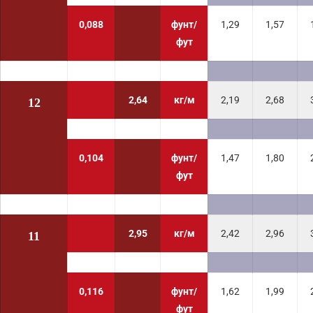
0,088
фунт/
1,29
1,57
фут
2,64
кг/м
2,19
2,68
12
0,104
фунт/
1,47
1,80
фут
2,95
кг/м
2,42
2,96
11
0,116
фунт/
1,62
1,99
фут