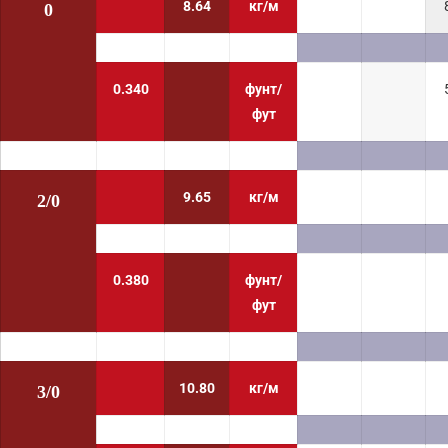
8.64
кг/м
0
0.340
фунт/
фут
9.65
кг/м
2/0
0.380
фунт/
фут
10.80
кг/м
3/0