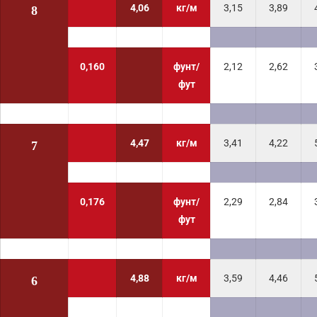
4,06
кг/м
3,15
3,89
8
0,160
фунт/
2,12
2,62
фут
4,47
кг/м
3,41
4,22
7
0,176
фунт/
2,29
2,84
фут
4,88
кг/м
3,59
4,46
6