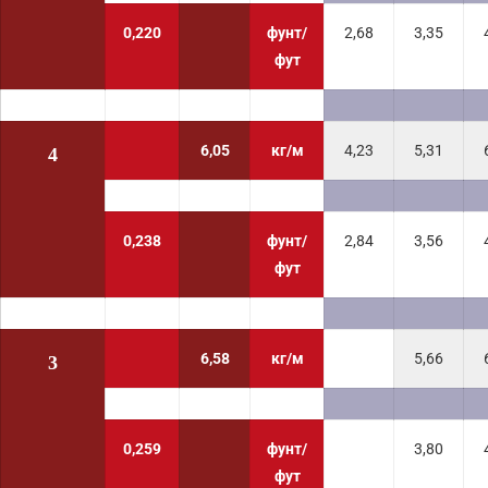
0,220
фунт/
2,68
3,35
фут
6,05
кг/м
4,23
5,31
4
0,238
фунт/
2,84
3,56
фут
6,58
кг/м
5,66
3
0,259
фунт/
3,80
фут