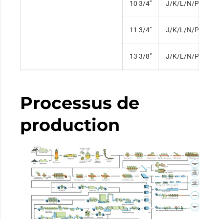
10 3/4″
J/K/L/N/P
S
11 3/4″
J/K/L/N/P
S
13 3/8″
J/K/L/N/P
S
Processus de
production