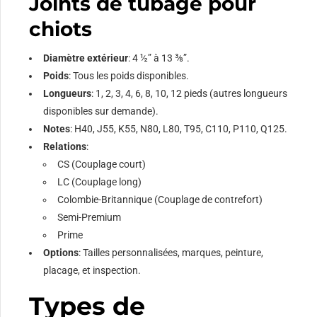
Joints de tubage pour
chiots
Diamètre extérieur
: 4 ½” à 13 ⅜”.
Poids
: Tous les poids disponibles.
Longueurs
: 1, 2, 3, 4, 6, 8, 10, 12 pieds (autres longueurs
disponibles sur demande).
Notes
: H40, J55, K55, N80, L80, T95, C110, P110, Q125.
Relations
:
CS (Couplage court)
LC (Couplage long)
Colombie-Britannique (Couplage de contrefort)
Semi-Premium
Prime
Options
: Tailles personnalisées, marques, peinture,
placage, et inspection.
Types de