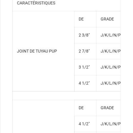
CARACTÉRISTIQUES
DE
GRADE
T
2 3/8″
J/K/L/N/P
N
JOINT DE TUYAU PUP
2 7/8″
J/K/L/N/P
N
3 1/2″
J/K/L/N/P
N
4 1/2″
J/K/L/N/P
N
DE
GRADE
T
4 1/2″
J/K/L/N/P
L