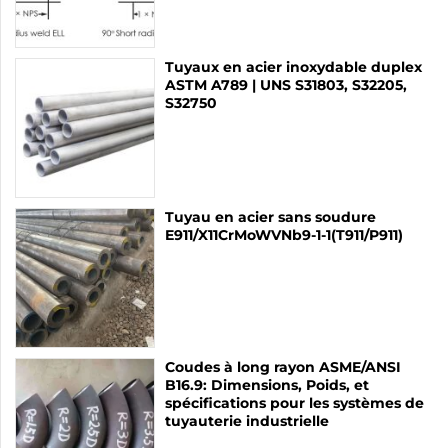
Tuyaux en acier inoxydable duplex
ASTM A789 | UNS S31803, S32205,
S32750
Tuyau en acier sans soudure
E911/X11CrMoWVNb9-1-1(T911/P911)
Coudes à long rayon ASME/ANSI
B16.9: Dimensions, Poids, et
spécifications pour les systèmes de
tuyauterie industrielle