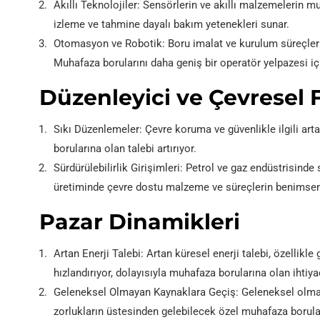
Akıllı Teknolojiler: Sensörlerin ve akıllı malzemelerin 
izleme ve tahmine dayalı bakım yetenekleri sunar.
Otomasyon ve Robotik: Boru imalat ve kurulum süreçlerin
Muhafaza borularını daha geniş bir operatör yelpazesi içi
Düzenleyici ve Çevresel 
Sıkı Düzenlemeler: Çevre koruma ve güvenlikle ilgili art
borularına olan talebi artırıyor.
Sürdürülebilirlik Girişimleri: Petrol ve gaz endüstrisin
üretiminde çevre dostu malzeme ve süreçlerin benimsen
Pazar Dinamikleri
Artan Enerji Talebi: Artan küresel enerji talebi, özellik
hızlandırıyor, dolayısıyla muhafaza borularına olan ihtiyac
Geleneksel Olmayan Kaynaklara Geçiş: Geleneksel olmayan
zorlukların üstesinden gelebilecek özel muhafaza boruları