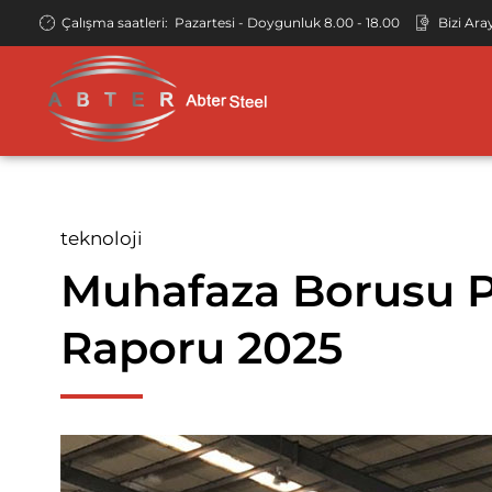
Çalışma saatleri:
Pazartesi - Doygunluk 8.00 - 18.00
Bizi Ara
teknoloji
Dikişsiz Borular
API 5L Dikişsiz Çelik Boru Hattı
İskele Boruları – Direkler
API 5L ER
Muhafaza Borusu P
Yapısal Dikişsiz Boru
ASTM A106 Dikişsiz Çelik Boru
ERW Çelik Boru
ASTM A178
Raporu 2025
Kazan Çelik Boruları
ASTM A53 Dikişsiz Çelik Boru
EFW Çelik Boru
İÇİNDE 10
Dikişsiz Çelik Sıvı
ASTM A335 Alaşımlı Çelik Boru
HFI Çelik Boru
ASTM A252
Borusu
ASTM A192 Dikişsiz Kazan Boruları
HFW Çelik Boru
İÇİNDE 10
Mekanik Çelik Borular