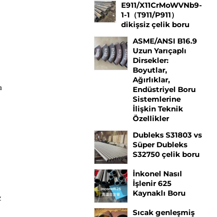
E911/X11CrMoWVNb9-
1-1（T911/P911）
dikişsiz çelik boru
ASME/ANSI B16.9
Uzun Yarıçaplı
Dirsekler:
Boyutlar,
Ağırlıklar,
a
Endüstriyel Boru
Sistemlerine
İlişkin Teknik
Özellikler
Dubleks S31803 vs
Süper Dubleks
S32750 çelik boru
İnkonel Nasıl
İşlenir 625
Kaynaklı Boru
z
Sıcak genleşmiş