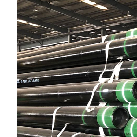
ASTM A519 Dikişsiz Mekanik Boru
LSAW Çelik Boru
Yüksek Basınçlı Silindir
Boruları
SAWL Çelik Boru
Gaz Tüpü Dikişsiz Boru
LSAW çelik borular
SAWH Çelik Boru
SSAW Çelik Boru
DSAW Boru
Spiral Kaynaklı Boru
A53 LSAW Çelik Boru
A252 Çelik Boru