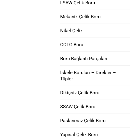
V150 Muhafaza Borusu
LSAW Çelik Boru
Nikel 200 Çelik Boru
Mekanik Çelik Boru
C90 Muhafaza Borusu
Nikel 201 Çelik Boru
Nikel Çelik
M65 MUHAFAZA
Alaşım L-605 Çelik Boru
BORUSU
OCTG Boru
Boru Muhafaza Kaplini
Boru Bağlantı Parçaları
Muhafaza Yavru
İskele Boruları – Direkler –
Tüpler
Eklemleri
Dikişsiz Çelik Boru
SSAW Çelik Boru
Paslanmaz Çelik Boru
Yapısal Çelik Boru