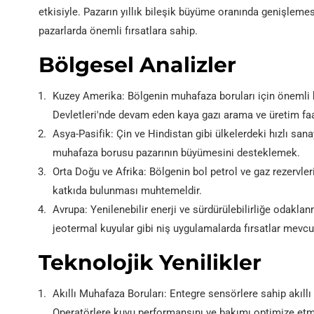
etkisiyle. Pazarın yıllık bileşik büyüme oranında genişlem
pazarlarda önemli fırsatlara sahip.
Bölgesel Analizler
Kuzey Amerika: Bölgenin muhafaza boruları için önemli 
Devletleri'nde devam eden kaya gazı arama ve üretim faal
Asya-Pasifik: Çin ve Hindistan gibi ülkelerdeki hızlı san
muhafaza borusu pazarının büyümesini desteklemek.
Orta Doğu ve Afrika: Bölgenin bol petrol ve gaz rezervl
katkıda bulunması muhtemeldir.
Avrupa: Yenilenebilir enerji ve sürdürülebilirliğe odakl
jeotermal kuyular gibi niş uygulamalarda fırsatlar mevcu
Teknolojik Yenilikler
Akıllı Muhafaza Boruları: Entegre sensörlere sahip akıl
Operatörlere kuyu performansını ve bakımı optimize etme