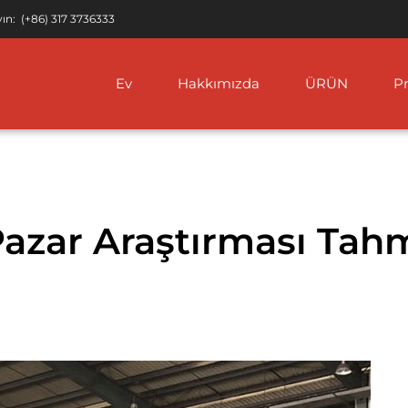
yın:
(+86) 317 3736333
Ev
Hakkımızda
ÜRÜN
Pr
Our Clients
W Boru Hattı
FBE Kaplamalı Boru
ASTM A312 Paslanmaz Çelik 
ASTM A333 Çelik Boru
azar Araştırması Tah
 ERW Çelik Boru
IPN8710 Korozyon
ASTM A778 Paslanmaz Çelik 
ASTM A335 Alaşımlı
Önleyici Çelik Boru
Çelik Borular
219 ERW Boru
ASTM A268 Paslanmaz Çelik
3LPE / 3LPP Kaplamalı
ASTM A335 Alaşımlı
Boru
Çelik Boru
 ERW Çelik Boru
ASTM A632 Paslanmaz Çelik
Beton Ağırlığı
ASTM A333 Çelik Boru
217 ERW Çelik Boru
ASTM A358 Paslanmaz Çelik
Kaplamalı Boru CWC