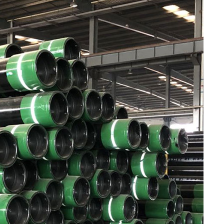
ASTM A519 Çelik Boru
2LPE / 2LPP Kaplamalı
Boru
ASTM A213 Çelik Boru
Galvanizli Çelik Boru
ASTM A369 Alaşımlı
Çelik Boru
Epoksi İç Kaplama
Boruları
ASTM A250 Alaşımlı
Çelik Boru
PTFE Kaplı Boru ve Ek
Parçaları
ASTM A556 Alaşımlı
Çelik Boru
A209 Çelik Kazan
Borusu