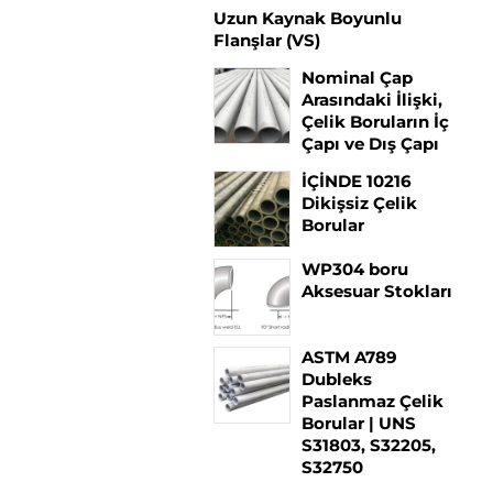
Uzun Kaynak Boyunlu
Flanşlar (VS)
Nominal Çap
Arasındaki İlişki,
Çelik Boruların İç
Çapı ve Dış Çapı
İÇİNDE 10216
Dikişsiz Çelik
Borular
WP304 boru
Aksesuar Stokları
ASTM A789
Dubleks
Paslanmaz Çelik
Borular | UNS
S31803, S32205,
S32750