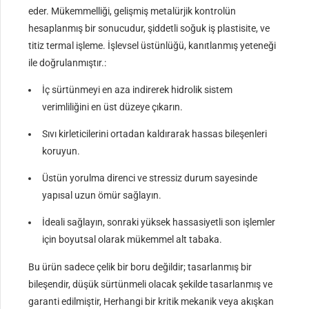
eder. Mükemmelliği, gelişmiş metalürjik kontrolün
hesaplanmış bir sonucudur, şiddetli soğuk iş plastisite, ve
titiz termal işleme. İşlevsel üstünlüğü, kanıtlanmış yeteneği
ile doğrulanmıştır.:
İç sürtünmeyi en aza indirerek hidrolik sistem
verimliliğini en üst düzeye çıkarın.
Sıvı kirleticilerini ortadan kaldırarak hassas bileşenleri
koruyun.
Üstün yorulma direnci ve stressiz durum sayesinde
yapısal uzun ömür sağlayın.
İdeali sağlayın, sonraki yüksek hassasiyetli son işlemler
için boyutsal olarak mükemmel alt tabaka.
Bu ürün sadece çelik bir boru değildir; tasarlanmış bir
bileşendir, düşük sürtünmeli olacak şekilde tasarlanmış ve
garanti edilmiştir, Herhangi bir kritik mekanik veya akışkan