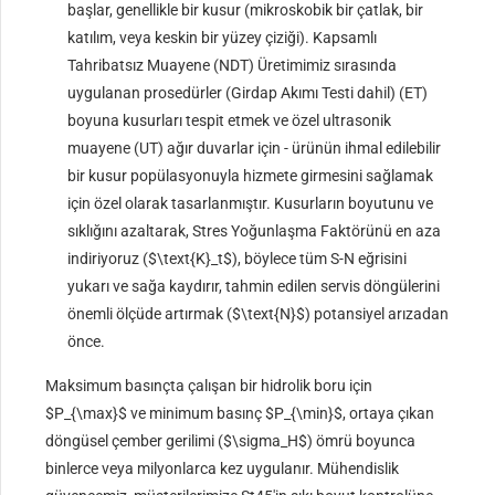
başlar, genellikle bir kusur (mikroskobik bir çatlak, bir
katılım, veya keskin bir yüzey çiziği). Kapsamlı
Tahribatsız Muayene (NDT) Üretimimiz sırasında
uygulanan prosedürler (Girdap Akımı Testi dahil) (ET)
boyuna kusurları tespit etmek ve özel ultrasonik
muayene (UT) ağır duvarlar için - ürünün ihmal edilebilir
bir kusur popülasyonuyla hizmete girmesini sağlamak
için özel olarak tasarlanmıştır. Kusurların boyutunu ve
sıklığını azaltarak, Stres Yoğunlaşma Faktörünü en aza
indiriyoruz (
$\text{K}_t$
), böylece tüm S-N eğrisini
yukarı ve sağa kaydırır, tahmin edilen servis döngülerini
önemli ölçüde artırmak (
$\text{N}$
) potansiyel arızadan
önce.
Maksimum basınçta çalışan bir hidrolik boru için
$P_{\max}$
ve minimum basınç
$P_{\min}$
, ortaya çıkan
döngüsel çember gerilimi (
$\sigma_H$
) ömrü boyunca
binlerce veya milyonlarca kez uygulanır. Mühendislik