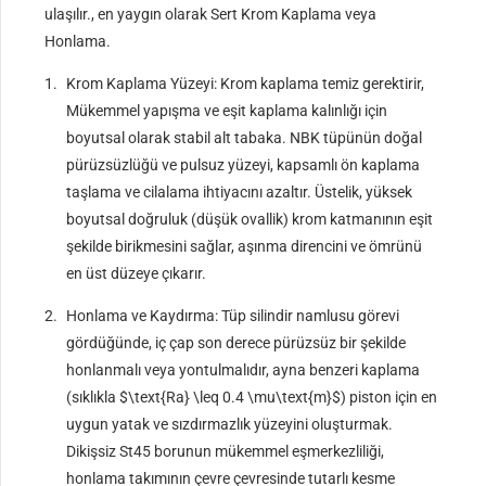
ulaşılır., en yaygın olarak Sert Krom Kaplama veya
Honlama.
Krom Kaplama Yüzeyi: Krom kaplama temiz gerektirir,
Mükemmel yapışma ve eşit kaplama kalınlığı için
boyutsal olarak stabil alt tabaka. NBK tüpünün doğal
pürüzsüzlüğü ve pulsuz yüzeyi, kapsamlı ön kaplama
taşlama ve cilalama ihtiyacını azaltır. Üstelik, yüksek
boyutsal doğruluk (düşük ovallik) krom katmanının eşit
şekilde birikmesini sağlar, aşınma direncini ve ömrünü
en üst düzeye çıkarır.
Honlama ve Kaydırma: Tüp silindir namlusu görevi
gördüğünde, iç çap son derece pürüzsüz bir şekilde
honlanmalı veya yontulmalıdır, ayna benzeri kaplama
(sıklıkla
$\text{Ra} \leq 0.4 \mu\text{m}$
) piston için en
uygun yatak ve sızdırmazlık yüzeyini oluşturmak.
Dikişsiz St45 borunun mükemmel eşmerkezliliği,
honlama takımının çevre çevresinde tutarlı kesme