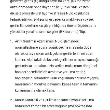
gösteren grafik (S) döngü sayısına karşı (N) malzeme
arızalanmadan önce dayanabilir. Çünkü St45 kalitesi
dikişsiz prosesle üretiliyor ve stressiz NBK koşulunda
tedarik ediliyor, S-N eğrisi, eşdeğer kaynaklı veya yüksek
gerilimli modellerle karşılaştırıldığında önemli ölçüde daha
yüksek bir yorulma sınırı sergiler (BK durumu) Tüp.
Artık Gerilimin Azaltılması: NBK işlemindeki
normalleştirme adımı, soğuk çekme sırasında doğal
olarak ortaya çıkan artık çekme gerilimlerini ortadan
kaldırır. Aksi takdirde bu artık gerilimler çalışma kasnağı
gerilimini artıracaktır., İzin verilen maksimum döngüsel
basıncı önemli ölçüde azaltır ve yorulma çatlağı
başlangıcını hızlandırır. NBK koşulunun gerilimsiz yapısı,
malzemenin yorulma dayanımı kapasitesinin tamamını
kullanmasına olanak tanır.
Kusur Kontrolü ve Gerilim Konsantrasyonu: Yorulma
hatası her zaman bir stres yoğunlaşma noktasında