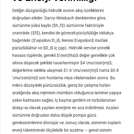
Deliğin düzgünlüğü hidrolik sıvının akış özelliklerini
doğrudan etkiler. Darcy-Weisbach denklemine göre,
sürtünme yükü kaybı (
$h_f$
) sürtünme faktörüyle
orantılıdır (
$f$
), kendisi de göreceli pürüzlülüğe oldukça
bağımlıdır (
$\epsilon/D_i$
, Neresi
$\epsilon$
mutlak
pürüzlülüktür ve
$D_i$
iç çap). Hidrolik servise yönelik
hassas tüplerde, gerekli
$\text{Ra}$
değer genellikle çok
altına düşecek şekilde tasarlanmıştır
$4 \mu\text{m}$
,
değerlerine sıklıkla ulaşmak
$1.6 \mu\text{m}$
hatta
$0.8
\mu\text{m}$
son honlama veya cilalamadan sonra. Bu
mikro düzeydeki pürüzsüzlük, geniş bir çalışma hızları
aralığında akış rejiminin mümkün olduğunca laminer yapıya
yakın kalmasını sağlar, İç kayma gerilimi ve türbülanstan
dolayı ısı olarak yayılan enerjinin en aza indirilmesi. Azalan
sürtünme doğrudan daha düşük pompa gücü
gereksinimlerine dönüşür ve, sonuç olarak, sistemin toplam
enerji tüketiminde ölçülebilir bir azalma — genel sistem