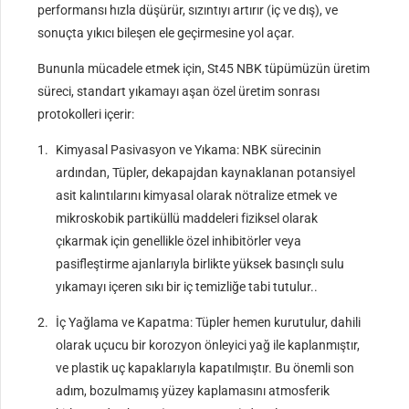
performansı hızla düşürür, sızıntıyı artırır (iç ve dış), ve
sonuçta yıkıcı bileşen ele geçirmesine yol açar.
Bununla mücadele etmek için, St45 NBK tüpümüzün üretim
süreci, standart yıkamayı aşan özel üretim sonrası
protokolleri içerir:
Kimyasal Pasivasyon ve Yıkama: NBK sürecinin
ardından, Tüpler, dekapajdan kaynaklanan potansiyel
asit kalıntılarını kimyasal olarak nötralize etmek ve
mikroskobik partiküllü maddeleri fiziksel olarak
çıkarmak için genellikle özel inhibitörler veya
pasifleştirme ajanlarıyla birlikte yüksek basınçlı sulu
yıkamayı içeren sıkı bir iç temizliğe tabi tutulur..
İç Yağlama ve Kapatma: Tüpler hemen kurutulur, dahili
olarak uçucu bir korozyon önleyici yağ ile kaplanmıştır,
ve plastik uç kapaklarıyla kapatılmıştır. Bu önemli son
adım, bozulmamış yüzey kaplamasını atmosferik