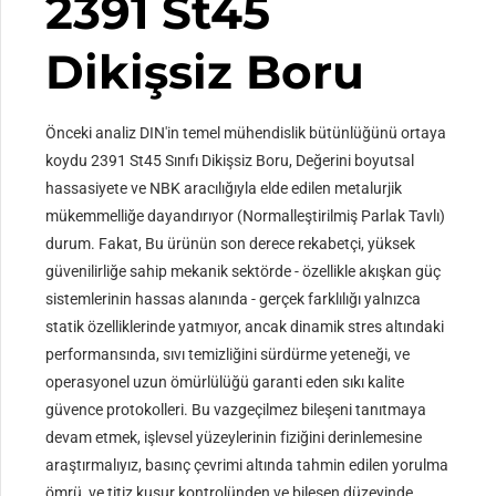
2391 St45
Dikişsiz Boru
Önceki analiz DIN'in temel mühendislik bütünlüğünü ortaya
koydu 2391 St45 Sınıfı Dikişsiz Boru, Değerini boyutsal
hassasiyete ve NBK aracılığıyla elde edilen metalurjik
mükemmelliğe dayandırıyor (Normalleştirilmiş Parlak Tavlı)
durum. Fakat, Bu ürünün son derece rekabetçi, yüksek
güvenilirliğe sahip mekanik sektörde - özellikle akışkan güç
sistemlerinin hassas alanında - gerçek farklılığı yalnızca
statik özelliklerinde yatmıyor, ancak dinamik stres altındaki
performansında, sıvı temizliğini sürdürme yeteneği, ve
operasyonel uzun ömürlülüğü garanti eden sıkı kalite
güvence protokolleri. Bu vazgeçilmez bileşeni tanıtmaya
devam etmek, işlevsel yüzeylerinin fiziğini derinlemesine
araştırmalıyız, basınç çevrimi altında tahmin edilen yorulma
ömrü, ve titiz kusur kontrolünden ve bileşen düzeyinde