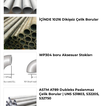
İÇİNDE 10216 Dikişsiz Çelik Borular
WP304 boru Aksesuar Stokları
ASTM A789 Dubleks Paslanmaz
Çelik Borular | UNS S31803, S32205,
S32750