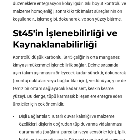
düzeneklere entegrasyon kolaylığıdır. Sıkı boyut kontrolü ve
malzeme homojenliği, sonraki kritik imalat süreçlerinin ön
koşullarıdır., işleme gibi, dokunarak, ve son yüzey bitirme.
St45'in İşlenebilirliği ve
Kaynaklanabilirliği
Kontrollü düşük karbonlu, St45 çeliğinin orta manganez
kimyası mükemmel İşlenebilirlik sağlar. Delme sırasında
aşırı takım aşınmasını önleyecek kadar sünektir, dokunarak
(montaj noktaları veya bağlantılar için), ve dönüyor, yine de
temiz bir ortam sağlayacak kadar sert, keskin kesme
yüzeyi. Bu denge, tüpü karmaşık bileşenlere entegre eden
üreticiler için çok önemlidir.:
Dişli Bağlantılar: Tutarlı duvar kalınlığı ve malzeme
özellikleri, dişlerin doğrudan tüp duvarına vidalanması
durumunda (bağlantı parçaları veya sensörler için), iplik
kökü mukavemeti aynıdır, Düzensiz gerilim dağılımını ve