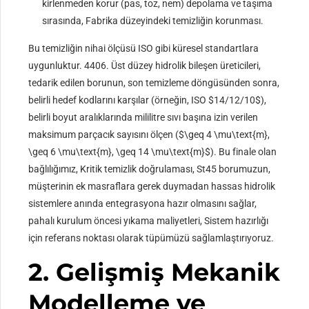
kirlenmeden korur (pas, toz, nem) depolama ve taşıma
sırasında, Fabrika düzeyindeki temizliğin korunması.
Bu temizliğin nihai ölçüsü ISO gibi küresel standartlara
uygunluktur. 4406. Üst düzey hidrolik bileşen üreticileri,
tedarik edilen borunun, son temizleme döngüsünden sonra,
belirli hedef kodlarını karşılar (örneğin, ISO
$14/12/10$
),
belirli boyut aralıklarında mililitre sıvı başına izin verilen
maksimum parçacık sayısını ölçen (
$\geq 4 \mu\text{m},
\geq 6 \mu\text{m}, \geq 14 \mu\text{m}$
). Bu finale olan
bağlılığımız, Kritik temizlik doğrulaması, St45 borumuzun,
müşterinin ek masraflara gerek duymadan hassas hidrolik
sistemlere anında entegrasyona hazır olmasını sağlar,
pahalı kurulum öncesi yıkama maliyetleri, Sistem hazırlığı
için referans noktası olarak tüpümüzü sağlamlaştırıyoruz.
2. Gelişmiş Mekanik
Modelleme ve