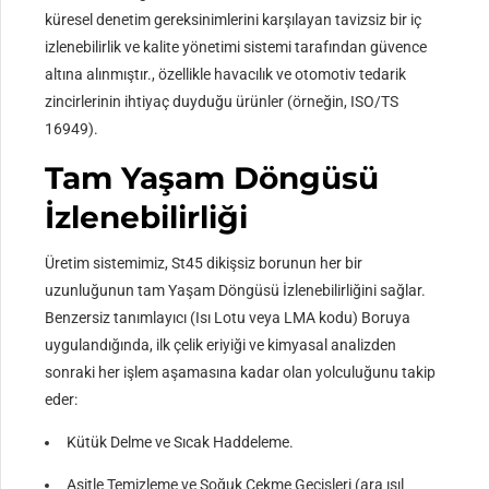
küresel denetim gereksinimlerini karşılayan tavizsiz bir iç
izlenebilirlik ve kalite yönetimi sistemi tarafından güvence
altına alınmıştır., özellikle havacılık ve otomotiv tedarik
zincirlerinin ihtiyaç duyduğu ürünler (örneğin, ISO/TS
16949).
Tam Yaşam Döngüsü
İzlenebilirliği
Üretim sistemimiz, St45 dikişsiz borunun her bir
uzunluğunun tam Yaşam Döngüsü İzlenebilirliğini sağlar.
Benzersiz tanımlayıcı (Isı Lotu veya LMA kodu) Boruya
uygulandığında, ilk çelik eriyiği ve kimyasal analizden
sonraki her işlem aşamasına kadar olan yolculuğunu takip
eder:
Kütük Delme ve Sıcak Haddeleme.
Asitle Temizleme ve Soğuk Çekme Geçişleri (ara ısıl