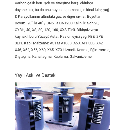
Karbon çelik boru şok ve titreşime karşı oldukça
dayanıklıdır, bu da onu suyun taşınması için ideal kılar, yağ
& Karayollarının altındaki gaz ve diğer sıvılar. Boyutlar
Boyut: 1/8″ ila 48″ / DN6 ila DN1200 Kalınlık: Sch 20,
CYBH, 40, XS, 80, 120, 160, XXS Türü: Dikişsiz veya
kaynaklı boru Yüzeyi: Astar, Pas önleyici yağ, FBE, 2PE,
3LPE Kaplı Malzeme: ASTM A106B, A53, API 5LB, X42,
X46, X52, X56, X60, X65, X70 Hizmeti: Kesme, Eğim verme,
Diş açma, Kanal açma, Kaplama, Galvanizleme
Yaylı Askı ve Destek