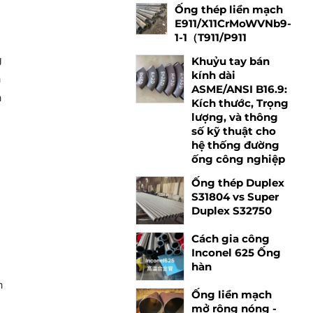
Ống thép liền mạch
E911/X11CrMoWVNb9-
1-1（T911/P911
g
Khuỷu tay bán
kính dài
h
ASME/ANSI B16.9:
h
Kích thước, Trọng
lượng, và thông
số kỹ thuật cho
hệ thống đường
ống công nghiệp
Ống thép Duplex
S31804 vs Super
Duplex S32750
Cách gia công
Inconel 625 Ống
hàn
n
Ống liền mạch
mở rộng nóng -