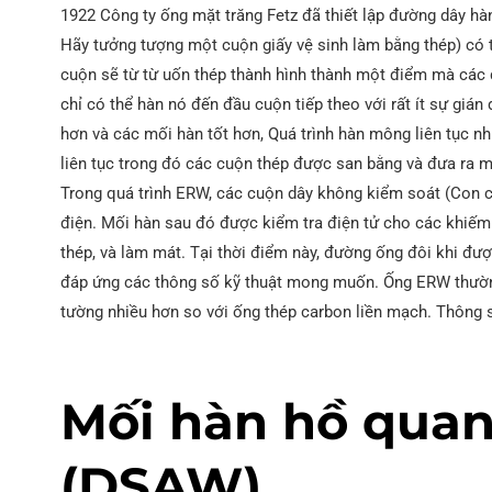
1922 Công ty ống mặt trăng Fetz đã thiết lập đường dây hàn
Hãy tưởng tượng một cuộn giấy vệ sinh làm bằng thép) có 
cuộn sẽ từ từ uốn thép thành hình thành một điểm mà các
chỉ có thể hàn nó đến đầu cuộn tiếp theo với rất ít sự giá
hơn và các mối hàn tốt hơn, Quá trình hàn mông liên tục n
liên tục trong đó các cuộn thép được san bằng và đưa ra m
Trong quá trình ERW, các cuộn dây không kiểm soát (Con 
điện. Mối hàn sau đó được kiểm tra điện tử cho các khiếm k
thép, và làm mát. Tại thời điểm này, đường ống đôi khi đượ
đáp ứng các thông số kỹ thuật mong muốn. Ống ERW thường 
tường nhiều hơn so với ống thép carbon liền mạch. Thông 
Mối hàn hồ qua
(DSAW)