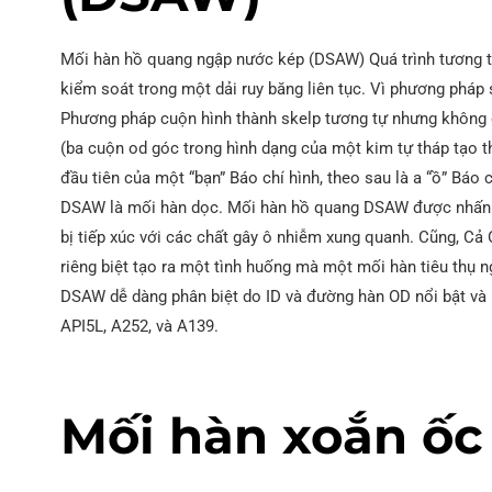
Mối hàn hồ quang ngập nước kép (DSAW) Quá trình tương 
kiểm soát trong một dải ruy băng liên tục. Vì phương phá
Phương pháp cuộn hình thành skelp tương tự nhưng không
(ba cuộn od góc trong hình dạng của một kim tự tháp tạo t
đầu tiên của một “bạn” Báo chí hình, theo sau là a “ồ” Báo 
DSAW là mối hàn dọc. Mối hàn hồ quang DSAW được nhấn 
bị tiếp xúc với các chất gây ô nhiễm xung quanh. Cũng, C
riêng biệt tạo ra một tình huống mà một mối hàn tiêu thụ 
DSAW dễ dàng phân biệt do ID và đường hàn OD nổi bật và
API5L, A252, và A139.
Mối hàn xoắn ốc