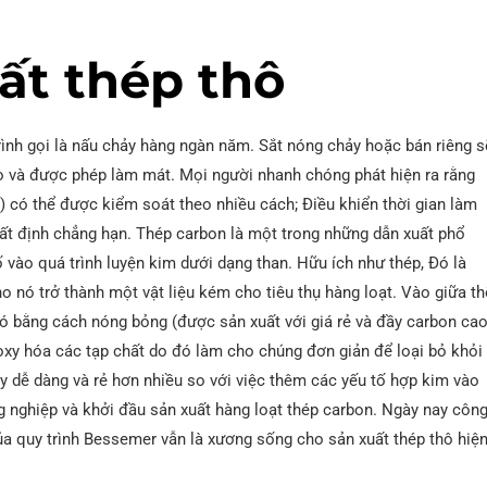
ất thép thô
ình gọi là nấu chảy hàng ngàn năm. Sắt nóng chảy hoặc bán riêng s
 và được phép làm mát. Mọi người nhanh chóng phát hiện ra rằng
) có thể được kiểm soát theo nhiều cách; Điều khiển thời gian làm
ất định chẳng hạn. Thép carbon là một trong những dẫn xuất phổ
vào quá trình luyện kim dưới dạng than. Hữu ích như thép, Đó là
o nó trở thành một vật liệu kém cho tiêu thụ hàng loạt. Vào giữa th
ó bằng cách nóng bỏng (được sản xuất với giá rẻ và đầy carbon cao
 oxy hóa các tạp chất do đó làm cho chúng đơn giản để loại bỏ khỏi
y dễ dàng và rẻ hơn nhiều so với việc thêm các yếu tố hợp kim vào
g nghiệp và khởi đầu sản xuất hàng loạt thép carbon. Ngày nay côn
ủa quy trình Bessemer vẫn là xương sống cho sản xuất thép thô hiệ