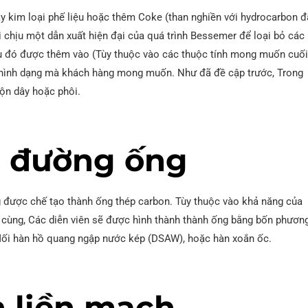
y kim loại phế liệu hoặc thêm Coke (than nghiền với hydrocarbon đ
i chịu một dẫn xuất hiện đại của quá trình Bessemer để loại bỏ các
 đó được thêm vào (Tùy thuộc vào các thuộc tính mong muốn cuố
 hình dạng mà khách hàng mong muốn. Như đã đề cập trước, Trong
ộn dây hoặc phôi.
m đường ống
 được chế tạo thành ống thép carbon. Tùy thuộc vào khả năng của
 cùng, Các diễn viên sẽ được hình thành thành ống bằng bốn phươn
 Mối hàn hồ quang ngập nước kép (DSAW), hoặc hàn xoắn ốc.
 liền mạch