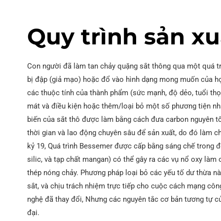
Quy trình sản xu
Con người đã làm tan chảy quặng sắt thông qua một quá tr
bị đập (giả mạo) hoặc đổ vào hình dạng mong muốn của họ
các thuộc tính của thành phẩm (sức mạnh, độ dẻo, tuổi thọ
mát và điều kiện hoặc thêm/loại bỏ một số phương tiện nh
biến của sắt thô được làm bằng cách đưa carbon nguyên tố 
thời gian và lao động chuyên sâu để sản xuất, do đó làm ch
kỷ 19, Quá trình Bessemer được cấp bằng sáng chế trong đ
silic, và tạp chất mangan) có thể gây ra các vụ nổ oxy làm
thép nóng chảy. Phương pháp loại bỏ các yếu tố dư thừa nà
sắt, và chịu trách nhiệm trực tiếp cho cuộc cách mạng côn
nghệ đã thay đổi, Nhưng các nguyên tắc cơ bản tương tự c
đại.