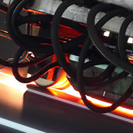
2LPE / 2Ống tráng LPP
Ống thép ASTM A519
Ống thép mạ kẽm
Ống thép ASTM A213
Ống sơn bên trong
Ống thép hợp kim
Epoxy
ASTM A369
Ống và phụ kiện lót
Ống thép hợp kim
PTFE
ASTM A250
Ống thép hợp kim
ASTM A556
Ống nồi hơi thép A209