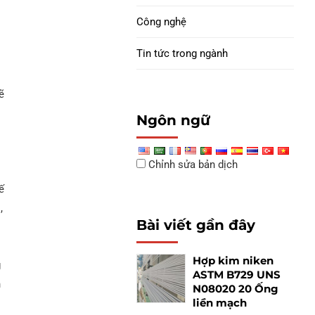
Công nghệ
Tin tức trong ngành
ẽ
Ngôn ngữ
Chỉnh sửa bản dịch
ế
,
Bài viết gần đây
Hợp kim niken
g
ASTM B729 UNS
n
N08020 20 Ống
liền mạch