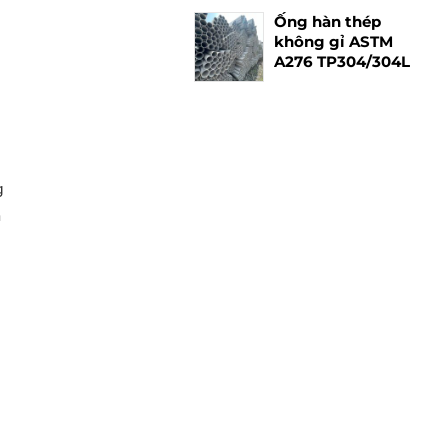
Ống hàn thép
không gỉ ASTM
A276 TP304/304L
g
m