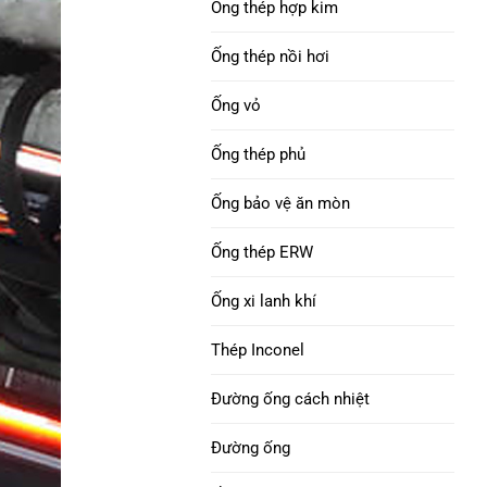
Ống thép hợp kim
API 5DP
uốn ống : thép cacbon, thép hợp kim và
Niken 690 Ống thép
thép không gỉ
Ống thép nồi hơi
hợp kim
Cổ khoan | Trơn tru &
Ống vỏ
xoắn ốc
Hợp kim INCONEL 718
Ống thép phủ
ống thép
Ống vỏ H40 octg
Ống bảo vệ ăn mòn
Hợp kim niken 825 Ống
VỎ J55 & ỐNG
thép
Ống thép ERW
Ống vỏ K55
Niken 800, 800H,
Ống xi lanh khí
800Ống hợp kim HT
Ống vỏ Q125
Thép Inconel
Ống thép hợp kim HX
Ống vỏ P110
Đường ống cách nhiệt
Hợp kim niken 52 Ống
Ống vỏ V150
Đường ống
thép