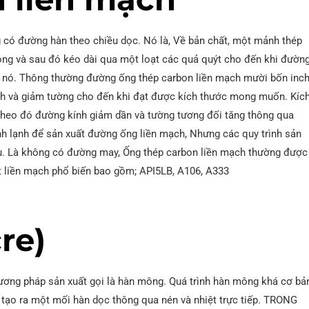
g có đường hàn theo chiều dọc. Nó là, Về bản chất, một mảnh thép
óng và sau đó kéo dài qua một loạt các quả quýt cho đến khi đườn
nó. Thông thường đường ống thép carbon liền mạch mười bốn inc
nh và giảm tường cho đến khi đạt được kích thước mong muốn. Kíc
theo đó đường kính giảm dần và tường tương đối tăng thông qua
nh lạnh để sản xuất đường ống liền mạch, Nhưng các quy trình sản
u. Là không có đường may, Ống thép carbon liền mạch thường được
t liền mạch phổ biến bao gồm; API5LB, A106, A333
re)
ơng pháp sản xuất gọi là hàn mông. Quá trình hàn mông khá cơ bả
tạo ra một mối hàn dọc thông qua nén và nhiệt trực tiếp. TRONG