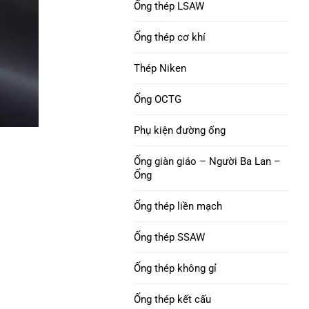
Ống vỏ C90
Ống thép LSAW
Niken 200 Ống thép
Ống thép cơ khí
ỐNG VỎ M65
Niken 201 Ống thép
Thép Niken
Khớp nối vỏ ống
Ống thép hợp kim L-605
Ống OCTG
Vỏ khớp nối con chó
con
Phụ kiện đường ống
Ống giàn giáo – Người Ba Lan –
Ống
Ống thép liền mạch
Ống thép SSAW
Ống thép không gỉ
Ống thép kết cấu