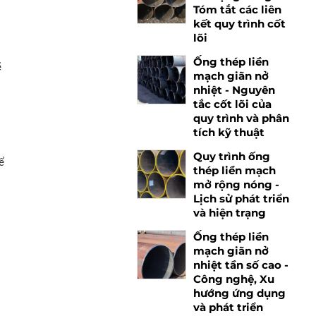
Tóm tắt các liên
kết quy trình cốt
lõi
Ống thép liền
ẽ
mạch giãn nở
nhiệt - Nguyên
tắc cốt lõi của
quy trình và phân
tích kỹ thuật
Quy trình ống
ể
thép liền mạch
mở rộng nóng -
Lịch sử phát triển
và hiện trạng
Ống thép liền
mạch giãn nở
nhiệt tần số cao -
Công nghệ, Xu
hướng ứng dụng
và phát triển