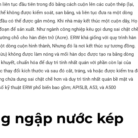
 liên tục đầu tiên trong đó bằng cách cuộn lên các cuộn thép (lại,
thể không được kiểm soát, san bằng, và liên tục đưa ra một dòng
 đầu có thể được gắn mông. Khi nhà máy kết thúc một cuộn dây, Họ
n đoạn để sản xuất. Như ngành công nghiệp kêu gọi dung sai chặt ch
hường chỗ cho hàn điện trở (Acre). ERW khá giống với quy trình hàn
ột dòng cuộn hình thành, Nhưng đó là nơi kết thúc sự tương đồng.
cừu) không được làm nóng và mối hàn dọc được tạo ra bằng dòng
huyết, chuẩn hóa để duy trì tính nhất quán với phần còn lại của
c thay đổi kích thước và sau đó cắt, tráng, và hoặc được kiểm tra đ
chứa dung sai chặt chẽ hơn và duy trì tính nhất quán bề mặt và
số kỹ thuật ERW phổ biến bao gồm; API5LB, A53, và A500
ng ngập nước kép