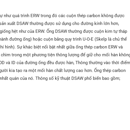
tự như quá trình ERW trong đó các cuộn thép carbon không được
p sản xuất DSAW thường được sử dụng cho đường kính lớn hơn,
 giống hệt như của ERW. Ống DSAW thường được cuộn kim tự tháp
hành đường ống) hoặc cuộn bằng quy trình U-O-E (Skelp là chủ thể
chí hình). Sự khác biệt nổi bật nhất giữa ống thép carbon ERW và
chìm trong một phương tiện thông lượng để giữ cho mối hàn khôn
ả OD và ID của đường ống đều được hàn, Thông thường vào thời điể
người kia tạo ra một mối hàn chất lượng cao hơn. Ống thép carbon
 nhất quán của nó. Thông số kỹ thuật DSAW phổ biến bao gồm;