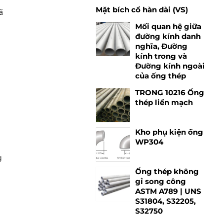
Mặt bích cổ hàn dài (VS)
ã
Mối quan hệ giữa
đường kính danh
i
nghĩa, Đường
kính trong và
Đường kính ngoài
của ống thép
TRONG 10216 Ống
thép liền mạch
Kho phụ kiện ống
WP304
g
Ống thép không
gỉ song công
ASTM A789 | UNS
S31804, S32205,
S32750