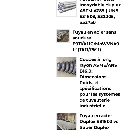
,
inoxydable duplex
ASTM A789 | UNS
S31803, S32205,
S32750
Tuyau en acier sans
soudure
E911/X11CrMoWVNb9-
1-1(T911/P911)
Coudes à long
rayon ASME/ANSI
B16.9:
Dimensions,
Poids, et
spécifications
pour les systèmes
de tuyauterie
industrielle
Tuyau en acier
Duplex S31803 vs
Super Duplex