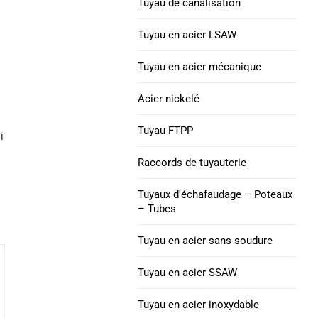
Tuyau de canalisation
Tuyau de boîtier V150
en acier
Tuyau en acier LSAW
Tube de boîtier C90
Nickel 200 Tube en acier
Tuyau en acier mécanique
TUBE DE BOÎTIER M65
Nickel 201 Tube en acier
Acier nickelé
Accouplement de
Tube en acier en alliage
boîtier de tube
Tuyau FTPP
i
L-605
Raccords de tuyauterie
Joints de tubage pour
chiots
Tuyaux d'échafaudage – Poteaux
– Tubes
Tuyau en acier sans soudure
Tuyau en acier SSAW
Tuyau en acier inoxydable