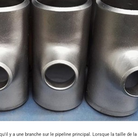
A333
 Tuyaux en acier pour restes
des guerres
2LPE / 2Tuyau enduit de
LPP
Tuyau en acier ASTM
A519
Tuyau en acier galvanisé
Tuyau en acier ASTM
A213
Tuyaux de revêtement
interne époxy
Tuyau en acier allié
ASTM A369
Tuyau et raccord
revêtus de PTFE
Tuyau en acier allié
ASTM A250
Tuyau en acier allié
ASTM A556
qu'il y a une branche sur le pipeline principal. Lorsque la taille de la
Tuyau de chaudière en