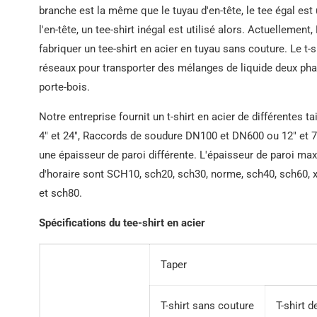
Tuyau en acier A53
branche est la même que le tuyau d'en-tête, le tee égal est ut
LSAW
l'en-tête, un tee-shirt inégal est utilisé alors. Actuelleme
fabriquer un tee-shirt en acier en tuyau sans couture. Le t-s
Tuyau en acier A252
réseaux pour transporter des mélanges de liquide deux pha
porte-bois.
DANS 10219 Tuyau
soudé
Notre entreprise fournit un t-shirt en acier de différentes 
4″ et 24″, Raccords de soudure DN100 et DN600 ou 12″ et 
une épaisseur de paroi différente. L'épaisseur de paroi ma
d'horaire sont SCH10, sch20, sch30, norme, sch40, sch60, x
et sch80.
Spécifications du tee-shirt en acier
Taper
T-shirt sans couture
T-shirt 