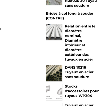
N08020 20 Tuyau
sans soudure
Brides à col long à souder
(CONTRE)
Relation entre le
e
diamètre
nominal,
Diamètre
intérieur et
diamètre
extérieur des
tuyaux en acier
DANS 10216
Tuyaux en acier
sans soudure
Stocks
d'accessoires pour
tuyaux WP304
Tuyaux en acier