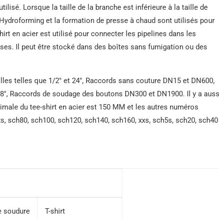
ilisé. Lorsque la taille de la branche est inférieure à la taille de
acier A209
nt, Hydroforming et la formation de presse à chaud sont utilisés pour
hirt en acier est utilisé pour connecter les pipelines dans les
ses. Il peut être stocké dans des boîtes sans fumigation ou des
tailles telles que 1/2″ et 24″, Raccords sans couture DN15 et DN600,
78″, Raccords de soudage des boutons DN300 et DN1900. Il y a auss
ximale du tee-shirt en acier est 150 MM et les autres numéros
s, sch80, sch100, sch120, sch140, sch160, xxs, sch5s, sch20, sch40
de soudure
T-shirt