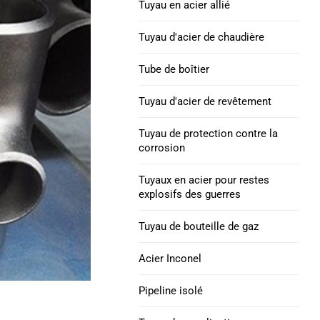
Tuyau en acier allié
Alliage INCONEL 625
excentrique
tube en acier
Foret lourd API 5DP
Tuyau d'acier de chaudière
Coude de tuyau : acier au carbone, acier
Nickel 690 Tubes en
Tube de boîtier
allié et acier inoxydable
Collier de forage | Nappe
acier allié
& Spirale
Tuyau d'acier de revêtement
Alliage INCONEL 718
Tuyau d'enveloppe H40
Tuyau de protection contre la
tube en acier
octg
corrosion
Alliage de nickel 825
BOÎTIER J55 & TUBES
Tuyaux en acier pour restes
Tube en acier
explosifs des guerres
Tube de boîtier K55
Tuyau de bouteille de gaz
Nickel 800, 800H,
800Tube en alliage HT
Tuyau d'enveloppe Q125
Acier Inconel
Tube en acier allié HX
Tube de boîtier P110
Pipeline isolé
Alliage de nickel 52 Tube