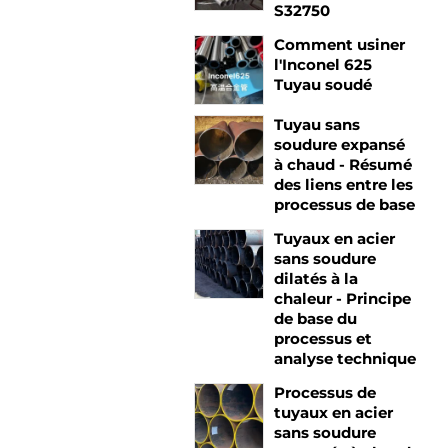
S32750
Comment usiner
l'Inconel 625
Tuyau soudé
Tuyau sans
soudure expansé
à chaud - Résumé
des liens entre les
processus de base
Tuyaux en acier
sans soudure
dilatés à la
chaleur - Principe
de base du
processus et
analyse technique
Processus de
tuyaux en acier
sans soudure