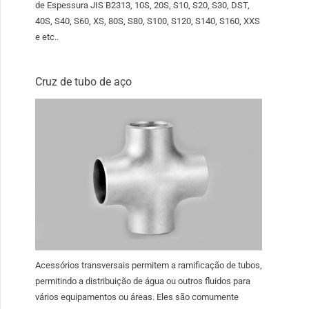
de Espessura JIS B2313, 10S, 20S, S10, S20, S30, DST,
40S, S40, S60, XS, 80S, S80, S100, S120, S140, S160, XXS
e etc..
Cruz de tubo de aço
Acessórios transversais permitem a ramificação de tubos,
permitindo a distribuição de água ou outros fluidos para
vários equipamentos ou áreas. Eles são comumente