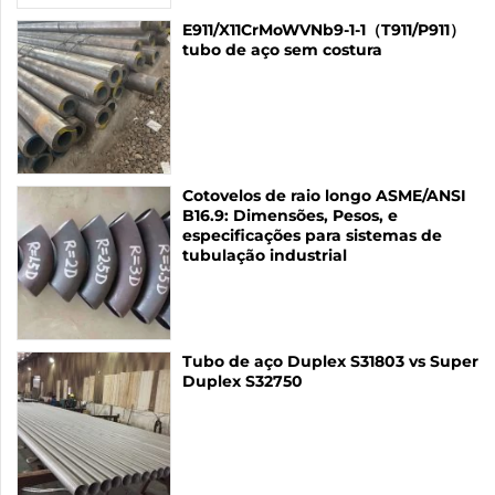
E911/X11CrMoWVNb9-1-1（T911/P911）
tubo de aço sem costura
Cotovelos de raio longo ASME/ANSI
B16.9: Dimensões, Pesos, e
especificações para sistemas de
tubulação industrial
Tubo de aço Duplex S31803 vs Super
Duplex S32750