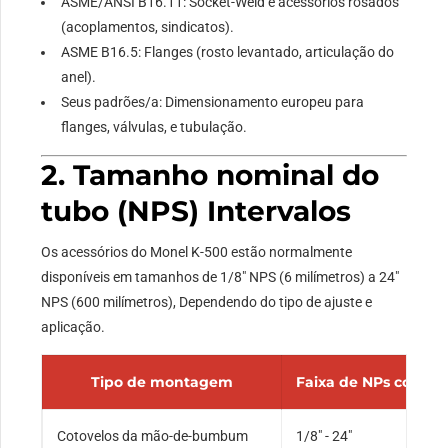
ASME/ANSI B16.11: Socket-Weld e acessórios rosados
(acoplamentos, sindicatos).
ASME B16.5: Flanges (rosto levantado, articulação do
anel).
Seus padrões/a: Dimensionamento europeu para
flanges, válvulas, e tubulação.
2. Tamanho nominal do
tubo (NPS) Intervalos
Os acessórios do Monel K-500 estão normalmente
disponíveis em tamanhos de 1/8″ NPS (6 milímetros) a 24″
NPS (600 milímetros), Dependendo do tipo de ajuste e
aplicação.
Tipo de montagem
Faixa de NPs comu
Cotovelos da mão-de-bumbum
1/8″ - 24″