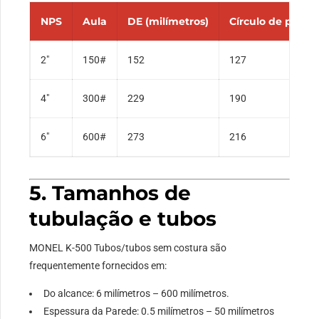
NPS
Aula
DE (milímetros)
Círculo de parafu
2″
150#
152
127
4″
300#
229
190
6″
600#
273
216
5. Tamanhos de
tubulação e tubos
MONEL K-500 Tubos/tubos sem costura são
frequentemente fornecidos em:
Do alcance: 6 milímetros – 600 milímetros.
Espessura da Parede: 0.5 milímetros – 50 milímetros