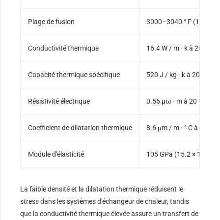
Plage de fusion
3000–3040 ° F (1650–1
Conductivité thermique
16.4 W / m · k à 20 ° C (9.5
Capacité thermique spécifique
520 J / kg · k à 20 ° C (0.
Résistivité électrique
0.56 µω · m à 20 ° C
Coefficient de dilatation thermique
8.6 µm / m · ° C à 20–100 
Module d'élasticité
105 GPa (15.2 × 10⁶ psi
La faible densité et la dilatation thermique réduisent le
stress dans les systèmes d'échangeur de chaleur, tandis
que la conductivité thermique élevée assure un transfert de