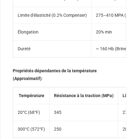
Limite d'élasticité (0.2% Compenser)
275–410 MPA (40–60 
Élongation
20% min
Dureté
~ 160 Hb (Brinell)
Propriétés dépendantes de la température
(Approximatif)
:
Température
Résistance à la traction (MPa)
Limite d
20°C (68°F)
345
275
300°C (572°F)
250
200