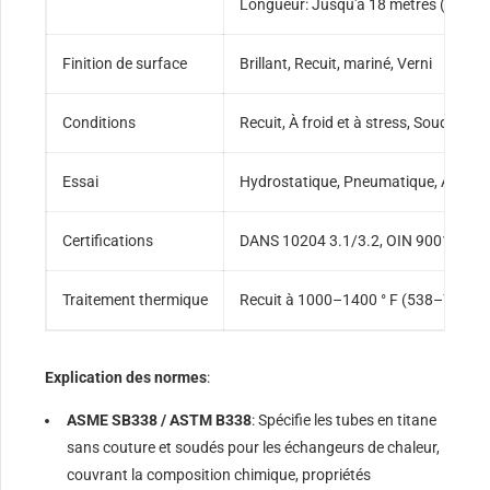
Longueur: Jusqu'à 18 mètres (longue
Finition de surface
Brillant, Recuit, mariné, Verni
Conditions
Recuit, À froid et à stress, Soudé et re
Essai
Hydrostatique, Pneumatique, Actuel de
Certifications
DANS 10204 3.1/3.2, OIN 9001, NAC
Traitement thermique
Recuit à 1000–1400 ° F (538–760 ° 
Explication des normes
:
ASME SB338 / ASTM B338
: Spécifie les tubes en titane
sans couture et soudés pour les échangeurs de chaleur,
couvrant la composition chimique, propriétés